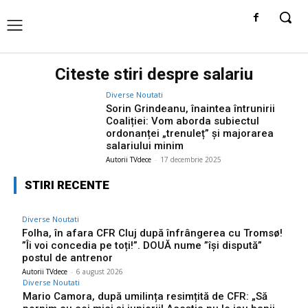
Citeste stiri despre
salariu
Diverse Noutati
Sorin Grindeanu, înaintea întrunirii
Coaliției: Vom aborda subiectul
ordonanței „trenuleț” și majorarea
salariului minim
Autorii TVdece
-
17 decembrie 2025
STIRI RECENTE
Diverse Noutati
Folha, în afara CFR Cluj după înfrângerea cu Tromsø!
”Îi voi concedia pe toți!”. DOUĂ nume ”își dispută”
postul de antrenor
Autorii TVdece
-
6 august 2026
Diverse Noutati
Mario Camora, după umilința resimțită de CFR: „Să