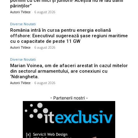
pornim cu cei mici și juniorii! Aceștia nu le iau banii
părinților”
Autorii TVdece
-
6 august 2026
Diverse Noutati
România intră în cursa pentru energia eoliană
offshore: Executivul sugerează șase regiuni maritime
cu o capacitate de peste 11 GW
Autorii TVdece
-
6 august 2026
Diverse Noutati
Marian Voinea, om de afaceri arestat în cazul mitelor
din sectorul armamentului, are conexiuni cu
‘Ndrangheta.
Autorii TVdece
-
6 august 2026
- Partenerii nostri -