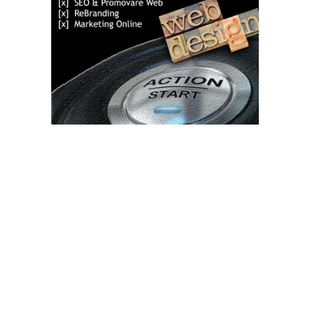
Bun venit TVdece.ro
TVdece.ro un site de știri / blog de noutăți, dedicat diseminării de
informații și actualități. Acesta oferă articole, reportaje și analize
pe teme diverse, de la evenimente curente la subiecte specifice
de interes. Este un spațiu digital pentru informare și educație.
Contactati-ne oricand la adresa: contact@tvdece.ro
Contact www.tvdece.ro