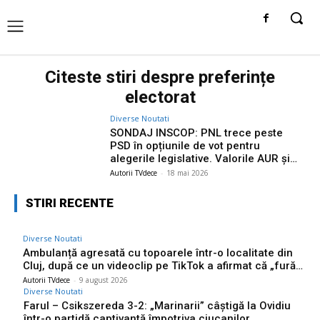
Citeste stiri despre
preferințe
electorat
Diverse Noutati
SONDAJ INSCOP: PNL trece peste
PSD în opțiunile de vot pentru
alegerile legislative. Valorile AUR și…
Autorii TVdece
-
18 mai 2026
STIRI RECENTE
Diverse Noutati
Ambulanță agresată cu topoarele într-o localitate din
Cluj, după ce un videoclip pe TikTok a afirmat că „fură…
Autorii TVdece
-
9 august 2026
Diverse Noutati
Farul – Csikszereda 3-2: „Marinarii” câștigă la Ovidiu
într-o partidă captivantă împotriva ciucanilor