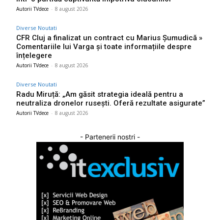
Autorii TVdece
-
8 august 2026
Diverse Noutati
CFR Cluj a finalizat un contract cu Marius Șumudică »
Comentariile lui Varga și toate informațiile despre
înțelegere
Autorii TVdece
-
8 august 2026
Diverse Noutati
Radu Miruță: „Am găsit strategia ideală pentru a
neutraliza dronelor rusești. Oferă rezultate asigurate”
Autorii TVdece
-
8 august 2026
- Partenerii nostri -