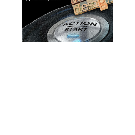
Bun venit TVdece.ro
TVdece.ro un site de știri / blog de noutăți, dedicat diseminării de
informații și actualități. Acesta oferă articole, reportaje și analize
pe teme diverse, de la evenimente curente la subiecte specifice
de interes. Este un spațiu digital pentru informare și educație.
Contactati-ne oricand la adresa: contact@tvdece.ro
Contact www.tvdece.ro
Politică de confidențialitate