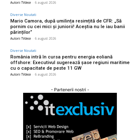
Autorii TVdece
-
6 august 2026
Diverse Noutati
Mario Camora, după umilința resimțită de CFR: „Să
pornim cu cei mici și juniorii! Aceștia nu le iau banii
părinților”
Autorii TVdece
-
6 august 2026
Diverse Noutati
România intră în cursa pentru energia eoliană
offshore: Executivul sugerează șase regiuni maritime
cu o capacitate de peste 11 GW
Autorii TVdece
-
6 august 2026
- Partenerii nostri -