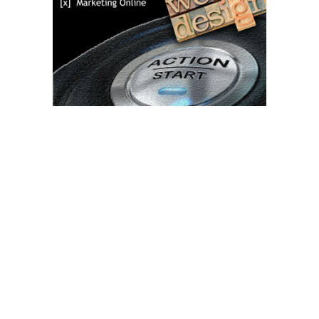
Bun venit TVdece.ro
TVdece.ro un site de știri / blog de noutăți, dedicat diseminării de
informații și actualități. Acesta oferă articole, reportaje și analize
pe teme diverse, de la evenimente curente la subiecte specifice
de interes. Este un spațiu digital pentru informare și educație.
Contactati-ne oricand la adresa: contact@tvdece.ro
Contact www.tvdece.ro
Politică de confidențialitate