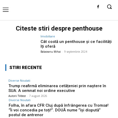
Citeste stiri despre
penthouse
Imobiliare
Cât costă un penthouse și ce facilități
îți oferă
Balaceanu Mihai
-
9 septembrie 2024
STIRI RECENTE
Diverse Noutati
Trump reafirmă eliminarea cetățeniei prin naștere în
SUA: A semnat noi ordine executive
Autorii TVdece
-
7 august 2026
Diverse Noutati
Folha, în afara CFR Cluj după înfrângerea cu Tromsø!
”Îi voi concedia pe toți!”. DOUĂ nume ”își dispută”
postul de antrenor