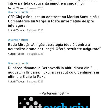
într-o partidă captivantă împotriva ciucanilor
Autorii TVdece
-
8 august 2026
Diverse Noutati
CFR Cluj a finalizat un contract cu Marius Șumudică »
Comentariile lui Varga și toate informațiile despre
înțelegere
Autorii TVdece
-
8 august 2026
Diverse Noutati
Radu Miruță: „Am găsit strategia ideală pentru a
neutraliza dronelor rusești. Oferă rezultate asigurate”
Autorii TVdece
-
8 august 2026
Diverse Noutati
Dunărea rămâne la Cernavodă la altitudinea din 3
august; în Ungaria, fluxul a crescut cu 6 centimetri în
ultimele 3 zile la Paks.
Autorii TVdece
-
8 august 2026
- Partenerii nostri -