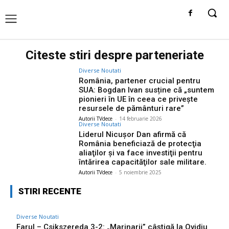
Citeste stiri despre
parteneriate
Diverse Noutati
România, partener crucial pentru
SUA: Bogdan Ivan susține că „suntem
pionieri în UE în ceea ce privește
resursele de pământuri rare”
Autorii TVdece
-
14 februarie 2026
Diverse Noutati
Liderul Nicuşor Dan afirmă că
România beneficiază de protecţia
aliaţilor şi va face investiţii pentru
întărirea capacităţilor sale militare.
Autorii TVdece
-
5 noiembrie 2025
STIRI RECENTE
Diverse Noutati
Farul – Csikszereda 3-2: „Marinarii” câștigă la Ovidiu