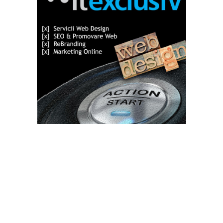
Bun venit TVdece.ro
TVdece.ro un site de știri / blog de noutăți, dedicat diseminării de
informații și actualități. Acesta oferă articole, reportaje și analize
pe teme diverse, de la evenimente curente la subiecte specifice
de interes. Este un spațiu digital pentru informare și educație.