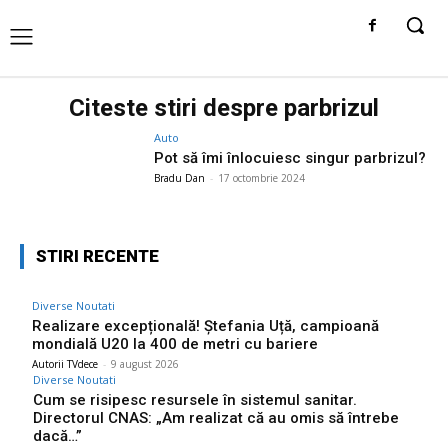
Citeste stiri despre
parbrizul
Auto
Pot să îmi înlocuiesc singur parbrizul?
Bradu Dan
-
17 octombrie 2024
STIRI RECENTE
Diverse Noutati
Realizare excepțională! Ștefania Uță, campioană
mondială U20 la 400 de metri cu bariere
Autorii TVdece
-
9 august 2026
Diverse Noutati
Cum se risipesc resursele în sistemul sanitar.
Directorul CNAS: „Am realizat că au omis să întrebe
dacă…”