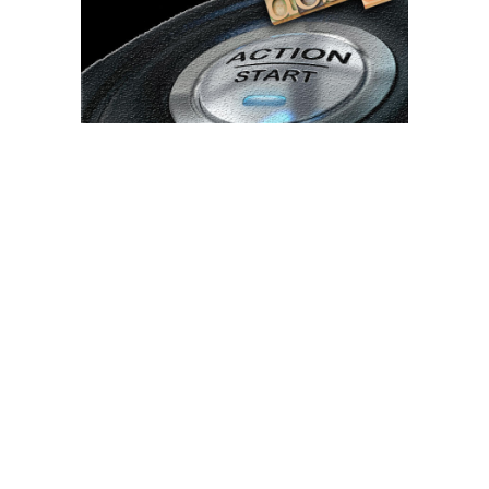
Bun venit TVdece.ro
TVdece.ro un site de știri / blog de noutăți, dedicat diseminării de
informații și actualități. Acesta oferă articole, reportaje și analize
pe teme diverse, de la evenimente curente la subiecte specifice
de interes. Este un spațiu digital pentru informare și educație.
Contactati-ne oricand la adresa: contact@tvdece.ro
Contact www.tvdece.ro
Politică de confidențialitate
Politica de cookies (GDPR)