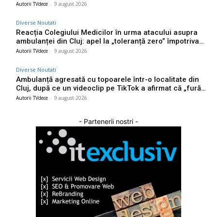
Autorii TVdece
-
9 august 2026
Diverse Noutati
Reacția Colegiului Medicilor în urma atacului asupra
ambulanței din Cluj: apel la „toleranță zero” împotriva…
Autorii TVdece
-
9 august 2026
Diverse Noutati
Ambulanță agresată cu topoarele într-o localitate din
Cluj, după ce un videoclip pe TikTok a afirmat că „fură…
Autorii TVdece
-
9 august 2026
- Partenerii nostri -