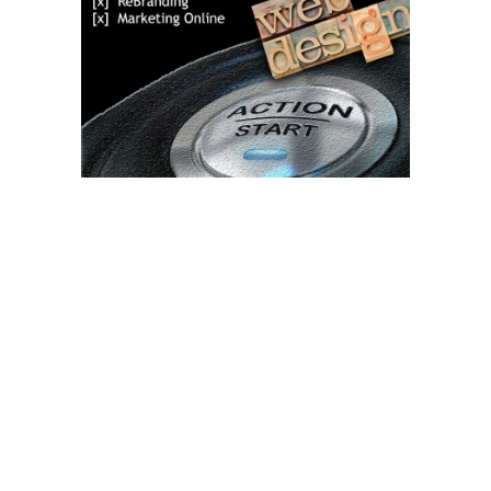
Bun venit TVdece.ro
TVdece.ro un site de știri / blog de noutăți, dedicat diseminării de
informații și actualități. Acesta oferă articole, reportaje și analize
pe teme diverse, de la evenimente curente la subiecte specifice
de interes. Este un spațiu digital pentru informare și educație.
Contactati-ne oricand la adresa: contact@tvdece.ro
Contact www.tvdece.ro