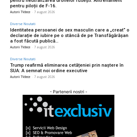
pentru neutralizarea dronelor rusești. Antrenament
pentru piloții de F-16.
Autorii TVdece
-
7 august 2026
Diverse Noutati
Identitatea persoanei de sex masculin care a „creat” o
declarație de iubire pe o stâncă de pe Transfăgărășan
a fost făcută publică…
Autorii TVdece
-
7 august 2026
Diverse Noutati
Trump reafirmă eliminarea cetățeniei prin naștere în
SUA: A semnat noi ordine executive
Autorii TVdece
-
7 august 2026
- Partenerii nostri -