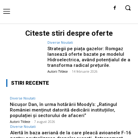
Citeste stiri despre
oferte
Diverse Noutati
Strategii pe piața gazelor: Romgaz
lansează oferte bazate pe modelul
Hidroelectrica, având potențialul de a
transforma radical prețurile.
Autorii TVdece
-
14 februarie 2026
STIRI RECENTE
Diverse Noutati
Nicușor Dan, în urma hotărârii Moody’s: „Ratingul
României menținut datorită dedicării instituțiilor,
populației și sectorului de afaceri”
Autorii TVdece
-
7 august 2026
Diverse Noutati
Alertă în baza aeriană de la care pleacă avioanele F-16