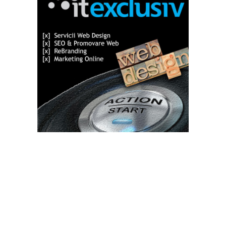
Bun venit TVdece.ro
TVdece.ro un site de știri / blog de noutăți, dedicat diseminării de
informații și actualități. Acesta oferă articole, reportaje și analize
pe teme diverse, de la evenimente curente la subiecte specifice