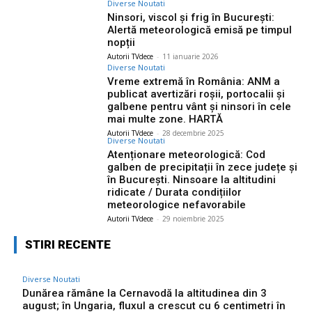
Diverse Noutati
Ninsori, viscol și frig în București:
Alertă meteorologică emisă pe timpul
nopții
Autorii TVdece
-
11 ianuarie 2026
Diverse Noutati
Vreme extremă în România: ANM a
publicat avertizări roșii, portocalii și
galbene pentru vânt și ninsori în cele
mai multe zone. HARTĂ
Autorii TVdece
-
28 decembrie 2025
Diverse Noutati
Atenționare meteorologică: Cod
galben de precipitații în zece județe și
în București. Ninsoare la altitudini
ridicate / Durata condițiilor
meteorologice nefavorabile
Autorii TVdece
-
29 noiembrie 2025
STIRI RECENTE
Diverse Noutati
Dunărea rămâne la Cernavodă la altitudinea din 3
august; în Ungaria, fluxul a crescut cu 6 centimetri în