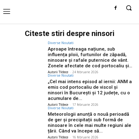
Citeste stiri despre
ninsori
Diverse Noutati
Aproape întreaga națiune, sub
influența ploii, furtunilor de zăpadă,
ninsoare și rafale puternice de vânt.
Zonele afectate de cod portocaliu și…
Autorii TVdece
-
24 februarie 2026
Diverse Noutati
„Cel mai intens episod al iernii: ANM a
emis cod portocaliu de viscol și
ninsori în București și 12 județe, cu o
acumulare de...
Autorii TVdece
-
17 februarie 2026
Diverse Noutati
Meteorologii anunță o nouă perioadă
de ger și precipitații sub formă de
ninsoare în cele mai multe regiuni ale
țării. Când va începe să...
Autorii TVdece
-
16 februarie 2026