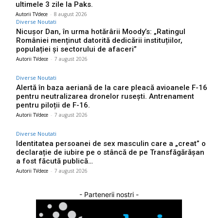
ultimele 3 zile la Paks.
Autorii TVdece
-
8 august 2026
Diverse Noutati
Nicușor Dan, în urma hotărârii Moody’s: „Ratingul
României menținut datorită dedicării instituțiilor,
populației și sectorului de afaceri”
Autorii TVdece
-
7 august 2026
Diverse Noutati
Alertă în baza aeriană de la care pleacă avioanele F-16
pentru neutralizarea dronelor rusești. Antrenament
pentru piloții de F-16.
Autorii TVdece
-
7 august 2026
Diverse Noutati
Identitatea persoanei de sex masculin care a „creat” o
declarație de iubire pe o stâncă de pe Transfăgărășan
a fost făcută publică…
Autorii TVdece
-
7 august 2026
- Partenerii nostri -