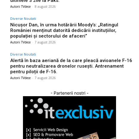
ultimele 3 zile la Paks.
Autorii TVdece
-
8 august 2026
Diverse Noutati
Nicușor Dan, în urma hotărârii Moody’s: „Ratingul
României menținut datorită dedicării instituțiilor,
populației și sectorului de afaceri”
Autorii TVdece
-
7 august 2026
Diverse Noutati
Alertă în baza aeriană de la care pleacă avioanele F-16
pentru neutralizarea dronelor rusești. Antrenament
pentru piloții de F-16.
Autorii TVdece
-
7 august 2026
- Partenerii nostri -