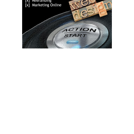
Bun venit TVdece.ro
TVdece.ro un site de știri / blog de noutăți, dedicat diseminării de
informații și actualități. Acesta oferă articole, reportaje și analize
pe teme diverse, de la evenimente curente la subiecte specifice
de interes. Este un spațiu digital pentru informare și educație.
Contactati-ne oricand la adresa: contact@tvdece.ro
Contact www.tvdece.ro