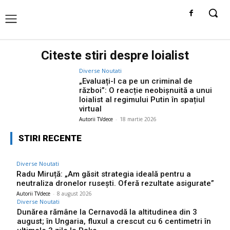
Citeste stiri despre
loialist
Diverse Noutati
„Evaluați-l ca pe un criminal de
război”: O reacție neobișnuită a unui
loialist al regimului Putin în spațiul
virtual
Autorii TVdece
-
18 martie 2026
STIRI RECENTE
Diverse Noutati
Radu Miruță: „Am găsit strategia ideală pentru a
neutraliza dronelor rusești. Oferă rezultate asigurate”
Autorii TVdece
-
8 august 2026
Diverse Noutati
Dunărea rămâne la Cernavodă la altitudinea din 3
august; în Ungaria, fluxul a crescut cu 6 centimetri în