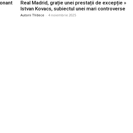
ionant
Real Madrid, grație unei prestații de excepție »
Istvan Kovacs, subiectul unei mari controverse
Autorii TVdece
-
4 noiembrie 2025