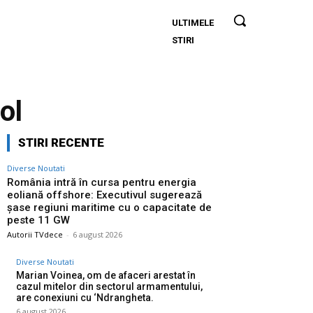
ULTIMELE
România
STIRI
intră în
cursa
pentru
energia
ol
eoliană
offshore:
STIRI RECENTE
Executivul
sugerează
Diverse Noutati
șase
România intră în cursa pentru energia
eoliană offshore: Executivul sugerează
regiuni
șase regiuni maritime cu o capacitate de
maritime
peste 11 GW
cu o
Autorii TVdece
-
6 august 2026
capacitate
Diverse Noutati
de peste
Marian Voinea, om de afaceri arestat în
11 GW
cazul mitelor din sectorul armamentului,
are conexiuni cu ‘Ndrangheta.
6 august 2026