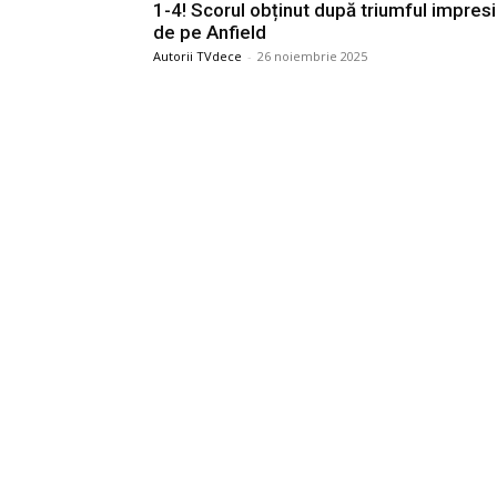
1-4! Scorul obținut după triumful impres
de pe Anfield
Autorii TVdece
-
26 noiembrie 2025