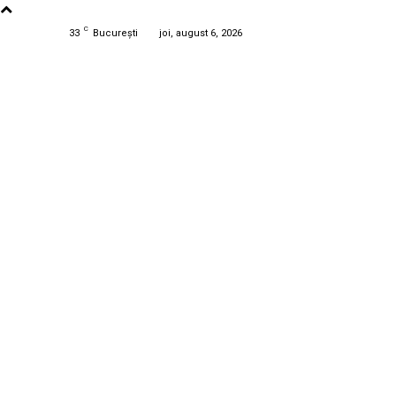
C
33
București
joi, august 6, 2026