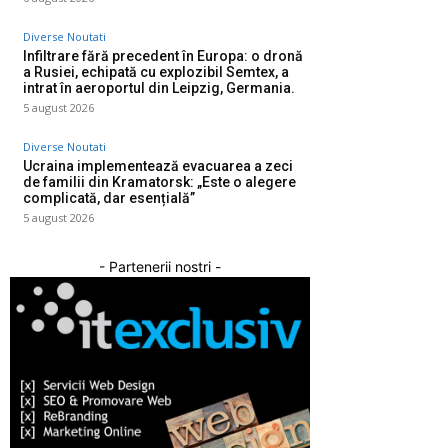
Diverse Noutati
Infiltrare fără precedent în Europa: o dronă
a Rusiei, echipată cu explozibil Semtex, a
intrat în aeroportul din Leipzig, Germania.
5 august 2026
Diverse Noutati
Ucraina implementează evacuarea a zeci
de familii din Kramatorsk: „Este o alegere
complicată, dar esențială”
5 august 2026
- Partenerii nostri -