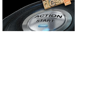
Categorii
FC Argeș
Afaceri si Industrii
icența
e în
Agricultura
Arta si istorie
Auto
Beauty
Cultura si Entertainment