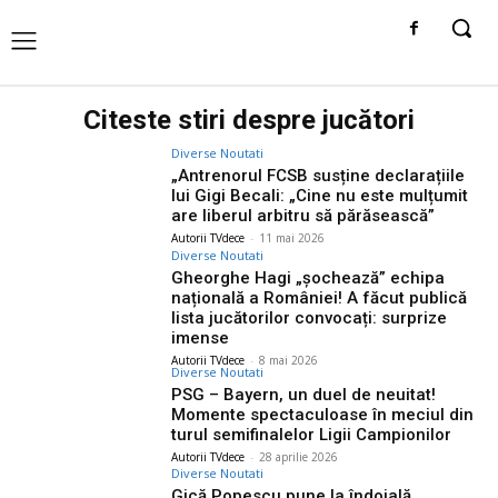
Citeste stiri despre
jucători
Diverse Noutati
„Antrenorul FCSB susține declarațiile
lui Gigi Becali: „Cine nu este mulțumit
are liberul arbitru să părăsească”
Autorii TVdece
-
11 mai 2026
Diverse Noutati
Gheorghe Hagi „șochează” echipa
națională a României! A făcut publică
lista jucătorilor convocați: surprize
imense
Autorii TVdece
-
8 mai 2026
Diverse Noutati
PSG – Bayern, un duel de neuitat!
Momente spectaculoase în meciul din
turul semifinalelor Ligii Campionilor
Autorii TVdece
-
28 aprilie 2026
Diverse Noutati
Gică Popescu pune la îndoială