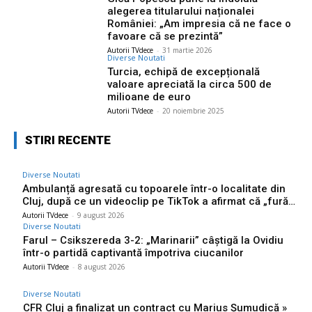
alegerea titularului naționalei
României: „Am impresia că ne face o
favoare că se prezintă”
Autorii TVdece
-
31 martie 2026
Diverse Noutati
Turcia, echipă de excepțională
valoare apreciată la circa 500 de
milioane de euro
Autorii TVdece
-
20 noiembrie 2025
STIRI RECENTE
Diverse Noutati
Ambulanță agresată cu topoarele într-o localitate din
Cluj, după ce un videoclip pe TikTok a afirmat că „fură…
Autorii TVdece
-
9 august 2026
Diverse Noutati
Farul – Csikszereda 3-2: „Marinarii” câștigă la Ovidiu
într-o partidă captivantă împotriva ciucanilor
Autorii TVdece
-
8 august 2026
Diverse Noutati
CFR Cluj a finalizat un contract cu Marius Șumudică »