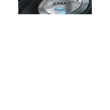
Bun venit TVdece.ro
TVdece.ro un site de știri / blog de noutăți, dedicat diseminării de
informații și actualități. Acesta oferă articole, reportaje și analize
pe teme diverse, de la evenimente curente la subiecte specifice
de interes. Este un spațiu digital pentru informare și educație.
Contactati-ne oricand la adresa: contact@tvdece.ro
Contact www.tvdece.ro
Politică de confidențialitate
Politica de cookies (GDPR)
Ultimele postari