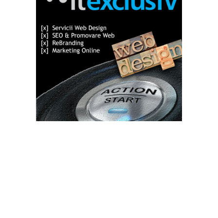
Bun venit TVdece.ro
TVdece.ro un site de știri / blog de noutăți, dedicat diseminării de
informații și actualități. Acesta oferă articole, reportaje și analize
pe teme diverse, de la evenimente curente la subiecte specifice
de interes. Este un spațiu digital pentru informare și educație.