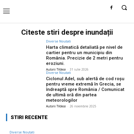
Citeste stiri despre
inundații
Diverse Noutati
Harta climatică detaliată pe nivel de
cartier pentru un municipiu din
România. Precizie de 2 metri pentru
eroziuni.
Autorii TVdece
-
31 iulie 2026
Diverse Noutati
Ciclonul Adel, sub alertă de cod roșu
pentru vreme extremă în Grecia, se
îndreaptă spre România / Comunicat
de ultimă oră din partea
meteorologilor
Autorii TVdece
-
26 noiembrie 2025
STIRI RECENTE
Diverse Noutati