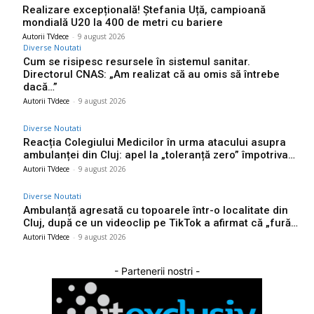
Realizare excepțională! Ștefania Uță, campioană
mondială U20 la 400 de metri cu bariere
Autorii TVdece
-
9 august 2026
Diverse Noutati
Cum se risipesc resursele în sistemul sanitar.
Directorul CNAS: „Am realizat că au omis să întrebe
dacă…”
Autorii TVdece
-
9 august 2026
Diverse Noutati
Reacția Colegiului Medicilor în urma atacului asupra
ambulanței din Cluj: apel la „toleranță zero” împotriva…
Autorii TVdece
-
9 august 2026
Diverse Noutati
Ambulanță agresată cu topoarele într-o localitate din
Cluj, după ce un videoclip pe TikTok a afirmat că „fură…
Autorii TVdece
-
9 august 2026
- Partenerii nostri -