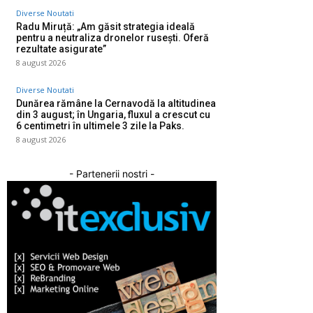
Diverse Noutati
Radu Miruță: „Am găsit strategia ideală
pentru a neutraliza dronelor rusești. Oferă
rezultate asigurate”
8 august 2026
Diverse Noutati
Dunărea rămâne la Cernavodă la altitudinea
din 3 august; în Ungaria, fluxul a crescut cu
6 centimetri în ultimele 3 zile la Paks.
8 august 2026
- Partenerii nostri -