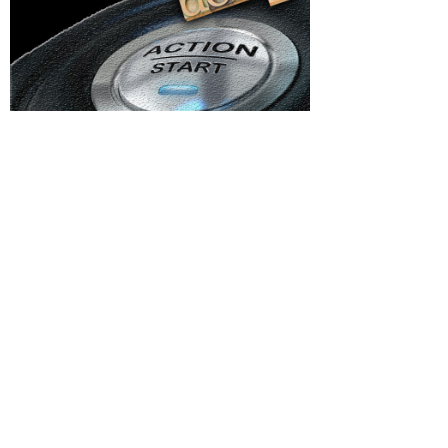
Categorii
a Iranul:
Afaceri si Industrii
ristian
ea să
Agricultura
Arta si istorie
a
Auto
farfare”
 2026.
Beauty
armate
Cultura si Entertainment
și