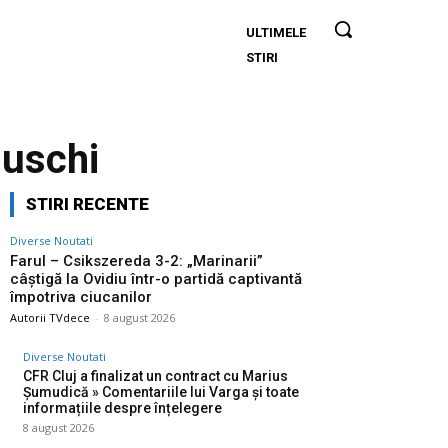
ULTIMELE
Farul –
STIRI
Csikszereda
3-2:
„Marinarii”
câștigă la
uschi
Ovidiu într-o
partidă
STIRI RECENTE
captivantă
împotriva
Diverse Noutati
ciucanilor
Farul – Csikszereda 3-2: „Marinarii”
câștigă la Ovidiu într-o partidă captivantă
împotriva ciucanilor
Autorii TVdece
-
8 august 2026
Diverse Noutati
CFR Cluj a finalizat un contract cu Marius
Șumudică » Comentariile lui Varga și toate
informațiile despre înțelegere
8 august 2026