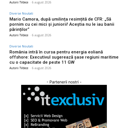
Autorii TVdece
-
6 august 2026
Diverse Noutati
Mario Camora, după umilința resimțită de CFR: „Să
pornim cu cei mici și juniorii! Aceștia nu le iau banii
părinților”
Autorii TVdece
-
6 august 2026
Diverse Noutati
România intră în cursa pentru energia eoliană
offshore: Executivul sugerează șase regiuni maritime
cu o capacitate de peste 11 GW
Autorii TVdece
-
6 august 2026
- Partenerii nostri -