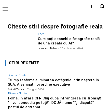
Citeste stiri despre
fotografie reala
Tech
Cum poți deosebi o fotografie reală
de una creată cu AI?
Balaceanu Mihai
-
12 septembrie 2024
STIRI RECENTE
Diverse Noutati
Trump reafirmă eliminarea cetățeniei prin naștere în
SUA: A semnat noi ordine executive
Autorii TVdece
-
7 august 2026
Diverse Noutati
Folha, în afara CFR Cluj după înfrângerea cu Tromsø!
”Îi voi concedia pe toți!”. DOUĂ nume ”își dispută”
postul de antrenor