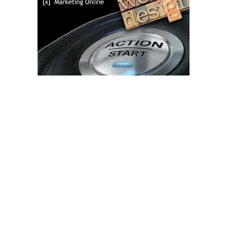
Bun venit TVdece.ro
TVdece.ro un site de știri / blog de noutăți, dedicat diseminării de
informații și actualități. Acesta oferă articole, reportaje și analize
pe teme diverse, de la evenimente curente la subiecte specifice
de interes. Este un spațiu digital pentru informare și educație.
Contactati-ne oricand la adresa: contact@tvdece.ro
Contact www.tvdece.ro
Politică de confidențialitate