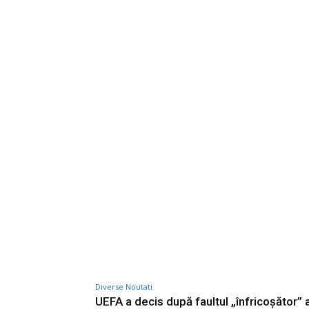
Diverse Noutati
UEFA a decis după faultul „înfricoșător” al