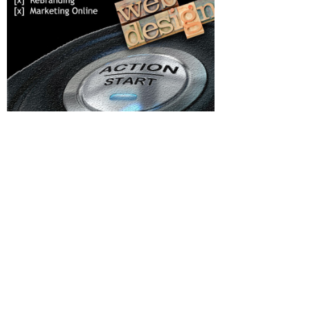
Categorii
ay-off-
Afaceri si Industrii
sitatea
ialul
Agricultura
Arta si istorie
itarea
Auto
ustibili:
ea
Beauty