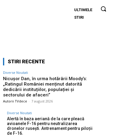
ULTIMELE
Nicușor
STIRI
Dan, în
urma
hotărârii
Moody’s:
„Ratingul
României
STIRI RECENTE
menținut
datorită
Diverse Noutati
dedicării
Nicușor Dan, în urma hotărârii Moody’s:
„Ratingul României menținut datorită
instituțiilor,
dedicării instituțiilor, populației și
populației
sectorului de afaceri”
și
Autorii TVdece
-
7 august 2026
sectorului
Diverse Noutati
de
Alertă în baza aeriană de la care pleacă
afaceri”
avioanele F-16 pentru neutralizarea
dronelor rusești. Antrenament pentru piloții
de F-16.