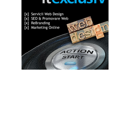
Bun venit TVdece.ro
TVdece.ro un site de știri / blog de noutăți, dedicat diseminării de
informații și actualități. Acesta oferă articole, reportaje și analize
pe teme diverse, de la evenimente curente la subiecte specifice
de interes. Este un spațiu digital pentru informare și educație.