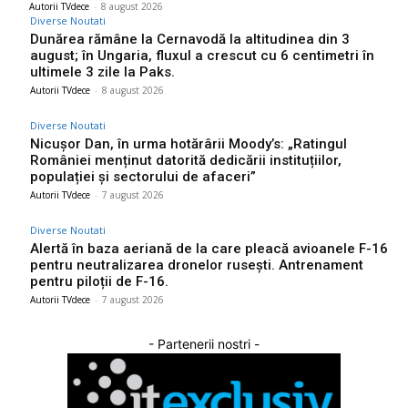
Autorii TVdece
-
8 august 2026
Diverse Noutati
Dunărea rămâne la Cernavodă la altitudinea din 3
august; în Ungaria, fluxul a crescut cu 6 centimetri în
ultimele 3 zile la Paks.
Autorii TVdece
-
8 august 2026
Diverse Noutati
Nicușor Dan, în urma hotărârii Moody’s: „Ratingul
României menținut datorită dedicării instituțiilor,
populației și sectorului de afaceri”
Autorii TVdece
-
7 august 2026
Diverse Noutati
Alertă în baza aeriană de la care pleacă avioanele F-16
pentru neutralizarea dronelor rusești. Antrenament
pentru piloții de F-16.
Autorii TVdece
-
7 august 2026
- Partenerii nostri -