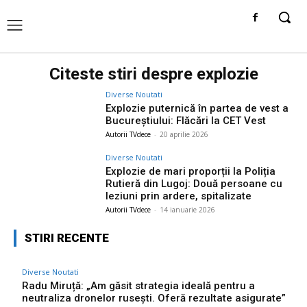
Citeste stiri despre
explozie
Diverse Noutati
Explozie puternică în partea de vest a
Bucureștiului: Flăcări la CET Vest
Autorii TVdece
-
20 aprilie 2026
Diverse Noutati
Explozie de mari proporții la Poliția
Rutieră din Lugoj: Două persoane cu
leziuni prin ardere, spitalizate
Autorii TVdece
-
14 ianuarie 2026
STIRI RECENTE
Diverse Noutati
Radu Miruță: „Am găsit strategia ideală pentru a
neutraliza dronelor rusești. Oferă rezultate asigurate”