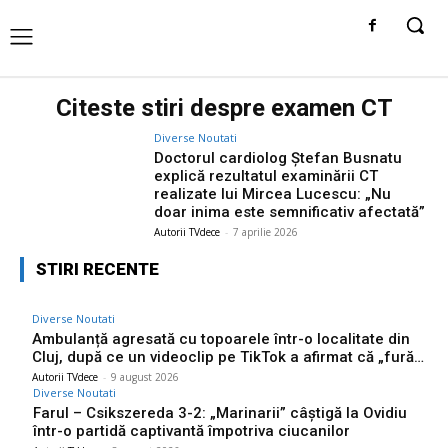
Citeste stiri despre
examen CT
Diverse Noutati
Doctorul cardiolog Ștefan Busnatu
explică rezultatul examinării CT
realizate lui Mircea Lucescu: „Nu
doar inima este semnificativ afectată”
Autorii TVdece
-
7 aprilie 2026
STIRI RECENTE
Diverse Noutati
Ambulanță agresată cu topoarele într-o localitate din
Cluj, după ce un videoclip pe TikTok a afirmat că „fură…
Autorii TVdece
-
9 august 2026
Diverse Noutati
Farul – Csikszereda 3-2: „Marinarii” câștigă la Ovidiu
într-o partidă captivantă împotriva ciucanilor