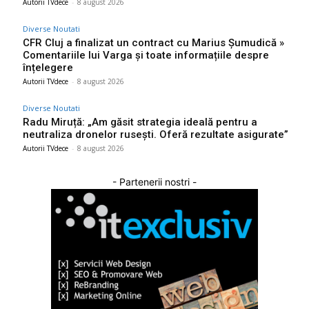
Autorii TVdece
-
8 august 2026
Diverse Noutati
CFR Cluj a finalizat un contract cu Marius Șumudică »
Comentariile lui Varga și toate informațiile despre
înțelegere
Autorii TVdece
-
8 august 2026
Diverse Noutati
Radu Miruță: „Am găsit strategia ideală pentru a
neutraliza dronelor rusești. Oferă rezultate asigurate”
Autorii TVdece
-
8 august 2026
- Partenerii nostri -