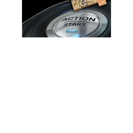
Bun venit TVdece.ro
TVdece.ro un site de știri / blog de noutăți, dedicat diseminării de
informații și actualități. Acesta oferă articole, reportaje și analize
pe teme diverse, de la evenimente curente la subiecte specifice
de interes. Este un spațiu digital pentru informare și educație.
Contactati-ne oricand la adresa: contact@tvdece.ro
Contact www.tvdece.ro
Politică de confidențialitate
Politica de cookies (GDPR)