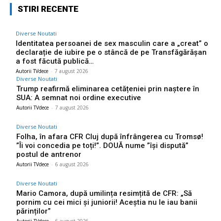
STIRI RECENTE
Diverse Noutati
Identitatea persoanei de sex masculin care a „creat” o
declarație de iubire pe o stâncă de pe Transfăgărășan
a fost făcută publică…
Autorii TVdece
-
7 august 2026
Diverse Noutati
Trump reafirmă eliminarea cetățeniei prin naștere în
SUA: A semnat noi ordine executive
Autorii TVdece
-
7 august 2026
Diverse Noutati
Folha, în afara CFR Cluj după înfrângerea cu Tromsø!
”Îi voi concedia pe toți!”. DOUĂ nume ”își dispută”
postul de antrenor
Autorii TVdece
-
6 august 2026
Diverse Noutati
Mario Camora, după umilința resimțită de CFR: „Să
pornim cu cei mici și juniorii! Aceștia nu le iau banii
părinților”
Autorii TVdece
-
6 august 2026