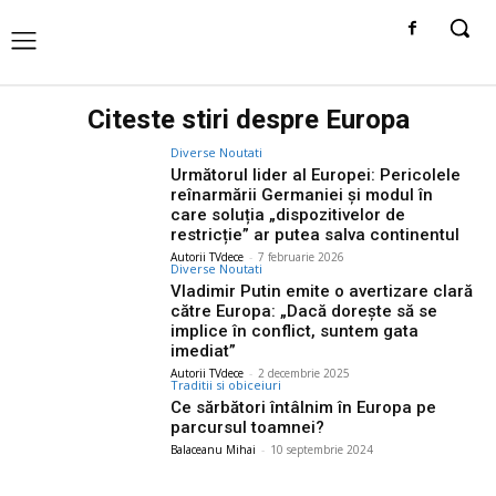
Citeste stiri despre
Europa
Diverse Noutati
Următorul lider al Europei: Pericolele
reînarmării Germaniei și modul în
care soluția „dispozitivelor de
restricție” ar putea salva continentul
Autorii TVdece
-
7 februarie 2026
Diverse Noutati
Vladimir Putin emite o avertizare clară
către Europa: „Dacă dorește să se
implice în conflict, suntem gata
imediat”
Autorii TVdece
-
2 decembrie 2025
Traditii si obiceiuri
Ce sărbători întâlnim în Europa pe
parcursul toamnei?
Balaceanu Mihai
-
10 septembrie 2024