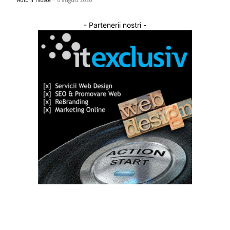
- Partenerii nostri -
Bun venit TVdece.ro