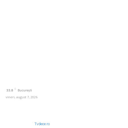
Categorii
Afaceri si Industrii
Agricultura
Arta si istorie
Auto
Beauty
Cultura si Entertainment
C
33.8
București
vineri, august 7, 2026
© Acest site este creat si administrat de
Tvdece.ro
. Toate drepturile rezervate.