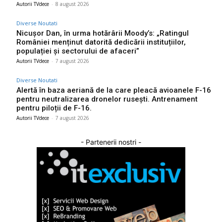
Autorii TVdece
-
8 august 2026
Diverse Noutati
Nicușor Dan, în urma hotărârii Moody’s: „Ratingul
României menținut datorită dedicării instituțiilor,
populației și sectorului de afaceri”
Autorii TVdece
-
7 august 2026
Diverse Noutati
Alertă în baza aeriană de la care pleacă avioanele F-16
pentru neutralizarea dronelor rusești. Antrenament
pentru piloții de F-16.
Autorii TVdece
-
7 august 2026
- Partenerii nostri -