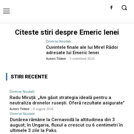
Citeste stiri despre
Emeric Ienei
Diverse Noutati
Cuvintele finale ale lui Mirel Rădoi
adresate lui Emeric Ienei
Autorii TVdece
-
5 noiembrie 2025
STIRI RECENTE
Diverse Noutati
Radu Miruță: „Am găsit strategia ideală pentru a
neutraliza dronelor rusești. Oferă rezultate asigurate”
Autorii TVdece
-
8 august 2026
Diverse Noutati
Dunărea rămâne la Cernavodă la altitudinea din 3
august; în Ungaria, fluxul a crescut cu 6 centimetri în
ultimele 3 zile la Paks.