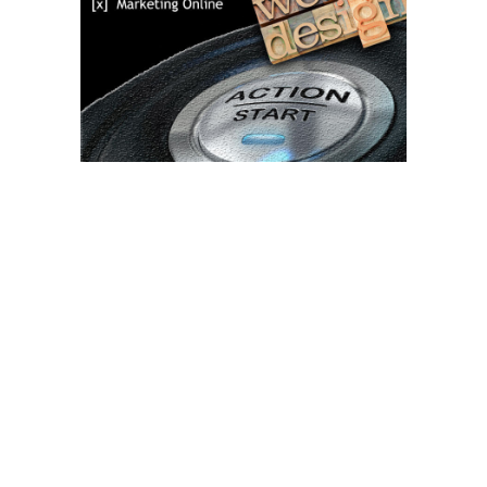
Bun venit TVdece.ro
TVdece.ro un site de știri / blog de noutăți, dedicat diseminării de
informații și actualități. Acesta oferă articole, reportaje și analize
pe teme diverse, de la evenimente curente la subiecte specifice
de interes. Este un spațiu digital pentru informare și educație.
Contactati-ne oricand la adresa: contact@tvdece.ro
Contact www.tvdece.ro
Politică de confidențialitate