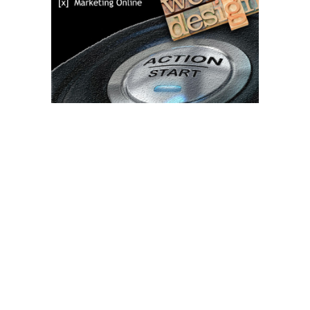
Bun venit TVdece.ro
TVdece.ro un site de știri / blog de noutăți, dedicat diseminării de
informații și actualități. Acesta oferă articole, reportaje și analize
pe teme diverse, de la evenimente curente la subiecte specifice
de interes. Este un spațiu digital pentru informare și educație.
Contactati-ne oricand la adresa: contact@tvdece.ro
Contact www.tvdece.ro
Politică de confidențialitate