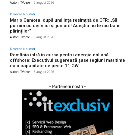
Autorii TVdece
-
6 august 2026
Diverse Noutati
Mario Camora, după umilința resimțită de CFR: „Să
pornim cu cei mici și juniorii! Aceștia nu le iau banii
părinților”
Autorii TVdece
-
6 august 2026
Diverse Noutati
România intră în cursa pentru energia eoliană
offshore: Executivul sugerează șase regiuni maritime
cu o capacitate de peste 11 GW
Autorii TVdece
-
6 august 2026
- Partenerii nostri -