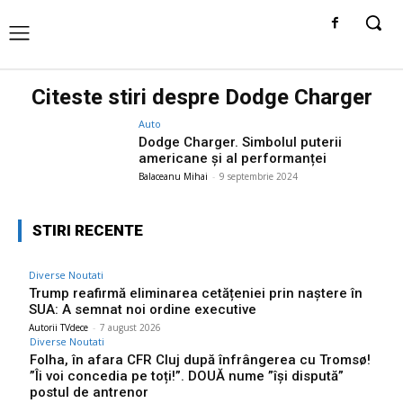
Citeste stiri despre
Dodge Charger
Auto
Dodge Charger. Simbolul puterii
americane și al performanței
Balaceanu Mihai
-
9 septembrie 2024
STIRI RECENTE
Diverse Noutati
Trump reafirmă eliminarea cetățeniei prin naștere în
SUA: A semnat noi ordine executive
Autorii TVdece
-
7 august 2026
Diverse Noutati
Folha, în afara CFR Cluj după înfrângerea cu Tromsø!
”Îi voi concedia pe toți!”. DOUĂ nume ”își dispută”
postul de antrenor