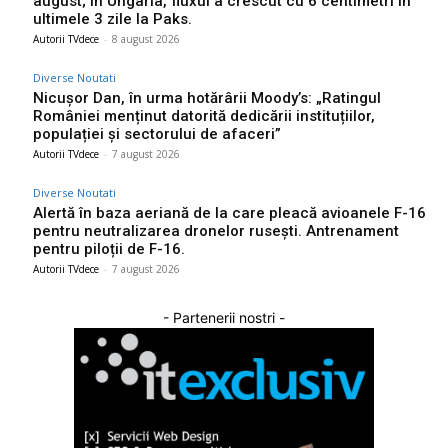
august; în Ungaria, fluxul a crescut cu 6 centimetri în
ultimele 3 zile la Paks.
Autorii TVdece
-
8 august 2026
Diverse Noutati
Nicușor Dan, în urma hotărârii Moody’s: „Ratingul
României menținut datorită dedicării instituțiilor,
populației și sectorului de afaceri”
Autorii TVdece
-
7 august 2026
Diverse Noutati
Alertă în baza aeriană de la care pleacă avioanele F-16
pentru neutralizarea dronelor rusești. Antrenament
pentru piloții de F-16.
Autorii TVdece
-
7 august 2026
- Partenerii nostri -