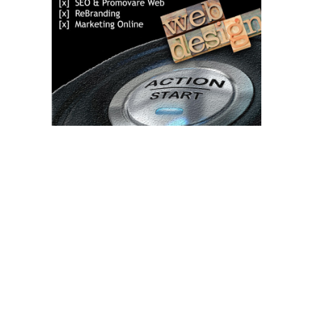
Bun venit TVdece.ro
TVdece.ro un site de știri / blog de noutăți, dedicat diseminării de
informații și actualități. Acesta oferă articole, reportaje și analize
pe teme diverse, de la evenimente curente la subiecte specifice
de interes. Este un spațiu digital pentru informare și educație.
Contactati-ne oricand la adresa: contact@tvdece.ro
Contact www.tvdece.ro