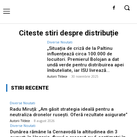
Citeste stiri despre
distribuție
Diverse Noutati
„Situația de criză de la Paltinu
influențează circa 100.000 de
locuitori. Premierul Bolojan a dat
undă verde pentru distribuirea apei
îmbuteliate, iar ISU livrează...
Autorii TVdece
-
30 noiembrie 2025
STIRI RECENTE
Diverse Noutati
Radu Miruță: „Am găsit strategia ideală pentru a
neutraliza dronelor rusești. Oferă rezultate asigurate”
Autorii TVdece
-
8 august 2026
Diverse Noutati
Dunărea rămâne la Cernavodă la altitudinea din 3