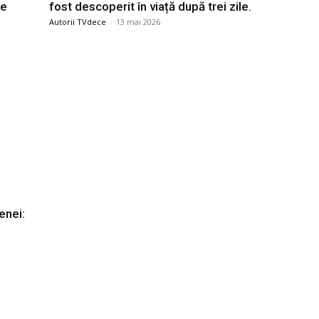
pe
fost descoperit în viață după trei zile.
Autorii TVdece
-
13 mai 2026
enei: