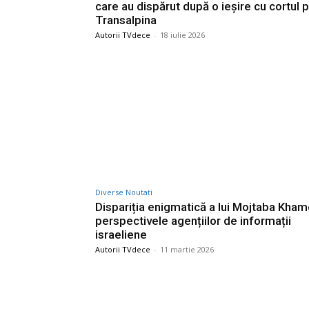
care au dispărut după o ieșire cu cortul 
Transalpina
Autorii TVdece
-
18 iulie 2026
Diverse Noutati
Dispariția enigmatică a lui Mojtaba Kham
perspectivele agențiilor de informații
israeliene
Autorii TVdece
-
11 martie 2026