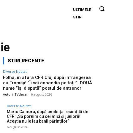
ULTIMELE
Folha, în
STIRI
afara CFR
Cluj după
înfrângerea
cu Tromsø!
ție
”Îi voi
concedia
STIRI RECENTE
pe toți!”.
DOUĂ
Diverse Noutati
nume ”își
Folha, în afara CFR Cluj după înfrângerea
cu Tromsø! ”Îi voi concedia pe toți!”. DOUĂ
dispută”
nume ”își dispută” postul de antrenor
postul de
Autorii TVdece
-
6 august 2026
antrenor
Diverse Noutati
Mario Camora, după umilința resimțită de
CFR: „Să pornim cu cei mici și juniorii!
Aceștia nu le iau banii părinților”
6 august 2026