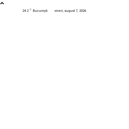
C
24.2
București
vineri, august 7, 2026