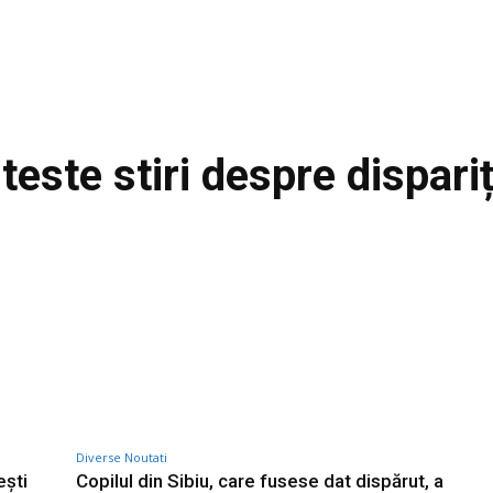
iteste stiri despre
dispari
Diverse Noutati
ești
Copilul din Sibiu, care fusese dat dispărut, a