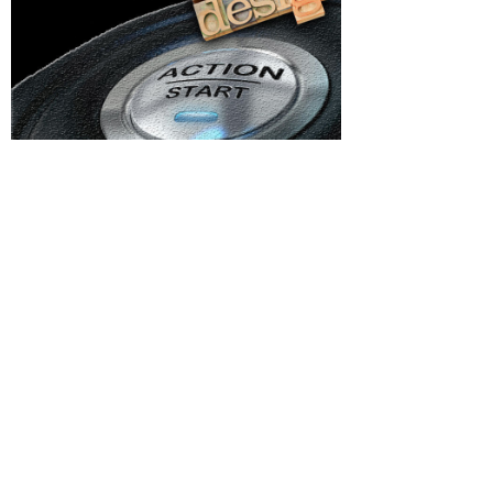
Categorii
 în
Afaceri si Industrii
, grație
Istvan
Agricultura
Arta si istorie
Auto
 incluse
Beauty
 să
Cultura si Entertainment