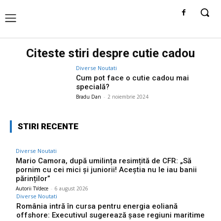
Citeste stiri despre
cutie cadou
Diverse Noutati
Cum pot face o cutie cadou mai
specială?
Bradu Dan
-
2 noiembrie 2024
STIRI RECENTE
Diverse Noutati
Mario Camora, după umilința resimțită de CFR: „Să
pornim cu cei mici și juniorii! Aceștia nu le iau banii
părinților”
Autorii TVdece
-
6 august 2026
Diverse Noutati
România intră în cursa pentru energia eoliană
offshore: Executivul sugerează șase regiuni maritime