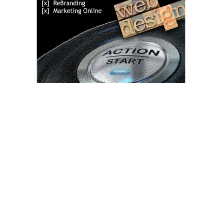
Bun venit TVdece.ro
TVdece.ro un site de știri / blog de noutăți, dedicat diseminării de
informații și actualități. Acesta oferă articole, reportaje și analize
pe teme diverse, de la evenimente curente la subiecte specifice
de interes. Este un spațiu digital pentru informare și educație.
Contactati-ne oricand la adresa: contact@tvdece.ro
Contact www.tvdece.ro