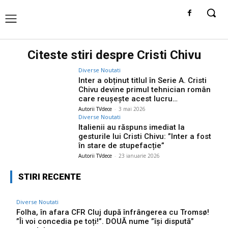
Citeste stiri despre
Cristi Chivu
Diverse Noutati
Inter a obținut titlul în Serie A. Cristi
Chivu devine primul tehnician român
care reușește acest lucru…
Autorii TVdece
-
3 mai 2026
Diverse Noutati
Italienii au răspuns imediat la
gesturile lui Cristi Chivu: ”Inter a fost
în stare de stupefacție”
Autorii TVdece
-
23 ianuarie 2026
STIRI RECENTE
Diverse Noutati
Folha, în afara CFR Cluj după înfrângerea cu Tromsø!
”Îi voi concedia pe toți!”. DOUĂ nume ”își dispută”