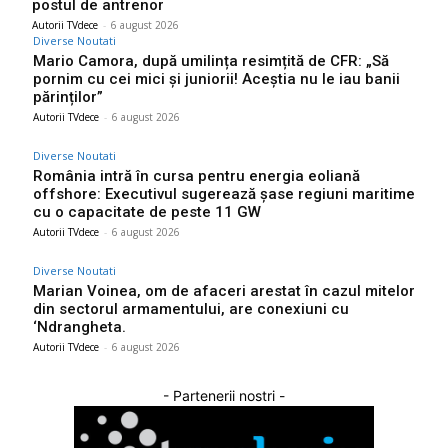
postul de antrenor
Autorii TVdece
-
6 august 2026
Diverse Noutati
Mario Camora, după umilința resimțită de CFR: „Să
pornim cu cei mici și juniorii! Aceștia nu le iau banii
părinților”
Autorii TVdece
-
6 august 2026
Diverse Noutati
România intră în cursa pentru energia eoliană
offshore: Executivul sugerează șase regiuni maritime
cu o capacitate de peste 11 GW
Autorii TVdece
-
6 august 2026
Diverse Noutati
Marian Voinea, om de afaceri arestat în cazul mitelor
din sectorul armamentului, are conexiuni cu
‘Ndrangheta.
Autorii TVdece
-
6 august 2026
- Partenerii nostri -