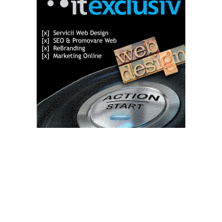
Bun venit TVdece.ro
TVdece.ro un site de știri / blog de noutăți, dedicat diseminării de
informații și actualități. Acesta oferă articole, reportaje și analize
pe teme diverse, de la evenimente curente la subiecte specifice