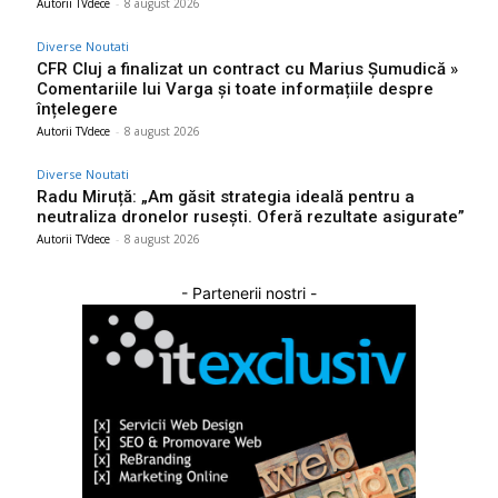
Autorii TVdece
-
8 august 2026
Diverse Noutati
CFR Cluj a finalizat un contract cu Marius Șumudică »
Comentariile lui Varga și toate informațiile despre
înțelegere
Autorii TVdece
-
8 august 2026
Diverse Noutati
Radu Miruță: „Am găsit strategia ideală pentru a
neutraliza dronelor rusești. Oferă rezultate asigurate”
Autorii TVdece
-
8 august 2026
- Partenerii nostri -