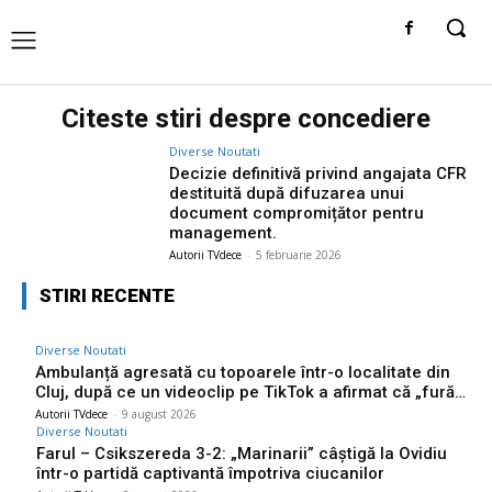
Citeste stiri despre
concediere
Diverse Noutati
Decizie definitivă privind angajata CFR
destituită după difuzarea unui
document compromițător pentru
management.
Autorii TVdece
-
5 februarie 2026
STIRI RECENTE
Diverse Noutati
Ambulanță agresată cu topoarele într-o localitate din
Cluj, după ce un videoclip pe TikTok a afirmat că „fură…
Autorii TVdece
-
9 august 2026
Diverse Noutati
Farul – Csikszereda 3-2: „Marinarii” câștigă la Ovidiu
într-o partidă captivantă împotriva ciucanilor