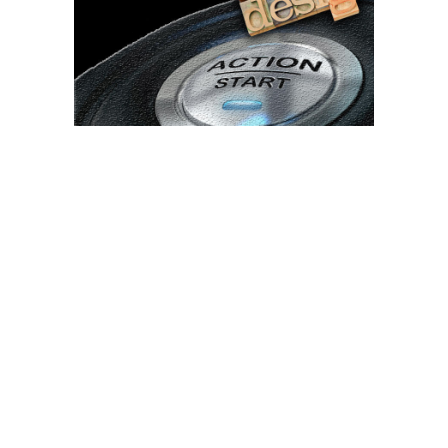
Bun venit TVdece.ro
TVdece.ro un site de știri / blog de noutăți, dedicat diseminării de
informații și actualități. Acesta oferă articole, reportaje și analize
pe teme diverse, de la evenimente curente la subiecte specifice
de interes. Este un spațiu digital pentru informare și educație.
Contactati-ne oricand la adresa: contact@tvdece.ro
Contact www.tvdece.ro
Politică de confidențialitate
Politica de cookies (GDPR)