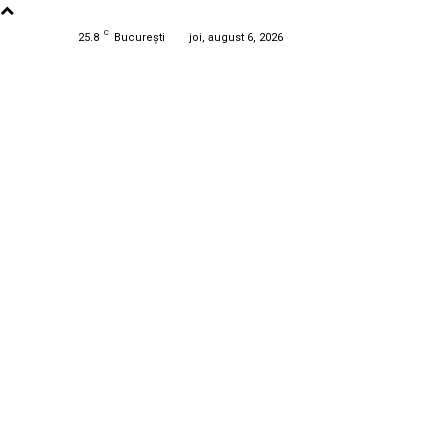
C
25.8
București
joi, august 6, 2026