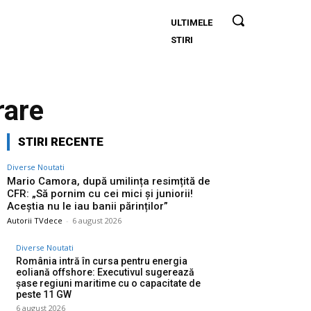
ULTIMELE
Mario
STIRI
Camora,
după
umilința
resimțită
are
de CFR:
„Să
STIRI RECENTE
pornim
cu cei
Diverse Noutati
mici și
Mario Camora, după umilința resimțită de
CFR: „Să pornim cu cei mici și juniorii!
juniorii!
Aceștia nu le iau banii părinților”
Aceștia
Autorii TVdece
-
6 august 2026
nu le iau
Diverse Noutati
banii
România intră în cursa pentru energia
părinților”
eoliană offshore: Executivul sugerează
șase regiuni maritime cu o capacitate de
peste 11 GW
6 august 2026