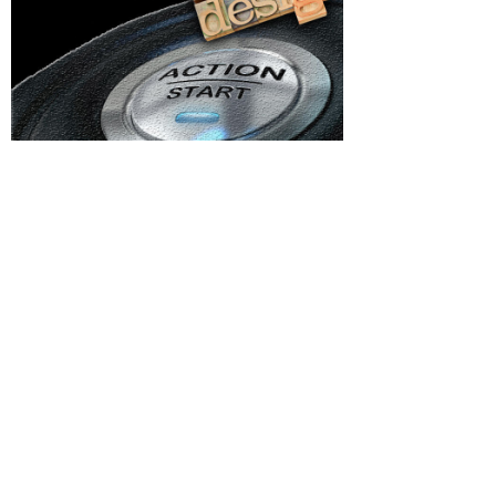
Categorii
pă
Afaceri si Industrii
 „I-am
rită să
Agricultura
Arta si istorie
Auto
ii sub
mai multe
Beauty
epe să...
Cultura si Entertainment