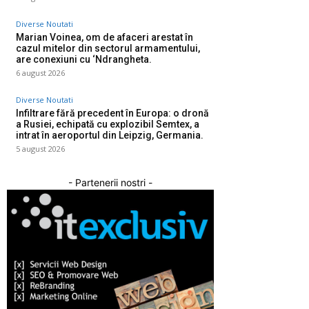
Diverse Noutati
Marian Voinea, om de afaceri arestat în
cazul mitelor din sectorul armamentului,
are conexiuni cu ‘Ndrangheta.
6 august 2026
Diverse Noutati
Infiltrare fără precedent în Europa: o dronă
a Rusiei, echipată cu explozibil Semtex, a
intrat în aeroportul din Leipzig, Germania.
5 august 2026
- Partenerii nostri -