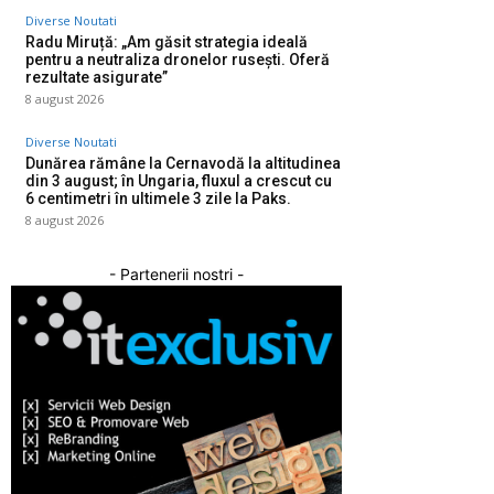
Diverse Noutati
Radu Miruță: „Am găsit strategia ideală
pentru a neutraliza dronelor rusești. Oferă
rezultate asigurate”
8 august 2026
Diverse Noutati
Dunărea rămâne la Cernavodă la altitudinea
din 3 august; în Ungaria, fluxul a crescut cu
6 centimetri în ultimele 3 zile la Paks.
8 august 2026
- Partenerii nostri -