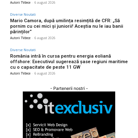
Autorii TVdece
-
6 august 2026
Diverse Noutati
Mario Camora, după umilința resimțită de CFR: „Să
pornim cu cei mici și juniorii! Aceștia nu le iau banii
părinților”
Autorii TVdece
-
6 august 2026
Diverse Noutati
România intră în cursa pentru energia eoliană
offshore: Executivul sugerează șase regiuni maritime
cu o capacitate de peste 11 GW
Autorii TVdece
-
6 august 2026
- Partenerii nostri -