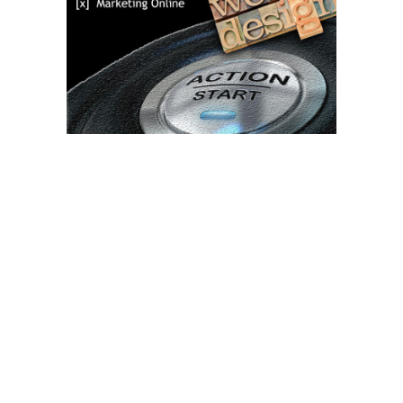
Bun venit TVdece.ro
TVdece.ro un site de știri / blog de noutăți, dedicat diseminării de
informații și actualități. Acesta oferă articole, reportaje și analize
pe teme diverse, de la evenimente curente la subiecte specifice
de interes. Este un spațiu digital pentru informare și educație.
Contactati-ne oricand la adresa: contact@tvdece.ro
Contact www.tvdece.ro
Politică de confidențialitate