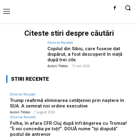
Citeste stiri despre
căutări
Diverse Noutati
Copilul din Sibiu, care fusese dat
dispărut, a fost descoperit în viață
după trei zile.
Autorii TVdece
-
13 mai 2026
STIRI RECENTE
Diverse Noutati
Trump reafirmă eliminarea cetățeniei prin naștere în
SUA: A semnat noi ordine executive
Autorii TVdece
-
7 august 2026
Diverse Noutati
Folha, în afara CFR Cluj după înfrângerea cu Tromsø!
”Îi voi concedia pe toți!”. DOUĂ nume ”își dispută”
postul de antrenor