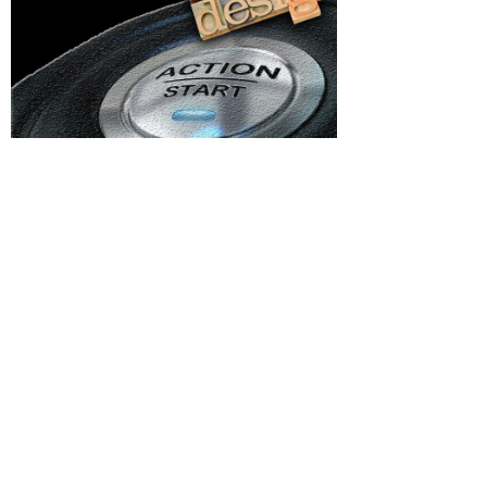
Categorii
area lui
Afaceri si Industrii
 PNRR:
lojan.
Agricultura
Arta si istorie
a
Auto
a
i: „Nu
Beauty
Cultura si Entertainment