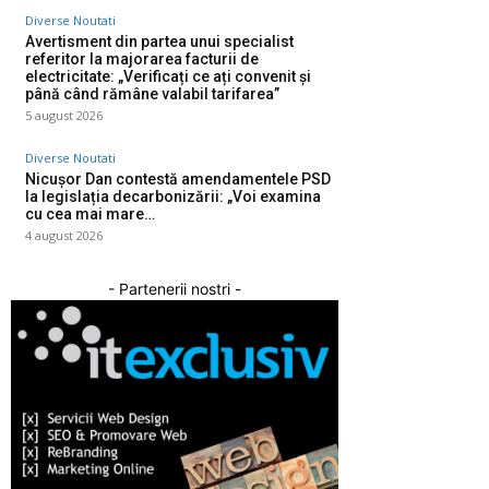
Diverse Noutati
Avertisment din partea unui specialist
referitor la majorarea facturii de
electricitate: „Verificați ce ați convenit și
până când rămâne valabil tarifarea”
5 august 2026
Diverse Noutati
Nicușor Dan contestă amendamentele PSD
la legislația decarbonizării: „Voi examina
cu cea mai mare…
4 august 2026
- Partenerii nostri -