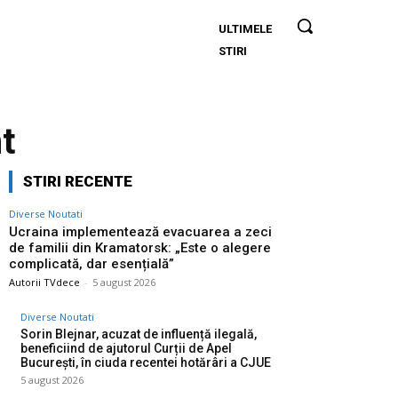
ULTIMELE
Ucraina
STIRI
implementează
evacuarea a
zeci de familii
din
t
Kramatorsk:
„Este o alegere
STIRI RECENTE
complicată,
dar esențială”
Diverse Noutati
Ucraina implementează evacuarea a zeci
de familii din Kramatorsk: „Este o alegere
complicată, dar esențială”
Autorii TVdece
-
5 august 2026
Diverse Noutati
Sorin Blejnar, acuzat de influență ilegală,
beneficiind de ajutorul Curții de Apel
București, în ciuda recentei hotărâri a CJUE
5 august 2026