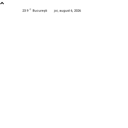
C
23.9
București
joi, august 6, 2026