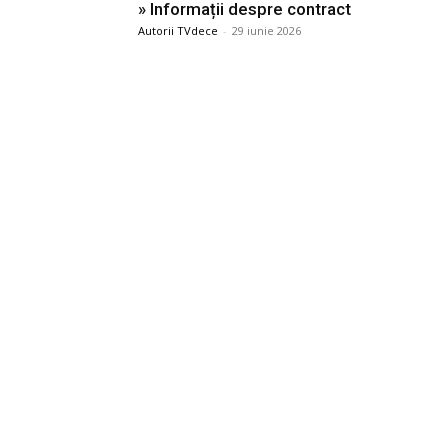
» Informații despre contract
Autorii TVdece
-
29 iunie 2026