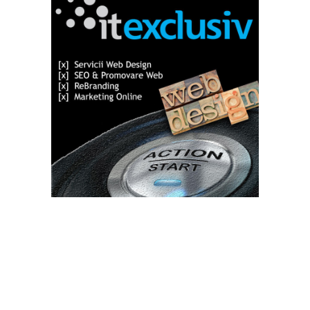
Bun venit TVdece.ro
TVdece.ro un site de știri / blog de noutăți, dedicat diseminării de
informații și actualități. Acesta oferă articole, reportaje și analize