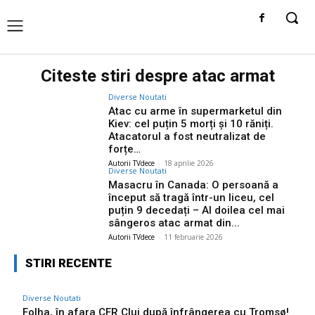
Citeste stiri despre
atac armat
Diverse Noutati
Atac cu arme în supermarketul din
Kiev: cel puțin 5 morți și 10 răniți.
Atacatorul a fost neutralizat de
forțe…
Autorii TVdece
-
18 aprilie 2026
Diverse Noutati
Masacru în Canada: O persoană a
început să tragă într-un liceu, cel
puțin 9 decedați – Al doilea cel mai
sângeros atac armat din...
Autorii TVdece
-
11 februarie 2026
STIRI RECENTE
Diverse Noutati
Folha, în afara CFR Cluj după înfrângerea cu Tromsø!