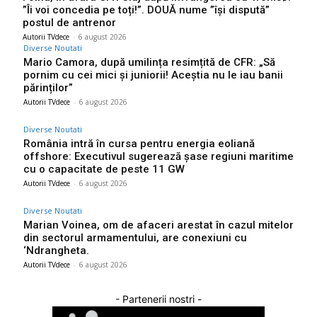
”Îi voi concedia pe toți!”. DOUĂ nume ”își dispută”
postul de antrenor
Autorii TVdece
-
6 august 2026
Diverse Noutati
Mario Camora, după umilința resimțită de CFR: „Să
pornim cu cei mici și juniorii! Aceștia nu le iau banii
părinților”
Autorii TVdece
-
6 august 2026
Diverse Noutati
România intră în cursa pentru energia eoliană
offshore: Executivul sugerează șase regiuni maritime
cu o capacitate de peste 11 GW
Autorii TVdece
-
6 august 2026
Diverse Noutati
Marian Voinea, om de afaceri arestat în cazul mitelor
din sectorul armamentului, are conexiuni cu
‘Ndrangheta.
Autorii TVdece
-
6 august 2026
- Partenerii nostri -