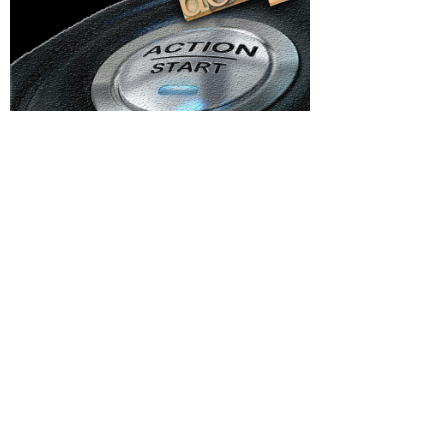
Categorii
ucătărie
Afaceri si Industrii
Agricultura
ns
Arta si istorie
lei
Auto
i în
Beauty
ului cu
Cultura si Entertainment