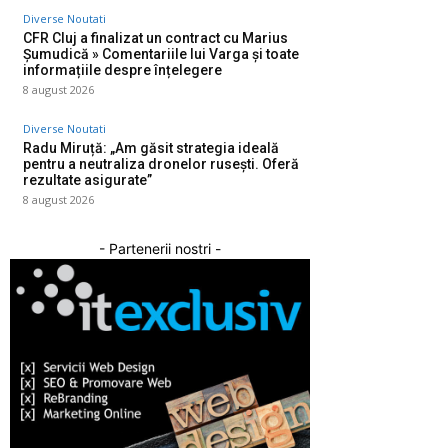
Diverse Noutati
CFR Cluj a finalizat un contract cu Marius
Șumudică » Comentariile lui Varga și toate
informațiile despre înțelegere
8 august 2026
Diverse Noutati
Radu Miruță: „Am găsit strategia ideală
pentru a neutraliza dronelor rusești. Oferă
rezultate asigurate”
8 august 2026
- Partenerii nostri -