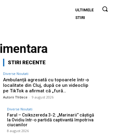
ULTIMELE
Ambulanță
STIRI
agresată
cu
topoarele
într-o
limentara
localitate
din Cluj,
STIRI RECENTE
după ce
un
Diverse Noutati
videoclip
Ambulanță agresată cu topoarele într-o
localitate din Cluj, după ce un videoclip
pe TikTok
pe TikTok a afirmat că „fură…
a afirmat
Autorii TVdece
-
9 august 2026
că „fură…
Diverse Noutati
Farul – Csikszereda 3-2: „Marinarii” câștigă
la Ovidiu într-o partidă captivantă împotriva
ciucanilor
8 august 2026