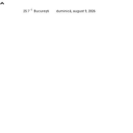
C
25.7
București
duminică, august 9, 2026