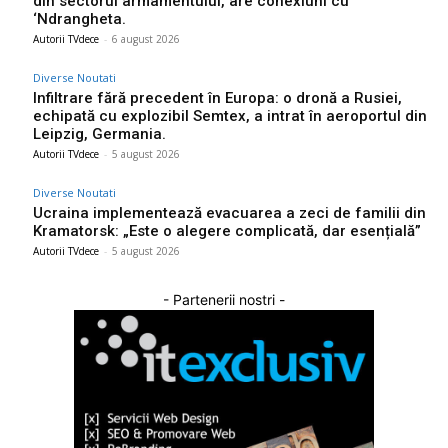
din sectorul armamentului, are conexiuni cu
‘Ndrangheta.
Autorii TVdece
-
6 august 2026
Diverse Noutati
Infiltrare fără precedent în Europa: o dronă a Rusiei,
echipată cu explozibil Semtex, a intrat în aeroportul din
Leipzig, Germania.
Autorii TVdece
-
5 august 2026
Diverse Noutati
Ucraina implementează evacuarea a zeci de familii din
Kramatorsk: „Este o alegere complicată, dar esențială”
Autorii TVdece
-
5 august 2026
- Partenerii nostri -