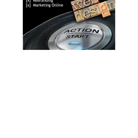
Bun venit TVdece.ro
TVdece.ro un site de știri / blog de noutăți, dedicat diseminării de
informații și actualități. Acesta oferă articole, reportaje și analize
pe teme diverse, de la evenimente curente la subiecte specifice
de interes. Este un spațiu digital pentru informare și educație.
Contactati-ne oricand la adresa: contact@tvdece.ro
Contact www.tvdece.ro