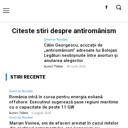
Citeste stiri despre
antiromânism
Diverse Noutati
Călin Georgescu, acuzații de
„antiromânism” adresate lui Bolojan.
Legături neobișnuite între avorturi și
anularea alegerilor
Autorii TVdece
-
28 iunie 2026
STIRI RECENTE
Diverse Noutati
România intră în cursa pentru energia eoliană
offshore: Executivul sugerează șase regiuni maritime
cu o capacitate de peste 11 GW
Autorii TVdece
-
6 august 2026
Diverse Noutati
Marian Voinea, om de afaceri arestat în cazul mitelor