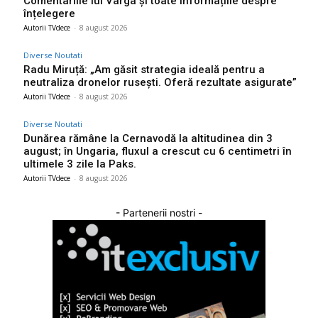
Comentariile lui Varga și toate informațiile despre
înțelegere
Autorii TVdece
-
8 august 2026
Diverse Noutati
Radu Miruță: „Am găsit strategia ideală pentru a
neutraliza dronelor rusești. Oferă rezultate asigurate”
Autorii TVdece
-
8 august 2026
Diverse Noutati
Dunărea rămâne la Cernavodă la altitudinea din 3
august; în Ungaria, fluxul a crescut cu 6 centimetri în
ultimele 3 zile la Paks.
Autorii TVdece
-
8 august 2026
- Partenerii nostri -