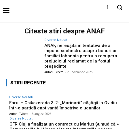
Citeste stiri despre
ANAF
Diverse Noutati
ANAF, nereușită în tentativa de a
impune sechestru asupra bunurilor
familiei Iohannis pentru a recupera
prejudiciul reclamat de la fostul
președinte
Autorii TVdece
-
20 noiembrie 2025
STIRI RECENTE
Diverse Noutati
Farul – Csikszereda 3-2: „Marinarii” câștigă la Ovidiu
într-o partidă captivantă împotriva ciucanilor
Autorii TVdece
-
8 august 2026
Diverse Noutati
CFR Cluj a finalizat un contract cu Marius Șumudică »