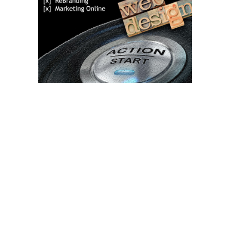
Bun venit TVdece.ro
TVdece.ro un site de știri / blog de noutăți, dedicat diseminării de
informații și actualități. Acesta oferă articole, reportaje și analize
pe teme diverse, de la evenimente curente la subiecte specifice
de interes. Este un spațiu digital pentru informare și educație.
Contactati-ne oricand la adresa: contact@tvdece.ro
Contact www.tvdece.ro