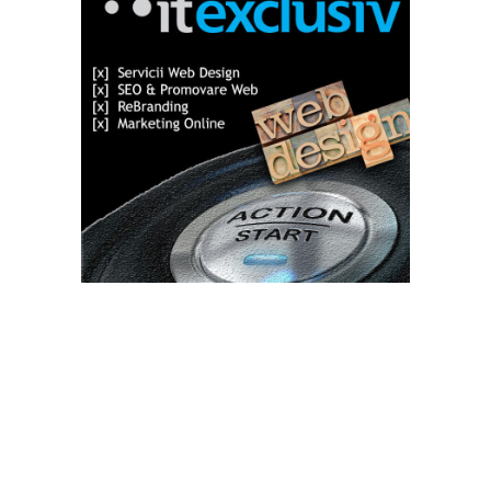
Bun venit TVdece.ro
TVdece.ro un site de știri / blog de noutăți, dedicat diseminării de
informații și actualități. Acesta oferă articole, reportaje și analize
pe teme diverse, de la evenimente curente la subiecte specifice