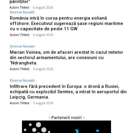
părinților”
Autorii TVdece
-
6 august 2026
Diverse Noutati
România intră în cursa pentru energia eoliană
offshore: Executivul sugerează șase regiuni maritime
cu o capacitate de peste 11 GW
Autorii TVdece
-
6 august 2026
Diverse Noutati
Marian Voinea, om de afaceri arestat în cazul mitelor
din sectorul armamentului, are conexiuni cu
‘Ndrangheta.
Autorii TVdece
-
6 august 2026
Diverse Noutati
Infiltrare fără precedent în Europa: o dronă a Rusiei,
echipată cu explozibil Semtex, a intrat în aeroportul din
Leipzig, Germania.
Autorii TVdece
-
5 august 2026
- Partenerii nostri -