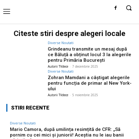
Citeste stiri despre
alegeri locale
Diverse Noutati
Grindeanu transmite un mesaj după
ce Băluță a obținut locul 3 la alegerile
pentru Primăria București
Autorii TVdece
-
7 decembrie 2025
Diverse Noutati
Zohran Mamdani a câștigat alegerile
pentru funcția de primar al New York-
ului
Autorii TVdece
-
5 noiembrie 2025
STIRI RECENTE
Diverse Noutati
Mario Camora, după umilința resimțită de CFR: „Să
pornim cu cei mici și juniorii! Aceștia nu le iau banii