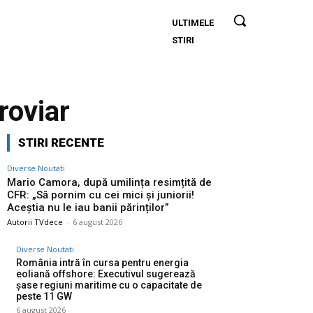
ULTIMELE
Mario
STIRI
Camora,
după
umilința
resimțită
roviar
de CFR:
„Să
STIRI RECENTE
pornim
cu cei
Diverse Noutati
mici și
Mario Camora, după umilința resimțită de
CFR: „Să pornim cu cei mici și juniorii!
juniorii!
Aceștia nu le iau banii părinților”
Aceștia
Autorii TVdece
-
6 august 2026
nu le iau
Diverse Noutati
banii
România intră în cursa pentru energia
părinților”
eoliană offshore: Executivul sugerează
șase regiuni maritime cu o capacitate de
peste 11 GW
6 august 2026