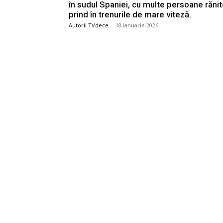
în sudul Spaniei, cu multe persoane răni
prind în trenurile de mare viteză.
Autorii TVdece
-
18 ianuarie 2026