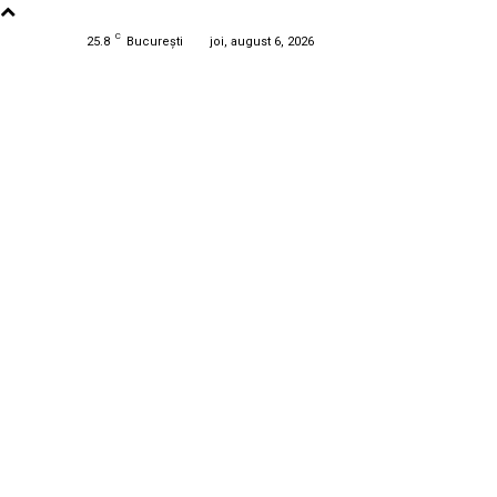
C
25.8
București
joi, august 6, 2026