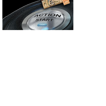
Categorii
pre
Afaceri si Industrii
anic al
Agricultura
Arta si istorie
e cu
„Românii
Auto
t pentru
ica
Beauty
Cultura si Entertainment