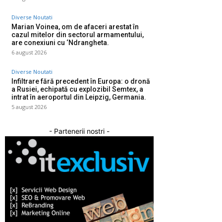
Diverse Noutati
Marian Voinea, om de afaceri arestat în
cazul mitelor din sectorul armamentului,
are conexiuni cu ‘Ndrangheta.
6 august 2026
Diverse Noutati
Infiltrare fără precedent în Europa: o dronă
a Rusiei, echipată cu explozibil Semtex, a
intrat în aeroportul din Leipzig, Germania.
5 august 2026
- Partenerii nostri -