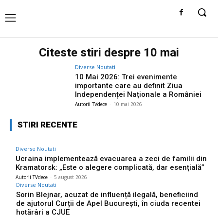
Citeste stiri despre
10 mai
Diverse Noutati
10 Mai 2026: Trei evenimente
importante care au definit Ziua
Independenței Naționale a României
Autorii TVdece
-
10 mai 2026
STIRI RECENTE
Diverse Noutati
Ucraina implementează evacuarea a zeci de familii din
Kramatorsk: „Este o alegere complicată, dar esențială”
Autorii TVdece
-
5 august 2026
Diverse Noutati
Sorin Blejnar, acuzat de influență ilegală, beneficiind
de ajutorul Curții de Apel București, în ciuda recentei
hotărâri a CJUE