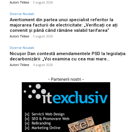
Autorii TVdece
-
5 august 2026
Diverse Noutati
Avertisment din partea unui specialist referitor la
majorarea facturii de electricitate: „Verificați ce ați
convenit și până când rămâne valabil tarifarea”
Autorii TVdece
-
5 august 2026
Diverse Noutati
Nicușor Dan contestă amendamentele PSD la legislația
decarbonizării: „Voi examina cu cea mai mare…
Autorii TVdece
-
4 august 2026
- Partenerii nostri -