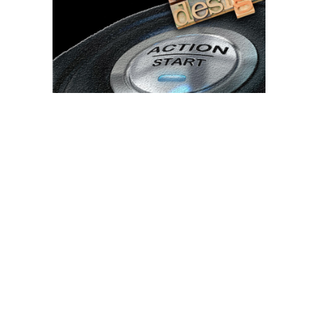
Bun venit TVdece.ro
TVdece.ro un site de știri / blog de noutăți, dedicat diseminării de
informații și actualități. Acesta oferă articole, reportaje și analize
pe teme diverse, de la evenimente curente la subiecte specifice
de interes. Este un spațiu digital pentru informare și educație.
Contactati-ne oricand la adresa: contact@tvdece.ro
Contact www.tvdece.ro
Politică de confidențialitate