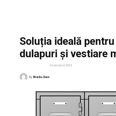
Soluția ideală pentr
dulapuri și vestiare 
22 ianuarie 2025
HOME & DECO
By
Bradu Dan