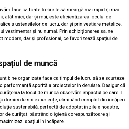
tivăm face ca toate treburile să meargă mai rapid și mai
atât mici, dar și mai, este eficientizarea locului de
lice a ustensilelor de lucru, dar și prin vestiare metalice,
 vestimentar și nu numai. Prin achiziționarea sa, ne
ect modern, dar și profesional, ce favorizează spațiul de
 spațiul de muncă
unt bine organizate face ca timpul de lucru să se scurteze
d o performanță sporită a proiectelor în derulare. Desigur că
 curățenia la locul de muncă observăm impactul pe care îl
i și dornici de noi experiențe, eliminând complet din încăperi
luție sustenabilă, perfectă de adoptat în zilele noastre,
șor de curățat, păstrând o igienă corespunzătoare și
 maximizezi spațiul în încăpere.