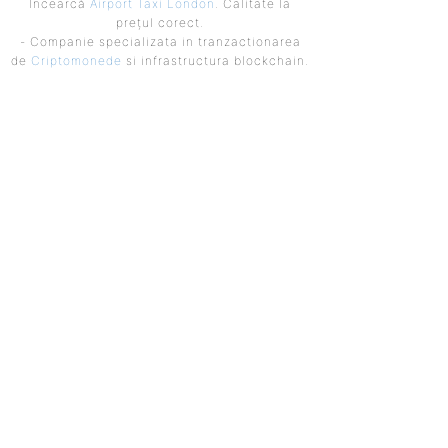
Încearcă
Airport Taxi London
. Calitate la
prețul corect.
- Companie specializata in tranzactionarea
de
Criptomonede
si infrastructura blockchain.