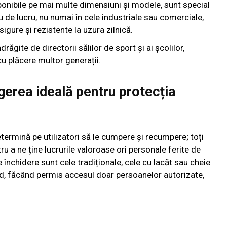
isponibile pe mai multe dimensiuni și modele, sunt special
iu de lucru, nu numai în cele industriale sau comerciale,
igure și rezistente la uzura zilnică.
răgite de directorii sălilor de sport și ai școlilor,
u plăcere multor generații.
gerea ideală pentru protecția
etermină pe utilizatori să le cumpere și recumpere; toți
u a ne ține lucrurile valoroase ori personale ferite de
 închidere sunt cele tradiționale, cele cu lacăt sau cheie
od, făcând permis accesul doar persoanelor autorizate,