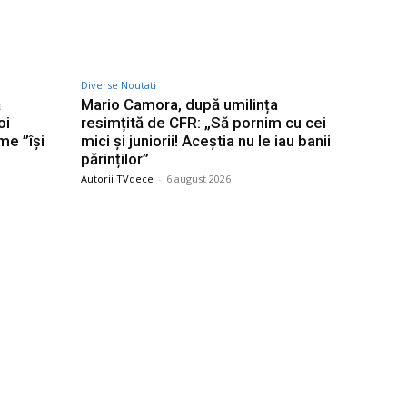
Diverse Noutati
ă
Mario Camora, după umilința
oi
resimțită de CFR: „Să pornim cu cei
me ”își
mici și juniorii! Aceștia nu le iau banii
părinților”
Autorii TVdece
-
6 august 2026
Categorii
ța unui
Afaceri si Industrii
ea
Agricultura
Arta si istorie
hiu, un
a penală
Auto