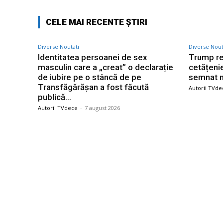
CELE MAI RECENTE ȘTIRI
Diverse Noutati
Diverse Nout
Identitatea persoanei de sex
Trump re
masculin care a „creat” o declarație
cetățenie
de iubire pe o stâncă de pe
semnat n
Transfăgărășan a fost făcută
Autorii TVde
publică…
Autorii TVdece
-
7 august 2026
Bun venit TVdece.ro
Ultime
Identita
TVdece.ro un site de știri / blog de noutăți,
masculin
dedicat diseminării de informații și
de iubir
actualități. Acesta oferă articole, reportaje
Transfăg
publică…
și analize pe teme diverse, de la
evenimente curente la subiecte specifice