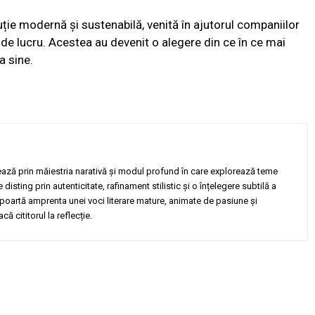
luție modernă și sustenabilă, venită în ajutorul companiilor
 de lucru. Acestea au devenit o alegere din ce în ce mai
a sine.
ză prin măiestria narativă și modul profund în care explorează teme
isting prin autenticitate, rafinament stilistic și o înțelegere subtilă a
 poartă amprenta unei voci literare mature, animate de pasiune și
că cititorul la reflecție.
Twitter
Pinterest
WhatsApp