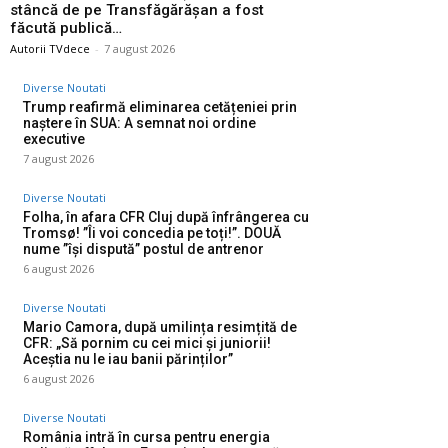
stâncă de pe Transfăgărășan a fost
făcută publică…
Autorii TVdece
-
7 august 2026
Diverse Noutati
Trump reafirmă eliminarea cetățeniei prin
naștere în SUA: A semnat noi ordine
executive
7 august 2026
Diverse Noutati
Folha, în afara CFR Cluj după înfrângerea cu
Tromsø! ”Îi voi concedia pe toți!”. DOUĂ
nume ”își dispută” postul de antrenor
6 august 2026
Diverse Noutati
Mario Camora, după umilința resimțită de
CFR: „Să pornim cu cei mici și juniorii!
Aceștia nu le iau banii părinților”
6 august 2026
Diverse Noutati
România intră în cursa pentru energia