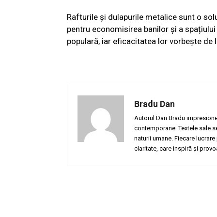
Rafturile și dulapurile metalice sunt o so
pentru economisirea banilor și a spațiului
populară, iar eficacitatea lor vorbește de l
Bradu Dan
Autorul Dan Bradu impresionea
contemporane. Textele sale se d
naturii umane. Fiecare lucrare
claritate, care inspiră și provoa
Facebook
Acțiune