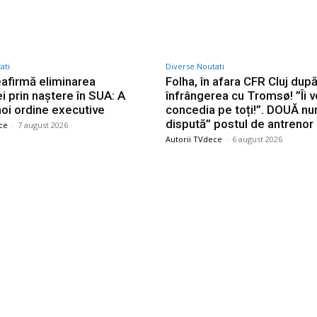
ati
Diverse Noutati
afirmă eliminarea
Folha, în afara CFR Cluj dup
i prin naștere în SUA: A
înfrângerea cu Tromsø! ”Îi v
oi ordine executive
concedia pe toți!”. DOUĂ nu
dispută” postul de antrenor
ce
-
7 august 2026
Autorii TVdece
-
6 august 2026
le postari
Stiri populare
tea persoanei de sex
În ce mod poate transparen
 care a „creat” o declarație
atelier să crească încreder
e pe o stâncă de pe
clienților?
ărășan a fost făcută
Dominic Fritz: Oana Gheorg
atu pentru Guvern; sesizare