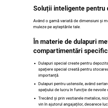
Soluții inteligente pentru
Având o gamă variată de dimensiuni și mo
muleze pe așteptările tale.
În materie de dulapuri me
compartimentări specific
Dulapuri special create pentru depozi
spațiere special creată pentru stocarea
importanță.
Dulapuri pentru ustensile, având sertare
spațiului de lucru în funcție de nevoil
Trecând și prin vestiarele metalice, nic
vin în ajutorul angajaților, deoarece lu