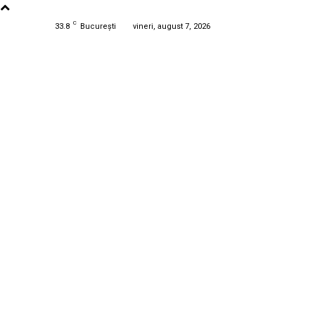
C
33.8
București
vineri, august 7, 2026