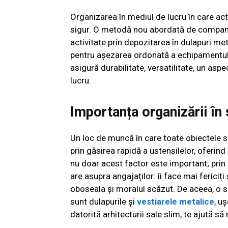
Organizarea în mediul de lucru în care ac
sigur. O metodă nou abordată de companii, 
activitate prin depozitarea în dulapuri meta
pentru așezarea ordonată a echipamentului
asigură durabilitate, versatilitate, un asp
lucru.
Importanța organizării în
Un loc de muncă în care toate obiectele s
prin găsirea rapidă a ustensilelor, oferin
nu doar acest factor este important; prin
are asupra angajaților: îi face mai fericiț
oboseala și moralul scăzut. De aceea, o so
sunt dulapurile și
vestiarele metalice
, u
datorită arhitecturii sale slim, te ajută să