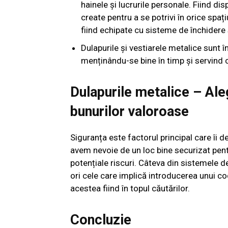
hainele și lucrurile personale. Fiind d
create pentru a se potrivi în orice spaț
fiind echipate cu sisteme de închidere s
Dulapurile și vestiarele metalice sunt înd
menținându-se bine în timp și servind c
Dulapurile metalice – Ale
bunurilor valoroase
Siguranța este factorul principal care îi d
avem nevoie de un loc bine securizat pentr
potențiale riscuri. Câteva din sistemele de
ori cele care implică introducerea unui c
acestea fiind în topul căutărilor.
Concluzie