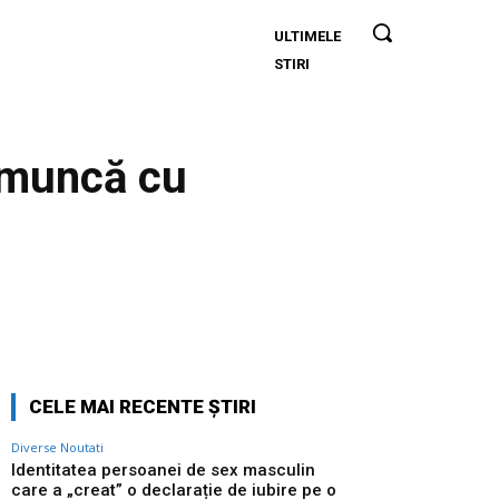
ULTIMELE
Identitatea
STIRI
persoanei de
sex masculin
care a „creat” o
declarație de
e muncă cu
iubire pe o
stâncă de pe
Transfăgărășan
a fost făcută
publică…
Twitter
Pinterest
WhatsApp
CELE MAI RECENTE ȘTIRI
Diverse Noutati
Identitatea persoanei de sex masculin
care a „creat” o declarație de iubire pe o