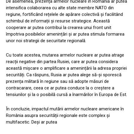
De asemenea, prezența armelor nucleare în România ar putea
intensifica colaborarea cu alte state membre NATO din
regiune, fortificând rețelele de apărare colectivă și facilitând
schimbul de informații și resurse strategice. Această
cooperare ar putea contribui la crearea unui front unit
împotriva posibilelor amenințări și ar putea stimula formarea
unor noi strategii de securitate regională.
Cu toate acestea, mutarea armelor nucleare ar putea atrage
reacții negative din partea Rusiei, care ar putea considera
această mișcare o amplificare a amenințării la adresa propriei
securități. Ca răspuns, Rusia ar putea alege să-și sporescă
prezența militară în regiune sau să adopte măsuri de
contracarare, ceea ce ar putea conduce la o creștere a
tensiunilor și la o posibilă cursă a înarmărilor în Europa de Est.
În concluzie, impactul mutării armelor nucleare americane în
România asupra securității regionale este complex și
multifacetic. Deși ar putea