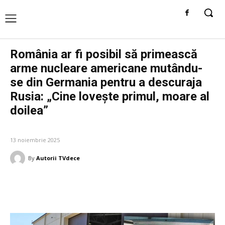
România ar fi posibil să primească
arme nucleare americane mutându-
se din Germania pentru a descuraja
Rusia: „Cine lovește primul, moare al
doilea”
DIVERSE NOUTATI
13 noiembrie 2025
By
Autorii TVdece
Facebook
Twitter
Pinterest
W