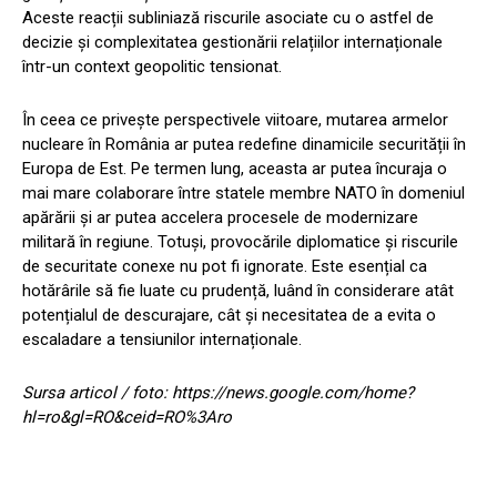
Aceste reacții subliniază riscurile asociate cu o astfel de
decizie și complexitatea gestionării relațiilor internaționale
într-un context geopolitic tensionat.
În ceea ce privește perspectivele viitoare, mutarea armelor
nucleare în România ar putea redefine dinamicile securității în
Europa de Est. Pe termen lung, aceasta ar putea încuraja o
mai mare colaborare între statele membre NATO în domeniul
apărării și ar putea accelera procesele de modernizare
militară în regiune. Totuși, provocările diplomatice și riscurile
de securitate conexe nu pot fi ignorate. Este esențial ca
hotărârile să fie luate cu prudență, luând în considerare atât
potențialul de descurajare, cât și necesitatea de a evita o
escaladare a tensiunilor internaționale.
Sursa articol / foto: https://news.google.com/home?
hl=ro&gl=RO&ceid=RO%3Aro