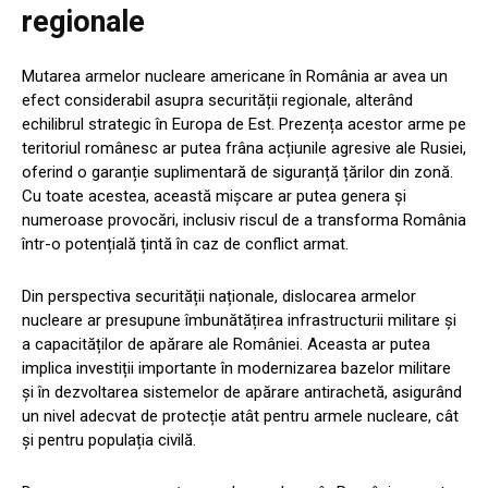
regionale
Mutarea armelor nucleare americane în România ar avea un
efect considerabil asupra securității regionale, alterând
echilibrul strategic în Europa de Est. Prezența acestor arme pe
teritoriul românesc ar putea frâna acțiunile agresive ale Rusiei,
oferind o garanție suplimentară de siguranță țărilor din zonă.
Cu toate acestea, această mișcare ar putea genera și
numeroase provocări, inclusiv riscul de a transforma România
într-o potențială țintă în caz de conflict armat.
Din perspectiva securității naționale, dislocarea armelor
nucleare ar presupune îmbunătățirea infrastructurii militare și
a capacităților de apărare ale României. Aceasta ar putea
implica investiții importante în modernizarea bazelor militare
și în dezvoltarea sistemelor de apărare antirachetă, asigurând
un nivel adecvat de protecție atât pentru armele nucleare, cât
și pentru populația civilă.