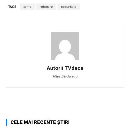
TAGS
arme
relocare
securitate
Autorii TVdece
https://tvdece.ro
Facebook
Twitter
Pinterest
W
CELE MAI RECENTE ȘTIRI