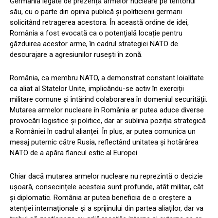
Germania legate de prezența armelor nucleare pe teritoriul
său, cu o parte din opinia publică și politicienii germani
solicitând retragerea acestora. În această ordine de idei,
România a fost evocată ca o potențială locație pentru
găzduirea acestor arme, în cadrul strategiei NATO de
descurajare a agresiunilor rusești în zonă.
România, ca membru NATO, a demonstrat constant loialitate
ca aliat al Statelor Unite, implicându-se activ în exerciții
militare comune și întărind colaborarea în domeniul securității.
Mutarea armelor nucleare în România ar putea aduce diverse
provocări logistice și politice, dar ar sublinia poziția strategică
a României în cadrul alianței. În plus, ar putea comunica un
mesaj puternic către Rusia, reflectând unitatea și hotărârea
NATO de a apăra flancul estic al Europei.
Chiar dacă mutarea armelor nucleare nu reprezintă o decizie
ușoară, consecințele acesteia sunt profunde, atât militar, cât
și diplomatic. România ar putea beneficia de o creștere a
atenției internaționale și a sprijinului din partea aliaților, dar va