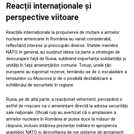
Reacții internaționale și
perspective viitoare
Reacțiile internaționale la propunerea de mutare a armelor
nucleare americane în România au variat considerabil,
reflectând interese și preocupări diverse. Statele membre
NATO, în general, au susținut ideea ca parte a strategiei de
descurajare față de Rusia, subliniind importanța solidarității și
unității în fața amenințărilor comune. Totuși, unele țări
europene au exprimat rezerve, temându-se de o escaladare a
tensiunilor cu Moscova și de o posibilă destabilizare a
echilibrului de securitate în regiune.
Rusia, pe de altă parte, a reacționat vehement, percepând o
astfel de mișcare ca o amenințare directă la adresa securității
sale naționale. Oficiali ruși au avertizat că o amplasare a
armelor nucleare în România ar putea duce la măsuri de
răspuns, inclusiv întărirea prezenței militare în apropierea
granițelor NATO și dezvoltarea de noi sisteme de armament.