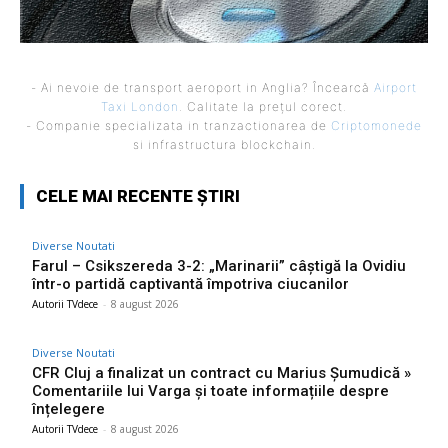
- Ai nevoie de transport aeroport in Anglia? Încearcă
Airport
Taxi London
. Calitate la prețul corect.
- Companie specializata in tranzactionarea de
Criptomonede
si infrastructura blockchain.
CELE MAI RECENTE ȘTIRI
Diverse Noutati
Farul – Csikszereda 3-2: „Marinarii” câștigă la Ovidiu
într-o partidă captivantă împotriva ciucanilor
Autorii TVdece
-
8 august 2026
Diverse Noutati
CFR Cluj a finalizat un contract cu Marius Șumudică »
Comentariile lui Varga și toate informațiile despre
înțelegere
Autorii TVdece
-
8 august 2026