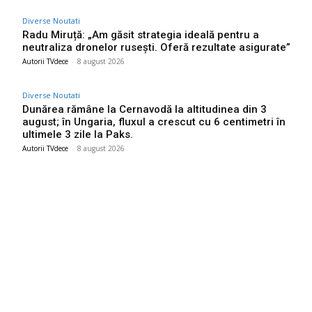
Diverse Noutati
Radu Miruță: „Am găsit strategia ideală pentru a
neutraliza dronelor rusești. Oferă rezultate asigurate”
Autorii TVdece
-
8 august 2026
Diverse Noutati
Dunărea rămâne la Cernavodă la altitudinea din 3
august; în Ungaria, fluxul a crescut cu 6 centimetri în
ultimele 3 zile la Paks.
Autorii TVdece
-
8 august 2026
Bun venit TVdece.ro
TVdece.ro un site de știri / blog de noutăți, dedicat diseminării de
informații și actualități. Acesta oferă articole, reportaje și analize
pe teme diverse, de la evenimente curente la subiecte specifice
de interes. Este un spațiu digital pentru informare și educație.
Contactati-ne oricand la adresa: contact@tvdece.ro
Contact www.tvdece.ro