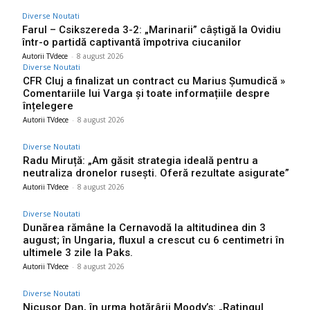
Diverse Noutati
Farul – Csikszereda 3-2: „Marinarii” câștigă la Ovidiu
într-o partidă captivantă împotriva ciucanilor
Autorii TVdece
-
8 august 2026
Diverse Noutati
CFR Cluj a finalizat un contract cu Marius Șumudică »
Comentariile lui Varga și toate informațiile despre
înțelegere
Autorii TVdece
-
8 august 2026
Diverse Noutati
Radu Miruță: „Am găsit strategia ideală pentru a
neutraliza dronelor rusești. Oferă rezultate asigurate”
Autorii TVdece
-
8 august 2026
Diverse Noutati
Dunărea rămâne la Cernavodă la altitudinea din 3
august; în Ungaria, fluxul a crescut cu 6 centimetri în
ultimele 3 zile la Paks.
Autorii TVdece
-
8 august 2026
Diverse Noutati
Nicușor Dan, în urma hotărârii Moody’s: „Ratingul