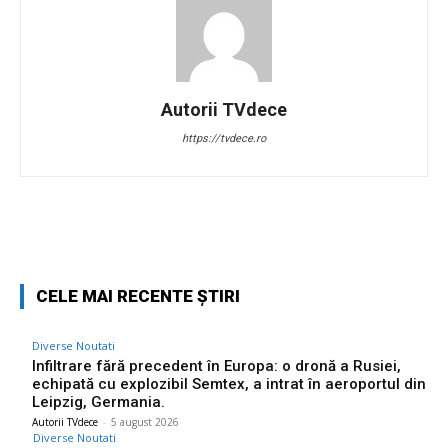
Autorii TVdece
https://tvdece.ro
Facebook
Twitter
Pinterest
W
CELE MAI RECENTE ȘTIRI
Diverse Noutati
Infiltrare fără precedent în Europa: o dronă a Rusiei,
echipată cu explozibil Semtex, a intrat în aeroportul din
Leipzig, Germania.
Autorii TVdece
-
5 august 2026
Diverse Noutati