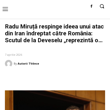
Radu Miruță respinge ideea unui atac
din Iran îndreptat către România:
Scutul de la Deveselu „reprezintă o…
DIVERSE NOUTATI
7 aprilie 2026
By
Autorii TVdece
Facebook
Twitter
Pinterest
W