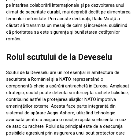
pe întărirea colaborării internaționale și pe dezvoltarea unui
climat de securitate durabil, mai degrabă decât pe alimentarea
temerilor nefondate. Prin aceste declarații, Radu Miruță a
căutat să transmită un mesaj de calm și încredere, subliniind
că prioritatea sa este siguranța și bunăstarea cetățenilor
români.
Rolul scutului de la Deveselu
Scutul de la Deveselu are un rol esențial în arhitectura de
securitate a României și a NATO, reprezentând o
componentă-cheie a apărării antirachetă în Europa. Amplasat
strategic, scutul poate detecta și intercepta rachete balistice,
contribuind astfel la protejarea aliaților NATO împotriva
amenințărilor externe. Acesta face parte integrantă din
sistemul de apărare Aegis Ashore, utilizând tehnologie
avansată pentru a asigura o reacție rapidă și eficientă în caz
de atac cu rachete. Rolul său principal este de a descuraja
posibilele agresiuni prin asigurarea unui scut protector care