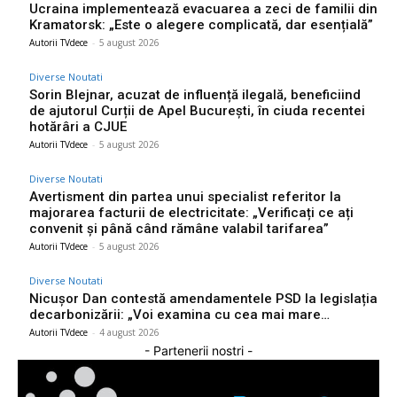
Ucraina implementează evacuarea a zeci de familii din
Kramatorsk: „Este o alegere complicată, dar esențială”
Autorii TVdece
-
5 august 2026
Diverse Noutati
Sorin Blejnar, acuzat de influență ilegală, beneficiind
de ajutorul Curții de Apel București, în ciuda recentei
hotărâri a CJUE
Autorii TVdece
-
5 august 2026
Diverse Noutati
Avertisment din partea unui specialist referitor la
majorarea facturii de electricitate: „Verificați ce ați
convenit și până când rămâne valabil tarifarea”
Autorii TVdece
-
5 august 2026
Diverse Noutati
Nicușor Dan contestă amendamentele PSD la legislația
decarbonizării: „Voi examina cu cea mai mare…
Autorii TVdece
-
4 august 2026
- Partenerii nostri -