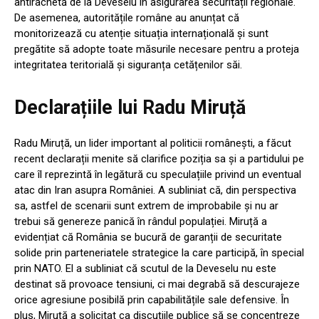
antirachetă de la Deveselu în asigurarea securității regionale.
De asemenea, autoritățile române au anunțat că
monitorizează cu atenție situația internațională și sunt
pregătite să adopte toate măsurile necesare pentru a proteja
integritatea teritorială și siguranța cetățenilor săi.
Declarațiile lui Radu Miruță
Radu Miruță, un lider important al politicii românești, a făcut
recent declarații menite să clarifice poziția sa și a partidului pe
care îl reprezintă în legătură cu speculațiile privind un eventual
atac din Iran asupra României. A subliniat că, din perspectiva
sa, astfel de scenarii sunt extrem de improbabile și nu ar
trebui să genereze panică în rândul populației. Miruță a
evidențiat că România se bucură de garanții de securitate
solide prin parteneriatele strategice la care participă, în special
prin NATO. El a subliniat că scutul de la Deveselu nu este
destinat să provoace tensiuni, ci mai degrabă să descurajeze
orice agresiune posibilă prin capabilitățile sale defensive. În
plus, Miruță a solicitat ca discuțiile publice să se concentreze