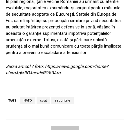
În plan regional, țările vecine României au urmărit cu atenție
evoluțiile, majoritatea exprimându-și sprijinul pentru măsurile
de securitate adoptate de București. Statele din Europa de
Est, care împărtășesc preocupări similare privind securitatea,
au salutat întărirea prezenței defensive în zonă, văzând în
aceasta o garanție suplimentară împotriva potențialelor
amenințări externe. Totuși, există și părți care solicită
prudență și o mai bună comunicare cu toate părțile implicate
pentru a preveni o escaladare a tensiunilor.
Sursa articol / foto: https://news.google.com/home?
hl=ro&gl=RO&ceid=RO%3Aro
TAGS
NATO
scut
securitate