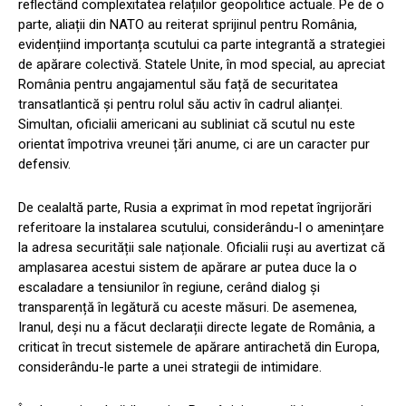
reflectând complexitatea relațiilor geopolitice actuale. Pe de o
parte, aliații din NATO au reiterat sprijinul pentru România,
evidențiind importanța scutului ca parte integrantă a strategiei
de apărare colectivă. Statele Unite, în mod special, au apreciat
România pentru angajamentul său față de securitatea
transatlantică și pentru rolul său activ în cadrul alianței.
Simultan, oficialii americani au subliniat că scutul nu este
orientat împotriva vreunei țări anume, ci are un caracter pur
defensiv.
De cealaltă parte, Rusia a exprimat în mod repetat îngrijorări
referitoare la instalarea scutului, considerându-l o amenințare
la adresa securității sale naționale. Oficialii ruși au avertizat că
amplasarea acestui sistem de apărare ar putea duce la o
escaladare a tensiunilor în regiune, cerând dialog și
transparență în legătură cu aceste măsuri. De asemenea,
Iranul, deși nu a făcut declarații directe legate de România, a
criticat în trecut sistemele de apărare antirachetă din Europa,
considerându-le parte a unei strategii de intimidare.