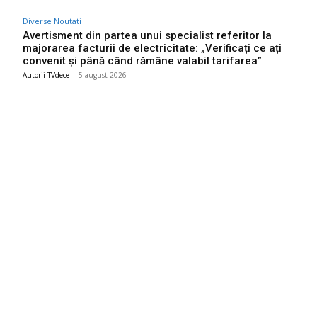
Diverse Noutati
Avertisment din partea unui specialist referitor la
majorarea facturii de electricitate: „Verificați ce ați
convenit și până când rămâne valabil tarifarea”
Autorii TVdece
-
5 august 2026
Bun venit TVdece.ro
TVdece.ro un site de știri / blog de noutăți, dedicat diseminării de
informații și actualități. Acesta oferă articole, reportaje și analize
pe teme diverse, de la evenimente curente la subiecte specifice
de interes. Este un spațiu digital pentru informare și educație.
Contactati-ne oricand la adresa: contact@tvdece.ro
Contact www.tvdece.ro
Politică de confidențialitate
Politica de cookies (GDPR)