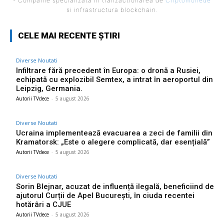
- Companie specializata in tranzactionarea de
Criptomonede
si infrastructura blockchain.
CELE MAI RECENTE ȘTIRI
Diverse Noutati
Infiltrare fără precedent în Europa: o dronă a Rusiei,
echipată cu explozibil Semtex, a intrat în aeroportul din
Leipzig, Germania.
Autorii TVdece
-
5 august 2026
Diverse Noutati
Ucraina implementează evacuarea a zeci de familii din
Kramatorsk: „Este o alegere complicată, dar esențială”
Autorii TVdece
-
5 august 2026
Diverse Noutati
Sorin Blejnar, acuzat de influență ilegală, beneficiind de
ajutorul Curții de Apel București, în ciuda recentei
hotărâri a CJUE
Autorii TVdece
-
5 august 2026