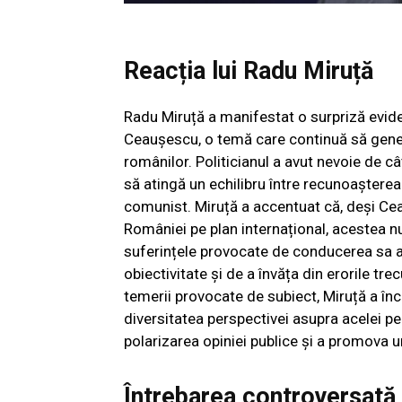
Reacția lui Radu Miruță
Radu Miruță a manifestat o surpriză eviden
Ceaușescu, o temă care continuă să gener
românilor. Politicianul a avut nevoie de 
să atingă un echilibru între recunoașterea 
comunist. Miruță a accentuat că, deși Cea
României pe plan internațional, acestea nu
suferințele provocate de conducerea sa aut
obiectivitate și de a învăța din erorile tre
temerii provocate de subiect, Miruță a î
diversitatea perspectivei asupra acelei p
polarizarea opiniei publice și a promova u
Întrebarea controversată