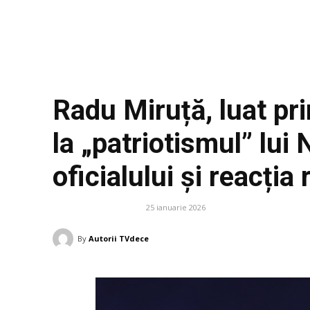
Radu Miruță, luat pri
la „patriotismul” lu
oficialului și reacția 
25 ianuarie 2026
DIVERSE NOUTATI
By
Autorii TVdece