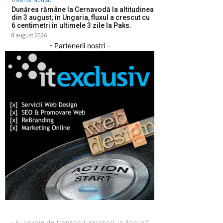
Dunărea rămâne la Cernavodă la altitudinea
din 3 august; în Ungaria, fluxul a crescut cu
6 centimetri în ultimele 3 zile la Paks.
8 august 2026
- Partenerii nostri -
- Ai nevoie de transport aeroport in Anglia?