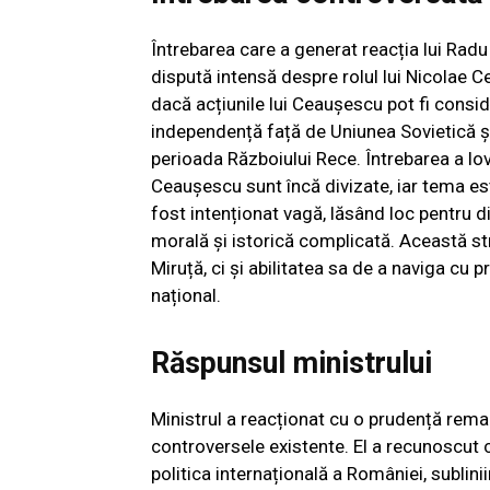
Întrebarea care a generat reacția lui Radu
dispută intensă despre rolul lui Nicolae C
dacă acțiunile lui Ceaușescu pot fi consid
independență față de Uniunea Sovietică și
perioada Războiului Rece. Întrebarea a lov
Ceaușescu sunt încă divizate, iar tema es
fost intenționat vagă, lăsând loc pentru di
morală și istorică complicată. Această st
Miruță, ci și abilitatea sa de a naviga cu 
național.
Răspunsul ministrului
Ministrul a reacționat cu o prudență remar
controversele existente. El a recunoscut 
politica internațională a României, sublini