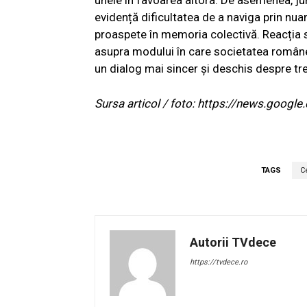
evidență dificultatea de a naviga prin nua
proaspete în memoria colectivă. Reacția s
asupra modului în care societatea român
un dialog mai sincer și deschis despre t
Sursa articol / foto: https://news.go
TAGS
C
Autorii TVdece
https://tvdece.ro