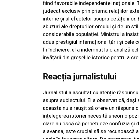
fiind favorabile independenței naționale. T
judecat exclusiv prin prisma relațiilor exte
interne și al efectelor asupra cetățenilor
abuzuri ale drepturilor omului și de un st
considerabile populației. Ministrul a insis
adus prestigiul internațional țării și cele
În încheiere, el a îndemnat la o analiză ech
învățării din greșelile istorice pentru a cre
Reacția jurnalistului
Jurnalistul a ascultat cu atenție răspunsul
asupra subiectului. El a observat că, deși
aceasta nu a reușit să ofere un răspuns con
înțelegerea istoriei necesită uneori o pozi
clare nu riscă să perpetueze confuzia și d
a avansa, este crucial să se recunoască at
unele în favoarea altora. De asemenea, ju