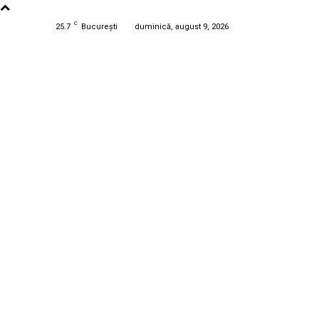
C
25.7
București
duminică, august 9, 2026