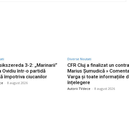
Twitter
Pinterest
WhatsApp
ati
Diverse Noutati
sikszereda 3-2: „Marinarii”
CFR Cluj a finalizat un contr
a Ovidiu într-o partidă
Marius Șumudică » Comentari
ă împotriva ciucanilor
Varga și toate informațiile 
înțelegere
ce
-
8 august 2026
Autorii TVdece
-
8 august 2026
le postari
Stiri populare
ă agresată cu topoarele
Grindeanu transmite un me