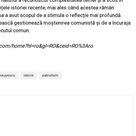
nțele istoriei recente, mai ales când acestea rămân
a a avut scopul de a stimula o reflecție mai profundă
ească gestionează moștenirea comunistă și de a încuraja
recutul comun.
ogle.com/home?hl=ro&gl=RO&ceid=RO%3Aro
eaușescu
istorie
patriotism