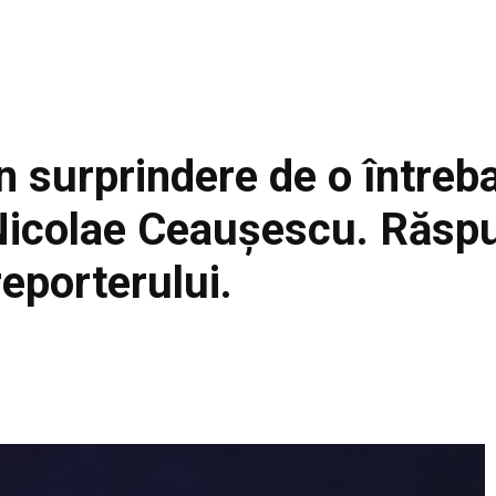
n surprindere de o întreba
i Nicolae Ceaușescu. Răsp
reporterului.
Facebook
Acțiune