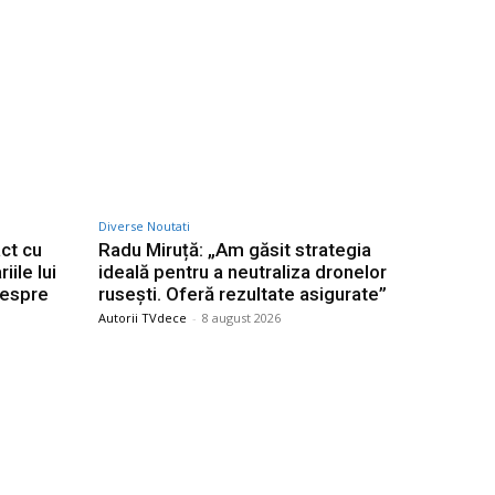
Diverse Noutati
act cu
Radu Miruță: „Am găsit strategia
ile lui
ideală pentru a neutraliza dronelor
despre
rusești. Oferă rezultate asigurate”
Autorii TVdece
-
8 august 2026
Categorii
saj după
Afaceri si Industrii