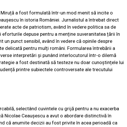
 Miruță a fost formulată într-un mod menit să incite o
eaușescu în istoria României. Jurnalistul a întrebat direct
erate acte de patriotism, având în vedere politica sa de
 eforturile depuse pentru a menține suveranitatea țării în
it un punct sensibil, având în vedere că opinile despre
te delicată pentru mulți români. Formularea întrebării a
verse interpretări și punând interlocutorul într-o dilemă
rategie a fost destinată să testeze nu doar cunoștințele lui
prudență printre subiectele controversate ale trecutului
cabilă, selectând cuvintele cu grijă pentru a nu exacerba
că Nicolae Ceaușescu a avut o abordare distinctivă în
ind că anumite decizii au fost privite în acea perioadă ca