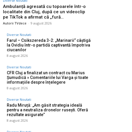
Diverse Noutati
Ambulanță agresată cu topoarele într-o
localitate din Cluj, după ce un videoclip
pe TikTok a afirmat că „fură…
Autorii TVdece
-
9 august 2026
Diverse Noutati
Farul – Csikszereda 3-2: „Marinarii” câștigă
la Ovidiu într-o partidă captivantă împotriva
ciucanilor
8 august 2026
Diverse Noutati
CFR Cluj a finalizat un contract cu Marius
Șumudică » Comentariile lui Varga și toate
informațiile despre înțelegere
8 august 2026
Diverse Noutati
Radu Miruță: „Am găsit strategia ideală
pentru a neutraliza dronelor rusești. Oferă
rezultate asigurate”
8 august 2026
Diverse Noutati