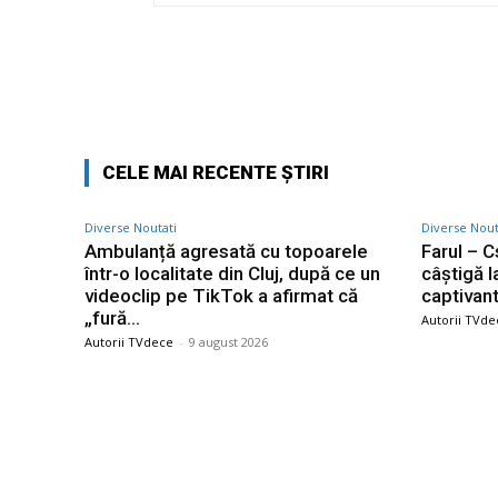
Facebook
Acțiune
CELE MAI RECENTE ȘTIRI
Diverse Noutati
Diverse Nout
Ambulanță agresată cu topoarele
Farul – C
într-o localitate din Cluj, după ce un
câștigă l
videoclip pe TikTok a afirmat că
captivant
„fură…
Autorii TVde
Autorii TVdece
-
9 august 2026
Bun venit TVdece.ro
Ultime
Ambulanț
TVdece.ro un site de știri / blog de noutăți,