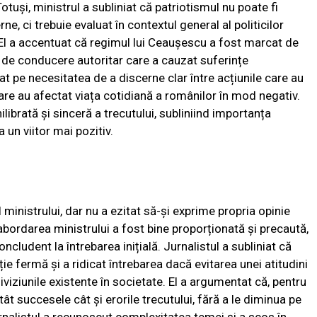
otuși, ministrul a subliniat că patriotismul nu poate fi
rne, ci trebuie evaluat în contextul general al politicilor
. El a accentuat că regimul lui Ceaușescu a fost marcat de
il de conducere autoritar care a cauzat suferințe
tat pe necesitatea de a discerne clar între acțiunile care au
 care au afectat viața cotidiană a românilor în mod negativ.
ilibrată și sinceră a trecutului, subliniind importanța
a un viitor mai pozitiv.
 ministrului, dar nu a ezitat să-și exprime propria opinie
 abordarea ministrului a fost bine proporționată și precaută,
cludent la întrebarea inițială. Jurnalistul a subliniat că
ție fermă și a ridicat întrebarea dacă evitarea unei atitudini
iviziunile existente în societate. El a argumentat că, pentru
ât succesele cât și erorile trecutului, fără a le diminua pe
rnalistul a recunoscut complexitatea temei și a scos în