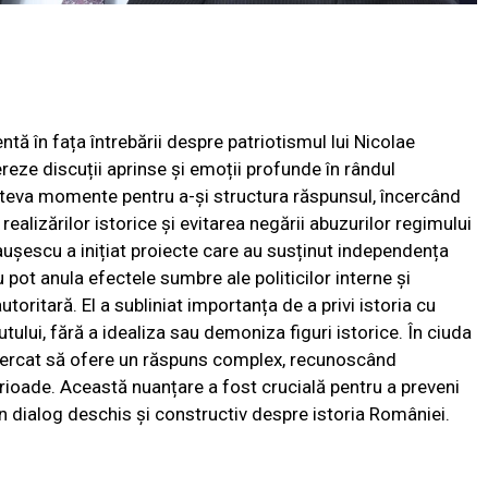
tă în fața întrebării despre patriotismul lui Nicolae
eze discuții aprinse și emoții profunde în rândul
câteva momente pentru a-și structura răspunsul, încercând
realizărilor istorice și evitarea negării abuzurilor regimului
ușescu a inițiat proiecte care au susținut independența
 pot anula efectele sumbre ale politicilor interne și
oritară. El a subliniat importanța de a privi istoria cu
cutului, fără a idealiza sau demoniza figuri istorice. În ciuda
ncercat să ofere un răspuns complex, recunoscând
erioade. Această nuanțare a fost crucială pentru a preveni
n dialog deschis și constructiv despre istoria României.