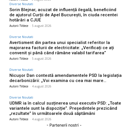
Diverse Noutati
Sorin Blejnar, acuzat de influență ilegală, beneficiind
de ajutorul Curții de Apel București, în ciuda recentei
hotărâri a CJUE
Autorii TVdece
-
5 august 2026
Diverse Noutati
Avertisment din partea unui specialist referitor la
majorarea facturii de electricitate: „Verificați ce ați
convenit și până când rămâne valabil tarifarea”
Autorii TVdece
-
5 august 2026
Diverse Noutati
Nicușor Dan contestă amendamentele PSD la legislația
decarbonizării: „Voi examina cu cea mai mare…
Autorii TVdece
-
4 august 2026
Diverse Noutati
UDMR ia în calcul susținerea unui executiv PSD: „Toate
variantele sunt la dispoziție”. Președintele prezicând
„rezultate” în următoarele două săptămâni
Autorii TVdece
-
4 august 2026
- Partenerii nostri -