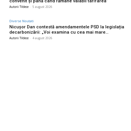
convenit și până când rămâne valabil tarifarea”
Autorii TVdece
-
5 august 2026
Diverse Noutati
Nicușor Dan contestă amendamentele PSD la legislația
decarbonizării: „Voi examina cu cea mai mare…
Autorii TVdece
-
4 august 2026
Bun venit TVdece.ro
TVdece.ro un site de știri / blog de noutăți, dedicat diseminării de
informații și actualități. Acesta oferă articole, reportaje și analize
pe teme diverse, de la evenimente curente la subiecte specifice
de interes. Este un spațiu digital pentru informare și educație.
Contactati-ne oricand la adresa: contact@tvdece.ro
Contact www.tvdece.ro
Politică de confidențialitate
Politica de cookies (GDPR)