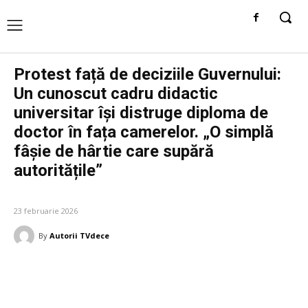
Protest față de deciziile Guvernului:
Un cunoscut cadru didactic
universitar își distruge diploma de
doctor în fața camerelor. „O simplă
fâșie de hârtie care supără
autoritățile”
DIVERSE NOUTATI
23 februarie 2026
By
Autorii TVdece
Facebook
Twitter
Pinterest
W