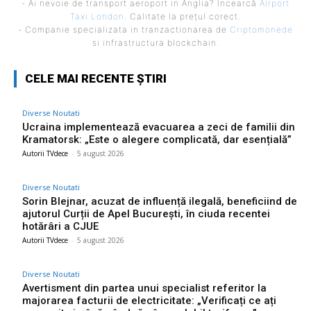
- Ai nevoie de transport aeroport in Anglia? Încearcă
Airport
Taxi London
. Calitate la prețul corect.
- Companie specializata in tranzactionarea de
Criptomonede
si infrastructura blockchain.
CELE MAI RECENTE ȘTIRI
Diverse Noutati
Ucraina implementează evacuarea a zeci de familii din
Kramatorsk: „Este o alegere complicată, dar esențială”
Autorii TVdece
-
5 august 2026
Diverse Noutati
Sorin Blejnar, acuzat de influență ilegală, beneficiind de
ajutorul Curții de Apel București, în ciuda recentei
hotărâri a CJUE
Autorii TVdece
-
5 august 2026
Diverse Noutati
Avertisment din partea unui specialist referitor la
majorarea facturii de electricitate: „Verificați ce ați