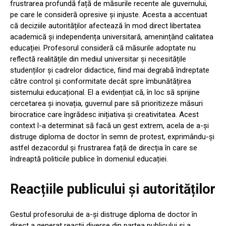
frustrarea profundă față de măsurile recente ale guvernului,
pe care le consideră opresive și injuste. Acesta a accentuat
că deciziile autorităților afectează în mod direct libertatea
academică și independența universitară, amenințând calitatea
educației. Profesorul consideră că măsurile adoptate nu
reflectă realitățile din mediul universitar și necesitățile
studenților și cadrelor didactice, fiind mai degrabă îndreptate
către control și conformitate decât spre îmbunătățirea
sistemului educațional. El a evidențiat că, în loc să sprijine
cercetarea și inovația, guvernul pare să prioritizeze măsuri
birocratice care îngrădesc inițiativa și creativitatea. Acest
context l-a determinat să facă un gest extrem, acela de a-și
distruge diploma de doctor în semn de protest, exprimându-și
astfel dezacordul și frustrarea față de direcția în care se
îndreaptă politicile publice în domeniul educației.
Reacțiile publicului și autorităților
Gestul profesorului de a-și distruge diploma de doctor în
direct a generat reacții diverse din partea publicului și a