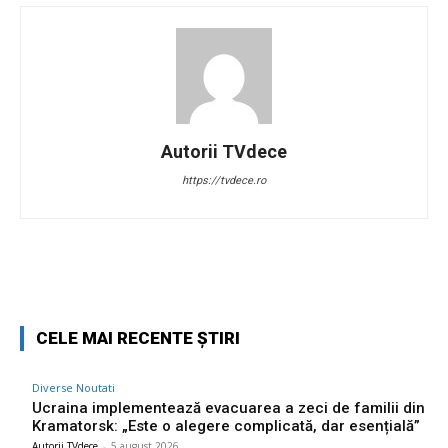
Autorii TVdece
https://tvdece.ro
Facebook
Twitter
Pinterest
W
CELE MAI RECENTE ȘTIRI
Diverse Noutati
Ucraina implementează evacuarea a zeci de familii din
Kramatorsk: „Este o alegere complicată, dar esențială”
Autorii TVdece
-
5 august 2026