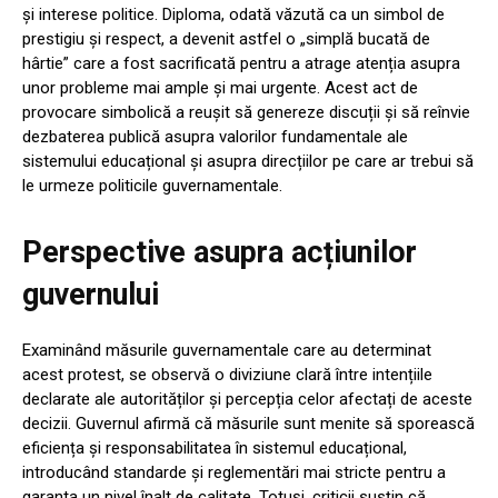
și interese politice. Diploma, odată văzută ca un simbol de
prestigiu și respect, a devenit astfel o „simplă bucată de
hârtie” care a fost sacrificată pentru a atrage atenția asupra
unor probleme mai ample și mai urgente. Acest act de
provocare simbolică a reușit să genereze discuții și să reînvie
dezbaterea publică asupra valorilor fundamentale ale
sistemului educațional și asupra direcțiilor pe care ar trebui să
le urmeze politicile guvernamentale.
Perspective asupra acțiunilor
guvernului
Examinând măsurile guvernamentale care au determinat
acest protest, se observă o diviziune clară între intențiile
declarate ale autorităților și percepția celor afectați de aceste
decizii. Guvernul afirmă că măsurile sunt menite să sporească
eficiența și responsabilitatea în sistemul educațional,
introducând standarde și reglementări mai stricte pentru a
garanta un nivel înalt de calitate. Totuși, criticii susțin că