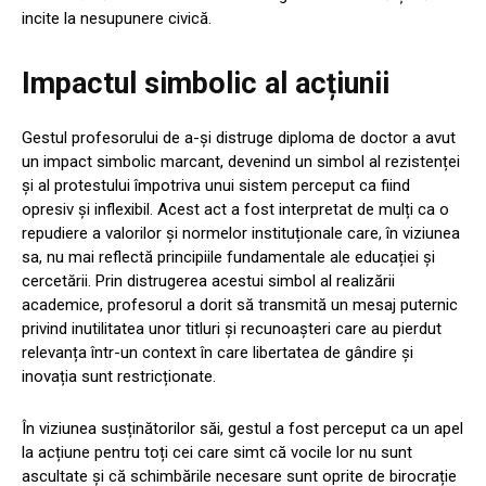
incite la nesupunere civică.
Impactul simbolic al acțiunii
Gestul profesorului de a-și distruge diploma de doctor a avut
un impact simbolic marcant, devenind un simbol al rezistenței
și al protestului împotriva unui sistem perceput ca fiind
opresiv și inflexibil. Acest act a fost interpretat de mulți ca o
repudiere a valorilor și normelor instituționale care, în viziunea
sa, nu mai reflectă principiile fundamentale ale educației și
cercetării. Prin distrugerea acestui simbol al realizării
academice, profesorul a dorit să transmită un mesaj puternic
privind inutilitatea unor titluri și recunoașteri care au pierdut
relevanța într-un context în care libertatea de gândire și
inovația sunt restricționate.
În viziunea susținătorilor săi, gestul a fost perceput ca un apel
la acțiune pentru toți cei care simt că vocile lor nu sunt
ascultate și că schimbările necesare sunt oprite de birocrație