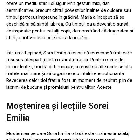
ofere un mediu stabil și sigur. Prin gesturi mici, dar
semnificative, precum cititul poveștilor înainte de culcare sau
timpul petrecut împreună în grădină, Maria a început să se
deschidă și să simtă iubirea. Cu timpul, ea a devenit o sursă
de inspirație pentru ceilalți copii, demonstrând că dragostea și
atenția pot vindeca cele mai adânci răni.
Într-un alt episod, Sora Emilia a reușit să reunească frați care
fuseseră despărțiți de la o vârstă fragilă. Printr-o serie de
coincidențe și multă determinare, a reușit să afle unde se afla
fratele mai mare și să organizeze o întâlnire emoționantă.
Revederea celor doi frați a fost un moment de neuitat, plin de
lacrimi de bucurie și promisiuni pentru viitor. Aceste
Moștenirea și lecțiile Sorei
Emilia
Moștenirea pe care Sora Emilia o lasă este una inestimabilă,