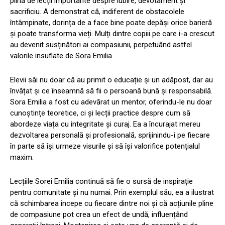
plină de lecții importante despre iubire, devotament și
sacrificiu. A demonstrat că, indiferent de obstacolele
întâmpinate, dorința de a face bine poate depăși orice barieră
și poate transforma vieți. Mulți dintre copiii pe care i-a crescut
au devenit susținători ai compasiunii, perpetuând astfel
valorile insuflate de Sora Emilia.
Elevii săi nu doar că au primit o educație și un adăpost, dar au
învățat și ce înseamnă să fii o persoană bună și responsabilă.
Sora Emilia a fost cu adevărat un mentor, oferindu-le nu doar
cunoștințe teoretice, ci și lecții practice despre cum să
abordeze viața cu integritate și curaj. Ea a încurajat mereu
dezvoltarea personală și profesională, sprijinindu-i pe fiecare
în parte să își urmeze visurile și să își valorifice potențialul
maxim.
Lecțiile Sorei Emilia continuă să fie o sursă de inspirație
pentru comunitate și nu numai. Prin exemplul său, ea a ilustrat
că schimbarea începe cu fiecare dintre noi și că acțiunile pline
de compasiune pot crea un efect de undă, influențând