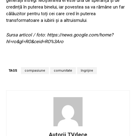
generații întregi. Moștenirea ei este una de speranță și de
credință în puterea binelui, iar povestea sa va rămâne un far
călăuzitor pentru toți cei care cred în puterea
transformatoare a iubirii și a altruismului.
Sursa articol / foto: https://news.google.com/home?
hl=ro&gl=RO&ceid=RO%3Aro
TAGS
compasiune
comunitate
îngrijire
Autorii TVdece