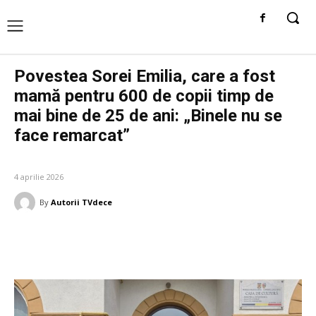
Povestea Sorei Emilia, care a fost
mamă pentru 600 de copii timp de
mai bine de 25 de ani: „Binele nu se
face remarcat”
DIVERSE NOUTATI
4 aprilie 2026
By
Autorii TVdece
Facebook
Twitter
Pinterest
W