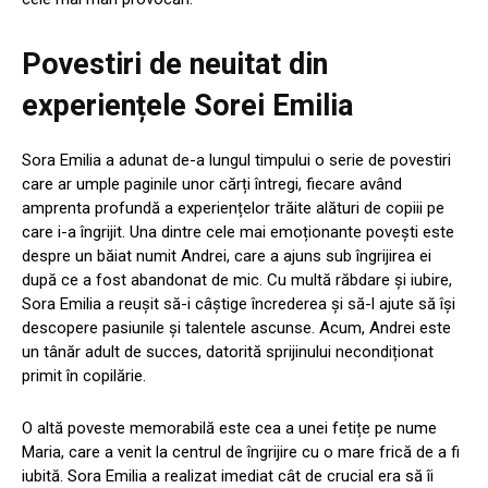
Povestiri de neuitat din
experiențele Sorei Emilia
Sora Emilia a adunat de-a lungul timpului o serie de povestiri
care ar umple paginile unor cărți întregi, fiecare având
amprenta profundă a experiențelor trăite alături de copiii pe
care i-a îngrijit. Una dintre cele mai emoționante povești este
despre un băiat numit Andrei, care a ajuns sub îngrijirea ei
după ce a fost abandonat de mic. Cu multă răbdare și iubire,
Sora Emilia a reușit să-i câștige încrederea și să-l ajute să își
descopere pasiunile și talentele ascunse. Acum, Andrei este
un tânăr adult de succes, datorită sprijinului necondiționat
primit în copilărie.
O altă poveste memorabilă este cea a unei fetițe pe nume
Maria, care a venit la centrul de îngrijire cu o mare frică de a fi
iubită. Sora Emilia a realizat imediat cât de crucial era să îi