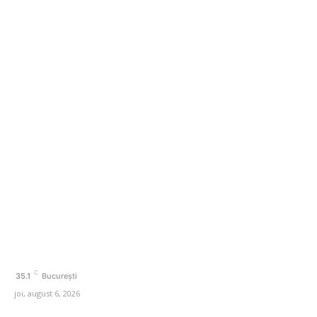
Reacția PNL la hotărârea Tribunalului București de a
suspenda organizarea Congresului…
Categorii
Afaceri si Industrii
Agricultura
Arta si istorie
Auto
Beauty
Cultura si Entertainment
C
35.1
București
joi, august 6, 2026