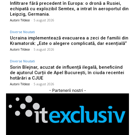
Infiltrare fără precedent în Europa: o dronă a Rusiei,
echipată cu explozibil Semtex, a intrat în aeroportul din
Leipzig, Germania.
Autorii TVdece
-
5 august 2026
Diverse Noutati
Ucraina implementează evacuarea a zeci de familii din
Kramatorsk: „Este o alegere complicată, dar esențială”
Autorii TVdece
-
5 august 2026
Diverse Noutati
Sorin Blejnar, acuzat de influență ilegală, beneficiind
de ajutorul Curții de Apel București, în ciuda recentei
hotărâri a CJUE
Autorii TVdece
-
5 august 2026
- Partenerii nostri -