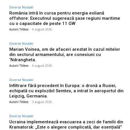
Diverse Noutati
România intră în cursa pentru energia eoliană
offshore: Executivul sugerează șase regiuni maritime
cu o capacitate de peste 11 GW
Autorii TVdece
-
6 august 2026
Diverse Noutati
Marian Voinea, om de afaceri arestat în cazul mitelor
din sectorul armamentului, are conexiuni cu
‘Ndrangheta.
Autorii TVdece
-
6 august 2026
Diverse Noutati
Infiltrare fără precedent în Europa: o dronă a Rusiei,
echipată cu explozibil Semtex, a intrat în aeroportul din
Leipzig, Germania.
Autorii TVdece
-
5 august 2026
Diverse Noutati
Ucraina implementează evacuarea a zeci de familii din
Kramatorsk: „Este o alegere complicată, dar esențială”