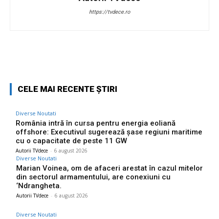
https://tvdece.ro
Facebook
Twitter
Pinterest
W
CELE MAI RECENTE ȘTIRI
Diverse Noutati
România intră în cursa pentru energia eoliană
offshore: Executivul sugerează șase regiuni maritime
cu o capacitate de peste 11 GW
Autorii TVdece
-
6 august 2026
Diverse Noutati
Marian Voinea, om de afaceri arestat în cazul mitelor
din sectorul armamentului, are conexiuni cu
‘Ndrangheta.
Autorii TVdece
-
6 august 2026
Diverse Noutati