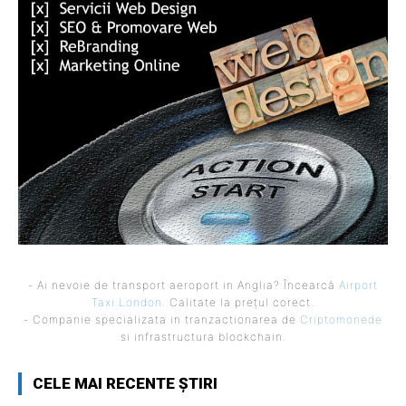
- Ai nevoie de transport aeroport in Anglia? Încearcă
Airport
Taxi London
. Calitate la prețul corect.
- Companie specializata in tranzactionarea de
Criptomonede
si infrastructura blockchain.
CELE MAI RECENTE ȘTIRI