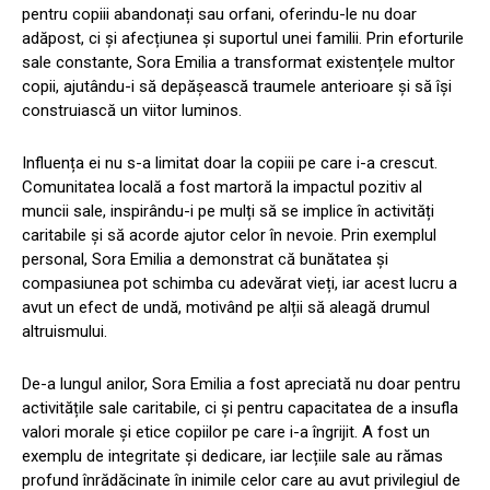
pentru copiii abandonați sau orfani, oferindu-le nu doar
adăpost, ci și afecțiunea și suportul unei familii. Prin eforturile
sale constante, Sora Emilia a transformat existențele multor
copii, ajutându-i să depășească traumele anterioare și să își
construiască un viitor luminos.
Influența ei nu s-a limitat doar la copiii pe care i-a crescut.
Comunitatea locală a fost martoră la impactul pozitiv al
muncii sale, inspirându-i pe mulți să se implice în activități
caritabile și să acorde ajutor celor în nevoie. Prin exemplul
personal, Sora Emilia a demonstrat că bunătatea și
compasiunea pot schimba cu adevărat vieți, iar acest lucru a
avut un efect de undă, motivând pe alții să aleagă drumul
altruismului.
De-a lungul anilor, Sora Emilia a fost apreciată nu doar pentru
activitățile sale caritabile, ci și pentru capacitatea de a insufla
valori morale și etice copiilor pe care i-a îngrijit. A fost un
exemplu de integritate și dedicare, iar lecțiile sale au rămas
profund înrădăcinate în inimile celor care au avut privilegiul de