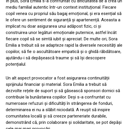
În plus, Sora Emilia s-a confruntat cu dificultatea de a crea un
mediu familial autentic într-un context instituțional. Fiecare
copil venea cu propriul său bagaj emoțional, și era esențial să
le ofere un sentiment de siguranță și apartenență. Aceasta a
implicat nu doar asigurarea unui adăpost fizic, ci și
construirea unor legături emoționale puternice, astfel încât
fiecare copil să se simtă iubit și apreciat. De multe ori, Sora
Emilia a trebuit să se adapteze rapid la diversele necesități ale
copiilor, să fie o ascultătoare empatică și o ghidă răbdătoare,
ajutându-i să depășească traume și să își descopere
potențialul.
Un alt aspect provocator a fost asigurarea continuității
sprijinului financiar și material. Sora Emilia a trebuit să
dezvolte rețele de suport și să găsească sponsori dornici să
contribuie la bunăstarea copiilor. Deși s-a confruntat cu
numeroase refuzuri și dificultăți în strângerea de fonduri,
determinarea ei nu a slăbit niciodată. A reușit să inspire
comunitatea locală și să creeze parteneriate durabile,
demonstrând că, prin colaborare și solidaritate, se pot depăși
cele mai mari provocări.