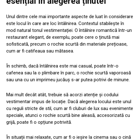
esențial în alegerea ținutei
Unul dintre cele mai importante aspecte de luat în considerare
este locul în care are loc întâlnirea. Contextul stabilește în
mod natural tonul vestimentației. O întâlnire romantică într-un
restaurant elegant, de exemplu, poate cere o ținută mai
sofisticată, precum o rochie scurtă din materiale prețioase,
cum ar fi catifeaua sau mătasea.
În schimb, dacă întâlnirea este mai casual, poate într-o
cafenea sau la o plimbare în parc, o rochie scurtă vaporoasă
sau una cu un imprimeu jucăuș s-ar putea potrivi de minune.
Mai mult decât atât, trebuie să acorzi atenție și codului
vestimentar impus de locație. Dacă alegerea locului este unul
cu reguli stricte de stil, cum ar fi cluburi de lux sau evenimente
speciale, atunci o rochie scurtă bine aleasă, accesorizată cu
grijă, poate fi o opțiune potrivită.
În situații mai relaxate, cum ar fi o ieșire la cinema sau o cină