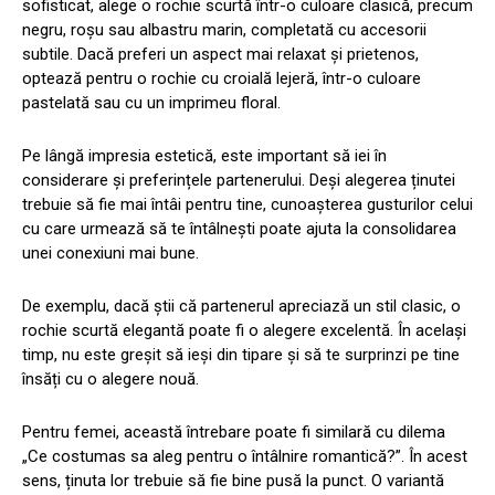
sofisticat, alege o rochie scurtă într-o culoare clasică, precum
negru, roșu sau albastru marin, completată cu accesorii
subtile. Dacă preferi un aspect mai relaxat și prietenos,
optează pentru o rochie cu croială lejeră, într-o culoare
pastelată sau cu un imprimeu floral.
Pe lângă impresia estetică, este important să iei în
considerare și preferințele partenerului. Deși alegerea ținutei
trebuie să fie mai întâi pentru tine, cunoașterea gusturilor celui
cu care urmează să te întâlnești poate ajuta la consolidarea
unei conexiuni mai bune.
De exemplu, dacă știi că partenerul apreciază un stil clasic, o
rochie scurtă elegantă poate fi o alegere excelentă. În același
timp, nu este greșit să ieși din tipare și să te surprinzi pe tine
însăți cu o alegere nouă.
Pentru femei, această întrebare poate fi similară cu dilema
„Ce costumas sa aleg pentru o întâlnire romantică?”. În acest
sens, ținuta lor trebuie să fie bine pusă la punct. O variantă