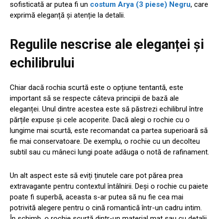
sofisticată ar putea fi un
costum Arya (3 piese) Negru
, care
exprimă eleganță și atenție la detalii.
Regulile nescrise ale eleganței și
echilibrului
Chiar dacă rochia scurtă este o opțiune tentantă, este
important să se respecte câteva principii de bază ale
eleganței. Unul dintre acestea este să păstrezi echilibrul între
părțile expuse și cele acoperite. Dacă alegi o rochie cu o
lungime mai scurtă, este recomandat ca partea superioară să
fie mai conservatoare. De exemplu, o rochie cu un decolteu
subtil sau cu mâneci lungi poate adăuga o notă de rafinament.
Un alt aspect este să eviți ținutele care pot părea prea
extravagante pentru contextul întâlnirii. Deși o rochie cu paiete
poate fi superbă, aceasta s-ar putea să nu fie cea mai
potrivită alegere pentru o cină romantică într-un cadru intim.
În schimb, o rochie scurtă dintr-un material mat sau cu detalii