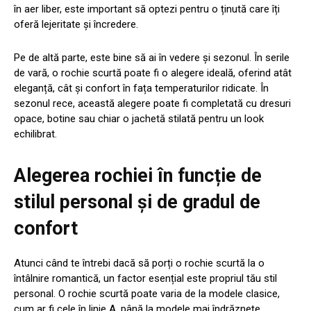
în aer liber, este important să optezi pentru o ținută care îți
oferă lejeritate și încredere.
Pe de altă parte, este bine să ai în vedere și sezonul. În serile
de vară, o rochie scurtă poate fi o alegere ideală, oferind atât
eleganță, cât și confort în fața temperaturilor ridicate. În
sezonul rece, această alegere poate fi completată cu dresuri
opace, botine sau chiar o jachetă stilată pentru un look
echilibrat.
Alegerea rochiei în funcție de
stilul personal și de gradul de
confort
Atunci când te întrebi dacă să porți o rochie scurtă la o
întâlnire romantică, un factor esențial este propriul tău stil
personal. O rochie scurtă poate varia de la modele clasice,
cum ar fi cele în linie A, până la modele mai îndrăznețe,