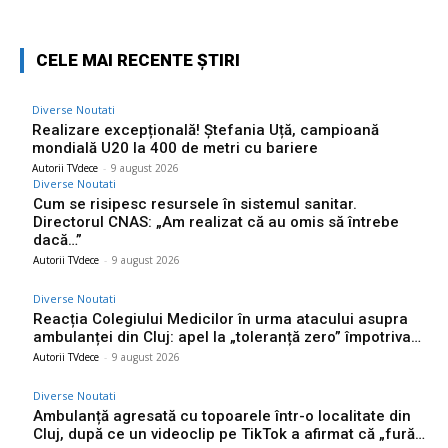
CELE MAI RECENTE ȘTIRI
Diverse Noutati
Realizare excepțională! Ștefania Uță, campioană
mondială U20 la 400 de metri cu bariere
Autorii TVdece
-
9 august 2026
Diverse Noutati
Cum se risipesc resursele în sistemul sanitar.
Directorul CNAS: „Am realizat că au omis să întrebe
dacă…”
Autorii TVdece
-
9 august 2026
Diverse Noutati
Reacția Colegiului Medicilor în urma atacului asupra
ambulanței din Cluj: apel la „toleranță zero” împotriva…
Autorii TVdece
-
9 august 2026
Diverse Noutati
Ambulanță agresată cu topoarele într-o localitate din
Cluj, după ce un videoclip pe TikTok a afirmat că „fură…