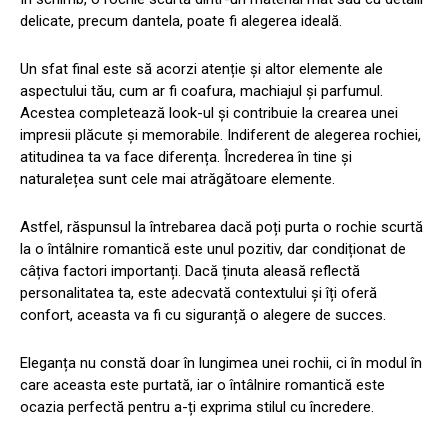
delicate, precum dantela, poate fi alegerea ideală.
Un sfat final este să acorzi atenție și altor elemente ale
aspectului tău, cum ar fi coafura, machiajul și parfumul.
Acestea completează look-ul și contribuie la crearea unei
impresii plăcute și memorabile. Indiferent de alegerea rochiei,
atitudinea ta va face diferența. Încrederea în tine și
naturalețea sunt cele mai atrăgătoare elemente.
Astfel, răspunsul la întrebarea dacă poți purta o rochie scurtă
la o întâlnire romantică este unul pozitiv, dar condiționat de
câțiva factori importanți. Dacă ținuta aleasă reflectă
personalitatea ta, este adecvată contextului și îți oferă
confort, aceasta va fi cu siguranță o alegere de succes.
Eleganța nu constă doar în lungimea unei rochii, ci în modul în
care aceasta este purtată, iar o întâlnire romantică este
ocazia perfectă pentru a-ți exprima stilul cu încredere.