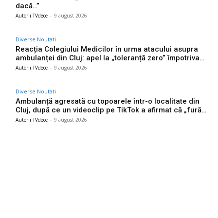
dacă…”
Autorii TVdece
-
9 august 2026
Diverse Noutati
Reacția Colegiului Medicilor în urma atacului asupra
ambulanței din Cluj: apel la „toleranță zero” împotriva…
Autorii TVdece
-
9 august 2026
Diverse Noutati
Ambulanță agresată cu topoarele într-o localitate din
Cluj, după ce un videoclip pe TikTok a afirmat că „fură…
Autorii TVdece
-
9 august 2026
Bun venit TVdece.ro
TVdece.ro un site de știri / blog de noutăți, dedicat diseminării de
informații și actualități. Acesta oferă articole, reportaje și analize
pe teme diverse, de la evenimente curente la subiecte specifice
de interes. Este un spațiu digital pentru informare și educație.
Contactati-ne oricand la adresa: contact@tvdece.ro