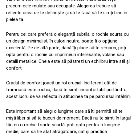
precum cele mulate sau decupate. Alegerea trebuie să
reflecte ceea ce te definește și să te facă să te simți bine în
pielea ta.
Pentru cei care preferă o eleganță subtilă, o rochie scurtă cu
un design minimalist, în culori neutre, poate fi o opțiune
excelentă. Pe de altă parte, dacă îți place să te remarci, poți
opta pentru o rochie cu imprimeuri interesante, volane sau
detalii metalice. Cheia este să păstrezi un echilibru între stil și
confort.
Gradul de confort joacă un rol crucial. Indiferent cât de
frumoasă este rochia, dacă te simți inconfortabil purtând-o,
acest lucru se va reflecta în atitudinea ta pe parcursul întâlnirii.
Este important să alegi o lungime care să îți permită să te
miști liber și să te bucuri de moment. Dacă nu te simți în largul
tău cu o rochie foarte scurtă, poți opta pentru o lungime
medie, care să fie atât atrăgătoare, cât și practică.