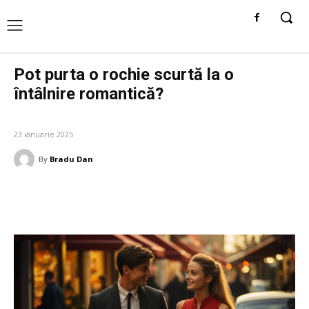
Pot purta o rochie scurtă la o
întâlnire romantică?
FASHION
23 ianuarie 2025
By
Bradu Dan
Facebook
Twitter
Pinterest
W