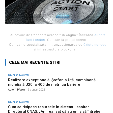
- Ai nevoie de transport aeroport in Anglia? Încearcă
Airport
Taxi London
. Calitate la prețul corect.
- Companie specializata in tranzactionarea de
Criptomonede
si infrastructura blockchain.
CELE MAI RECENTE ȘTIRI
Diverse Noutati
Realizare excepțională! Ștefania Uță, campioană
mondială U20 la 400 de metri cu bariere
Autorii TVdece
-
9 august 2026
Diverse Noutati
Cum se risipesc resursele în sistemul sanitar.
Directorul CNAS: „Am realizat că au omis să întrebe