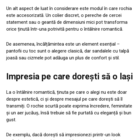
Un alt aspect de luat în considerare este modul în care rochia
este accesorizată. Un colier discret, o pereche de cercei
statement sau o geantă de dimensiuni mici pot transforma
orice ținută într-una potrivită pentru o întâlnire romantică.
De asemenea, încălțămintea este un element esențial –
pantofii cu toc sunt o alegere clasică, dar sandalele cu talpă
joasă sau cizmele pot adăuga un plus de confort și stil.
Impresia pe care dorești să o lași
La o întâlnire romantică, ținuta pe care o alegi nu este doar
despre estetică, ci și despre mesajul pe care dorești să îl
transmiți. O rochie scurtă poate exprima încredere, feminitate
și un aer jucăuș, însă trebuie să fie purtată cu eleganță și bun
gust.
De exemplu, dacă dorești să impresionezi printr-un look