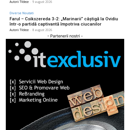
Autorii TVdece
-
9 august 2026
Diverse Noutati
Farul – Csikszereda 3-2: „Marinarii” câștigă la Ovidiu
într-o partidă captivantă împotriva ciucanilor
Autorii TVdece
-
8 august 2026
- Partenerii nostri -