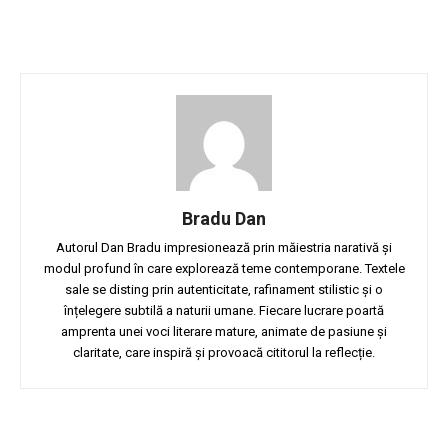
Bradu Dan
Autorul Dan Bradu impresionează prin măiestria narativă și
modul profund în care explorează teme contemporane. Textele
sale se disting prin autenticitate, rafinament stilistic și o
înțelegere subtilă a naturii umane. Fiecare lucrare poartă
amprenta unei voci literare mature, animate de pasiune și
claritate, care inspiră și provoacă cititorul la reflecție.
Facebook
Twitter
Pinterest
W