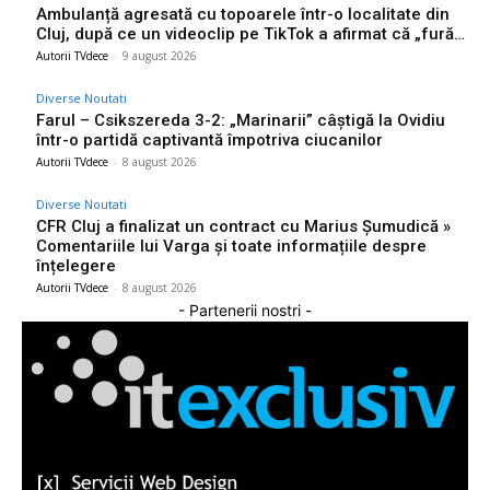
Ambulanță agresată cu topoarele într-o localitate din
Cluj, după ce un videoclip pe TikTok a afirmat că „fură…
Autorii TVdece
-
9 august 2026
Diverse Noutati
Farul – Csikszereda 3-2: „Marinarii” câștigă la Ovidiu
într-o partidă captivantă împotriva ciucanilor
Autorii TVdece
-
8 august 2026
Diverse Noutati
CFR Cluj a finalizat un contract cu Marius Șumudică »
Comentariile lui Varga și toate informațiile despre
înțelegere
Autorii TVdece
-
8 august 2026
- Partenerii nostri -