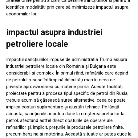
Statele Unite pentru a clarifica detaliile sancțiunilor și pentru a
identifica modalități prin care să minimizeze impactul asupra
economiilor lor.
impactul asupra industriei
petroliere locale
Impactul sancțiunilor impuse de administrația Trump asupra
industriei petroliere locale din România și Bulgaria este
considerabil și complex. În primul rând, rafinăriile care depind
de petrolul rusesc întâmpină dificultăți mari în ceea ce
privește aprovizionarea cu materie primă. Aceste facilități,
proiectate pentru a procesa tipul specific de petrol din Rusia,
trebuie acum să găsească surse alternative, ceea ce poate
implica costuri suplimentare și ajustări tehnice. Pe lângă
aceasta, sancțiunile ar putea duce la creșterea prețurilor la
petrol, afectând astfel direct costurile de operare ale
rafinăriilor și, implicit, prețurile la produsele petroliere finite,
precum benzina și motorina. Această situație ar putea duce la