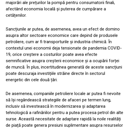
majorări ale prețurilor la pompă pentru consumatorii finali,
afectând economia locală și puterea de cumpărare a
cetățenilor.
Sancțiunile ar putea, de asemenea, avea un efect de domino
asupra altor sectoare economice care depind de produsele
petroliere, cum ar fi transporturile și industria chimică. În
contextul unei economii deja tensionate de pandemia COVID-
19, orice creștere a costurilor poate avea efecte
semnificative asupra creșterii economice și a ocupării forței
de muncă. În plus, incertitudinea generată de aceste sancțiuni
poate descuraja investițiile străine directe în sectorul
energetic din cele două țări.
De asemenea, companiile petroliere locale ar putea fi nevoite
să își regândească strategiile de afaceri pe termen lung,
inclusiv să investească în modernizarea și adaptarea
tehnologică a rafinăriilor pentru a putea procesa petrol din alte
surse. Această necesitate de adaptare rapidă la noile realități
de piață poate genera presiuni suplimentare asupra resurselor