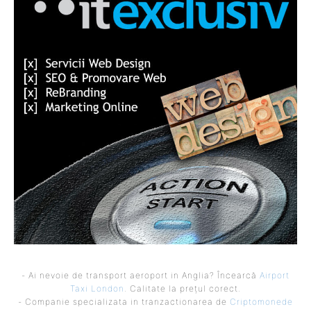
- Ai nevoie de transport aeroport in Anglia? Încearcă
Airport
Taxi London
. Calitate la prețul corect.
- Companie specializata in tranzactionarea de
Criptomonede