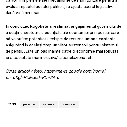
că vor fi implementate mecanisme de monitorizare pentru a
evalua impactul acestei politici și a ajusta cadrul legislativ,
dacă va fi necesar.
În concluzie, Rogobete a reafirmat angajamentul guvernului de
a susține sectoarele esențiale ale economiei prin politici care
să valorifice potențialul echipei de resurse umane existente,
asigurând în același timp un viitor sustenabil pentru sistemul
de pensii. „Este un pas înainte către o economie mai robustă
și o societate mai incluzivă,” a concluzionat el.
Sursa articol / foto: https://news.google.com/home?
hl=ro&gl=RO&ceid=RO%3Aro
TAGS
pensiile
salariile
sănătate