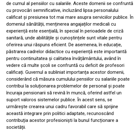
de cumul al pensiilor cu salariile. Aceste domenii se confruntă
cu provocări semnificative, incluzând lipsa personalului
calificat și presiunea tot mai mare asupra serviciilor publice. În
domeniul sănătății, menținerea angajaților medicali cu
experiență este esențială, în special în perioadele de criză
sanitară, unde abilitățile și cunoștințele sunt vitale pentru
oferirea unui răspuns eficient. De asemenea, în educație,
păstrarea cadrelor didactice cu experiență este importantă
pentru continuitatea și calitatea învățământului, având în
vedere că multe școli se confruntă cu deficit de profesori
calificați. Guvernul a subliniat importanța acestor domenii,
considerând că măsura cumulului pensiilor cu salariile poate
contribui la soluționarea problemelor de personal și poate
încuraja pensionarii să revină în muncă, oferind astfel un
suport valoros sistemelor publice. În acest sens, se
urmărește crearea unui cadru favorabil care să sprijine
această integrare prin politici adaptate, recunoscând
contribuția acestor profesioniști la bunul funcționare a
societății.