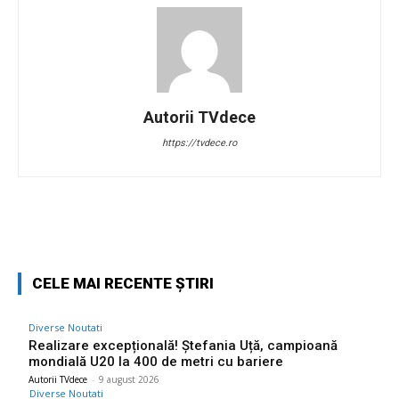
Autorii TVdece
https://tvdece.ro
Facebook
Twitter
Pinterest
W
CELE MAI RECENTE ȘTIRI
Diverse Noutati
Realizare excepțională! Ștefania Uță, campioană
mondială U20 la 400 de metri cu bariere
Autorii TVdece
-
9 august 2026
Diverse Noutati