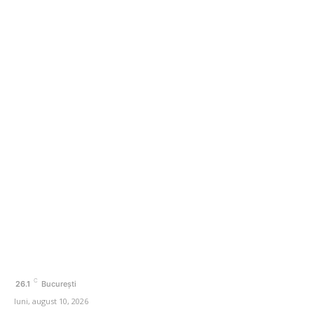
Ordonanța referitoare la limitarea adaosului comercial
la combustibili: acțiuni pentru restricționarea
exporturilor
Categorii
Afaceri si Industrii
Agricultura
Arta si istorie
Auto
Beauty
Cultura si Entertainment
C
26.1
București
luni, august 10, 2026