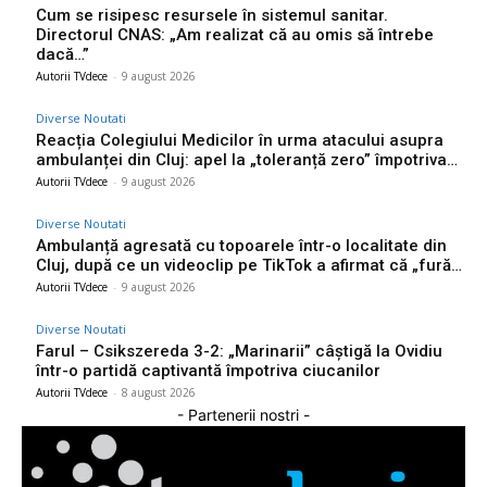
Cum se risipesc resursele în sistemul sanitar.
Directorul CNAS: „Am realizat că au omis să întrebe
dacă…”
Autorii TVdece
-
9 august 2026
Diverse Noutati
Reacția Colegiului Medicilor în urma atacului asupra
ambulanței din Cluj: apel la „toleranță zero” împotriva…
Autorii TVdece
-
9 august 2026
Diverse Noutati
Ambulanță agresată cu topoarele într-o localitate din
Cluj, după ce un videoclip pe TikTok a afirmat că „fură…
Autorii TVdece
-
9 august 2026
Diverse Noutati
Farul – Csikszereda 3-2: „Marinarii” câștigă la Ovidiu
într-o partidă captivantă împotriva ciucanilor
Autorii TVdece
-
8 august 2026
- Partenerii nostri -