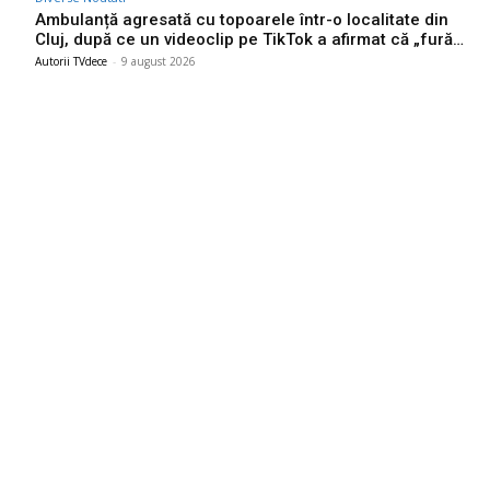
Ambulanță agresată cu topoarele într-o localitate din
Cluj, după ce un videoclip pe TikTok a afirmat că „fură…
Autorii TVdece
-
9 august 2026
Bun venit TVdece.ro
TVdece.ro un site de știri / blog de noutăți, dedicat diseminării de
informații și actualități. Acesta oferă articole, reportaje și analize
pe teme diverse, de la evenimente curente la subiecte specifice
de interes. Este un spațiu digital pentru informare și educație.
Contactati-ne oricand la adresa: contact@tvdece.ro
Contact www.tvdece.ro
Politică de confidențialitate
Politica de cookies (GDPR)
Ultimele postari