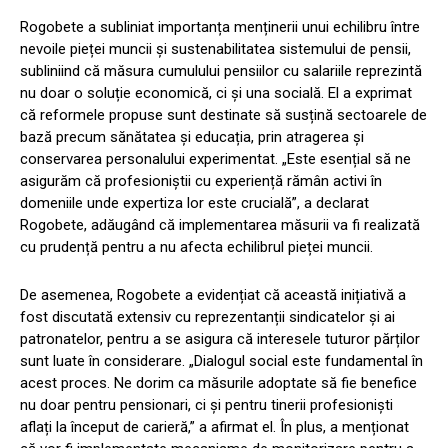
Rogobete a subliniat importanța menținerii unui echilibru între
nevoile pieței muncii și sustenabilitatea sistemului de pensii,
subliniind că măsura cumulului pensiilor cu salariile reprezintă
nu doar o soluție economică, ci și una socială. El a exprimat
că reformele propuse sunt destinate să susțină sectoarele de
bază precum sănătatea și educația, prin atragerea și
conservarea personalului experimentat. „Este esențial să ne
asigurăm că profesioniștii cu experiență rămân activi în
domeniile unde expertiza lor este crucială”, a declarat
Rogobete, adăugând că implementarea măsurii va fi realizată
cu prudență pentru a nu afecta echilibrul pieței muncii.
De asemenea, Rogobete a evidențiat că această inițiativă a
fost discutată extensiv cu reprezentanții sindicatelor și ai
patronatelor, pentru a se asigura că interesele tuturor părților
sunt luate în considerare. „Dialogul social este fundamental în
acest proces. Ne dorim ca măsurile adoptate să fie benefice
nu doar pentru pensionari, ci și pentru tinerii profesioniști
aflați la început de carieră,” a afirmat el. În plus, a menționat