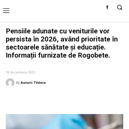
Pensiile adunate cu veniturile vor
persista în 2026, având prioritate în
sectoarele sănătate și educație.
Informații furnizate de Rogobete.
DIVERSE NOUTATI
18 decembrie 2025
By
Autorii TVdece
Facebook
Twitter
Pinterest
W