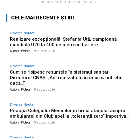
si infrastructura blockchain.
CELE MAI RECENTE ȘTIRI
Diverse Noutati
Realizare excepțională! Ștefania Uță, campioană
mondială U20 la 400 de metri cu bariere
Autorii TVdece
-
9 august 2026
Diverse Noutati
Cum se risipesc resursele în sistemul sanitar.
Directorul CNAS: „Am realizat că au omis să întrebe
dacă…”
Autorii TVdece
-
9 august 2026
Diverse Noutati
Reacția Colegiului Medicilor în urma atacului asupra
ambulanței din Cluj: apel la „toleranță zero” împotriva…
Autorii TVdece
-
9 august 2026
Diverse Noutati