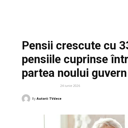
Pensii crescute cu 3
pensiile cuprinse înt
partea noului guvern
24 iunie 2026
DIVERSE NOUTATI
By
Autorii TVdece