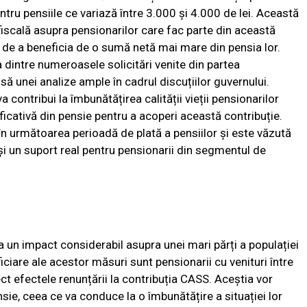
tru pensiile ce variază între 3.000 și 4.000 de lei. Această
iscală asupra pensionarilor care fac parte din această
a de a beneficia de o sumă netă mai mare din pensia lor.
 dintre numeroasele solicitări venite din partea
să unei analize ample în cadrul discuțiilor guvernului.
contribui la îmbunătățirea calității vieții pensionarilor
icativă din pensie pentru a acoperi această contribuție.
n următoarea perioadă de plată a pensiilor și este văzută
 și un suport real pentru pensionarii din segmentul de
 un impact considerabil asupra unei mari părți a populației
iciare ale acestor măsuri sunt pensionarii cu venituri între
ect efectele renunțării la contribuția CASS. Aceștia vor
ie, ceea ce va conduce la o îmbunătățire a situației lor