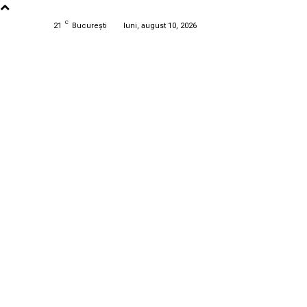
C
21
București
luni, august 10, 2026