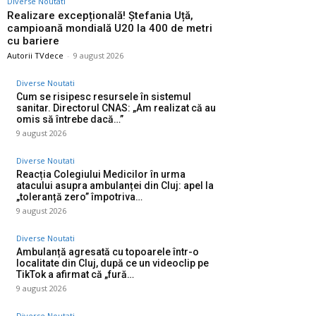
Diverse Noutati
Realizare excepțională! Ștefania Uță,
campioană mondială U20 la 400 de metri
cu bariere
Autorii TVdece
-
9 august 2026
Diverse Noutati
Cum se risipesc resursele în sistemul
sanitar. Directorul CNAS: „Am realizat că au
omis să întrebe dacă…”
9 august 2026
Diverse Noutati
Reacția Colegiului Medicilor în urma
atacului asupra ambulanței din Cluj: apel la
„toleranță zero” împotriva…
9 august 2026
Diverse Noutati
Ambulanță agresată cu topoarele într-o
localitate din Cluj, după ce un videoclip pe
TikTok a afirmat că „fură…
9 august 2026
Diverse Noutati