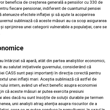
i vor beneficia de creșterea generală a pensiilor cu 330 de
pentru fiecare pensionar, indiferent de cuantumul pensiei
 atenueze efectele inflației și să ajute la acoperirea
 Guvernul subliniază că aceste măsuri au ca scop asigurarea
 și sprijinirea unei categorii vulnerabile a populației, care se
.
conomice
 întârziat să apară, atât din partea analiștilor economici,
i au salutat inițiativele guvernului, considerând că
ției CASS sunt pași importanți în direcția corectă pentru
textul unei inflații mari. Aceștia subliniază că astfel de
mului intern, având un efect benefic asupra economiei
usțin că aceste măsuri ar putea exercita presiuni
i ales dacă nu sunt însoțite de soluții durabile pe termen
enea, unii analiști atrag atenția asupra riscurilor de a
lației, ceea ce ar putea conduce la nemulțumiri, în cazul în