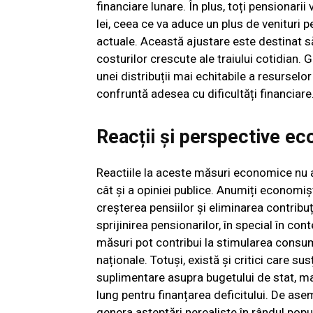
financiare lunare. În plus, toți pensionari
lei, ceea ce va aduce un plus de venituri 
actuale. Această ajustare este destinat să
costurilor crescute ale traiului cotidian.
unei distribuții mai echitabile a resurselor
confruntă adesea cu dificultăți financiare
Reacții și perspective e
Reactiile la aceste măsuri economice nu au
cât și a opiniei publice. Anumiți economișt
creșterea pensiilor și eliminarea contribu
sprijinirea pensionarilor, în special în con
măsuri pot contribui la stimularea consu
naționale. Totuși, există și critici care s
suplimentare asupra bugetului de stat, ma
lung pentru finanțarea deficitului. De asem
genera așteptări nerealiste în rândul popu