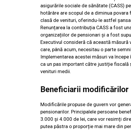
asigurările sociale de sănătate (CASS) pen
hotărâre are scopul de a diminua povara f
clasă de venituri, oferindu-le astfel șans
Renunțarea la contribuția CASS a fost una
organizațiilor de pensionari și a fost supu
Executivul consideră că această măsură va 
care, până acum, necesitau o parte semnif
Implementarea acestei măsuri va începe î
ca un pas important către justiție fiscală
venituri medii.
Beneficiarii modificărilor
Modificările propuse de guvern vor genera
pensionarilor. Principalele persoane benef
3.000 și 4.000 de lei, care vor resimți dir
putea păstra o proporție mai mare din pens