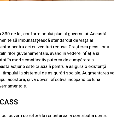
 330 de lei, conform noului plan al guvernului. Această
 menite să îmbunătățească standardul de viață al
entar pentru cei cu venituri reduse. Creșterea pensiilor a
âlnirilor guvernamentale, având în vedere inflația și
uențat în mod semnificativ puterea de cumpărare a
ceastă acțiune este crucială pentru a asigura o existență
l timpului la sistemul de asigurări sociale. Augmentarea va
 tipul acestora, și va deveni efectivă începând cu luna
uvernamentale.
a CASS
oul guvern se referă la renunțarea la contribuția pentru