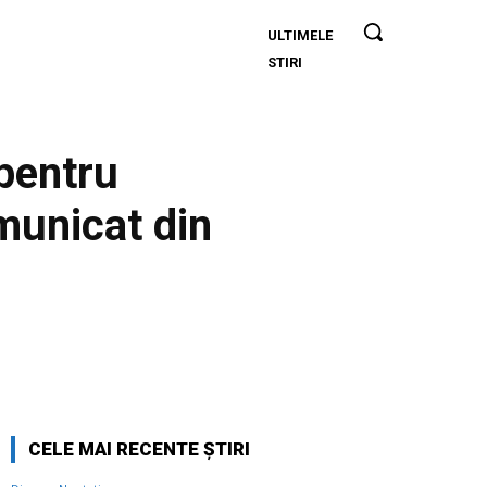
ULTIMELE
Realizare
STIRI
excepțională!
Ștefania Uță,
campioană
mondială
pentru
U20 la 400
de metri cu
omunicat din
bariere
Twitter
Pinterest
WhatsApp
CELE MAI RECENTE ȘTIRI