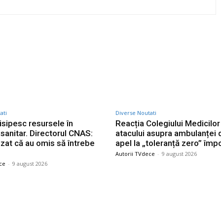
Twitter
Pinterest
WhatsApp
ati
Diverse Noutati
isipesc resursele în
Reacția Colegiului Medicilor
sanitar. Directorul CNAS:
atacului asupra ambulanței d
izat că au omis să întrebe
apel la „toleranță zero” împ
Autorii TVdece
-
9 august 2026
ce
-
9 august 2026
le postari
Stiri populare