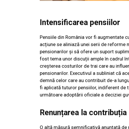
Intensificarea pensiilor
Pensiile din România vor fi augmentate cu
acțiune se aliniază unei serii de reforme
pensionarilor și să ofere un suport suplim
fost tema unor discuții ample în cadrul înt
creșterea costurilor de trai care au infl
pensionarilor. Executivul a subliniat că a
demnă celor care au contribuit de-a lungu
fi aplicată tuturor pensiilor, indiferent de
următoare adoptării oficiale a deciziei g
Renunțarea la contribuți
O altă măsură semnificativă anunțată de n