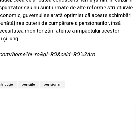
spunzător sau nu sunt urmate de alte reforme structurale
 economic, guvernul se arată optimist că aceste schimbări
nătățirea puterii de cumpărare a pensionarilor, însă
necesitatea monitorizării atente a impactului acestor
 și lung.
ogle.com/home?hl=ro&gl=RO&ceid=RO%3Aro
tribuție
pensiile
pensionari