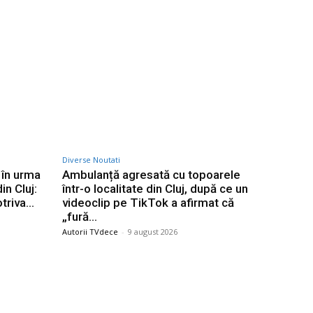
Diverse Noutati
 în urma
Ambulanță agresată cu topoarele
in Cluj:
într-o localitate din Cluj, după ce un
otriva…
videoclip pe TikTok a afirmat că
„fură…
Autorii TVdece
-
9 august 2026
Categorii