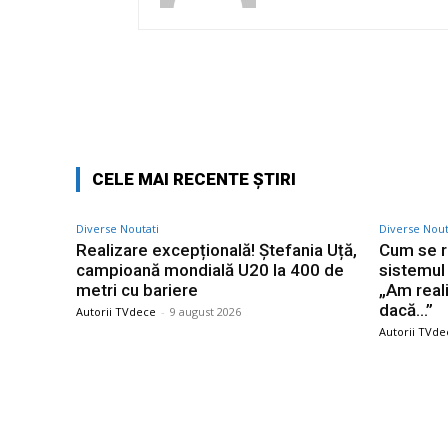
Facebook
Acțiune
CELE MAI RECENTE ȘTIRI
Diverse Noutati
Diverse Nout
Realizare excepțională! Ștefania Uță,
Cum se r
campioană mondială U20 la 400 de
sistemul 
metri cu bariere
„Am real
dacă…”
Autorii TVdece
-
9 august 2026
Autorii TVde
Bun venit TVdece.ro
Ultime