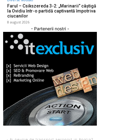
Farul – Csikszereda 3-2: „Marinarii” câștigă
la Ovidiu într-o partidă captivantă împotriva
ciucanilor
8 august 2026
- Partenerii nostri -
- Ai nevoie de transport aeroport in Anglia?