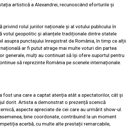
stația artistică a Alexandrei, recunoscând eforturile și
rivind rolul juriilor naționale și al votului publicului în
ă votul geopolitic și alianțele tradiționale dintre statele
l asupra punctajului înregistrat de România, în timp ce alții
ațională ar fi putut atrage mai multe voturi din partea
or generale, mulți au continuat să își ofere suportul pentru
 continue să reprezinte România pe scenele internaționale.
 fost una care a captat atenția atât a spectatorilor, cât și
tajul dorit. Artista a demonstrat o prezență scenică
ternică, aspecte apreciate de cei care au urmărit show-ul.
de asemenea, bine coordonate, contribuind la un moment
ompetiția acerbă, cu multe alte prestații remarcabile,