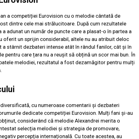
 an a competiției Eurovision cu o melodie cântată de
 fost dintre cele mai strălucitoare. După cum rezultatele
nia a adunat un număr de puncte care a plasat-o în partea a
u oferit un sprijin considerabil, altele nu au atribuit deloc
 stârnit dezbateri intense atât în rândul fanilor, cât și în
e pentru care țara nu a reușit să obțină un scor mai bun. În
spatele melodiei, rezultatul a fost dezamăgitor pentru mulți
.
cului
 diversificată, cu numeroase comentarii și dezbateri
orumurile dedicate competiției Eurovision. Mulți fani și-au
obținut, considerând că melodie Alexandrei merita o
ntestat selecția melodiei și strategia de promovare,
negativ percepția internațională. Cu toate acestea, au