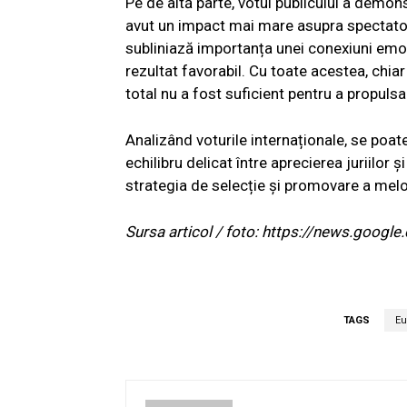
Pe de altă parte, votul publicului a demo
avut un impact mai mare asupra spectatori
subliniază importanța unei conexiuni emoți
rezultat favorabil. Cu toate acestea, chiar 
total nu a fost suficient pentru a propul
Analizând voturile internaționale, se poa
echilibru delicat între aprecierea juriilor
strategia de selecție și promovare a melod
Sursa articol / foto: https://news.go
TAGS
Eu