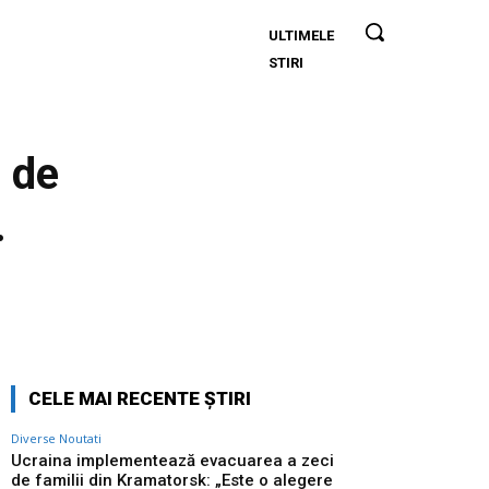
ULTIMELE
Ucraina
STIRI
implementează
evacuarea a
zeci de familii
din
 de
Kramatorsk:
„Este o alegere
…
complicată,
dar esențială”
Twitter
Pinterest
WhatsApp
CELE MAI RECENTE ȘTIRI
Diverse Noutati
Ucraina implementează evacuarea a zeci
de familii din Kramatorsk: „Este o alegere