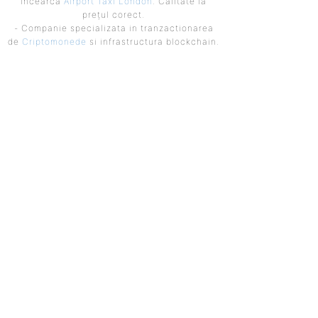
Încearcă
Airport Taxi London
. Calitate la
prețul corect.
- Companie specializata in tranzactionarea
de
Criptomonede
si infrastructura blockchain.