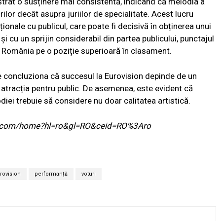
nstrat o susținere mai consistentă, indicând că melodia a
lor decât asupra juriilor de specialitate. Acest lucru
onale cu publicul, care poate fi decisivă în obținerea unui
și cu un sprijin considerabil din partea publicului, punctajul
sa România pe o poziție superioară în clasament.
te concluziona că succesul la Eurovision depinde de un
 și atracția pentru public. De asemenea, este evident că
iei trebuie să considere nu doar calitatea artistică.
ogle.com/home?hl=ro&gl=RO&ceid=RO%3Aro
rovision
performanță
voturi