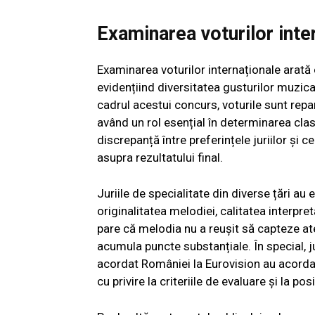
Examinarea voturilor inte
Examinarea voturilor internaționale arată 
evidențiind diversitatea gusturilor muzicale
cadrul acestui concurs, voturile sunt repart
având un rol esențial în determinarea clas
discrepanță între preferințele juriilor și c
asupra rezultatului final.
Juriile de specialitate din diverse țări au
originalitatea melodiei, calitatea interpret
pare că melodia nu a reușit să capteze ate
acumula puncte substanțiale. În special, ju
acordat României la Eurovision au acordat
cu privire la criteriile de evaluare și la pos