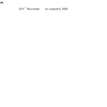
C
23.9
București
joi, august 6, 2026