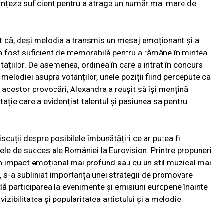
tanțeze suficient pentru a atrage un număr mai mare de
at că, deși melodia a transmis un mesaj emoționant și a
 a fost suficient de memorabilă pentru a rămâne în mintea
estațiilor. De asemenea, ordinea în care a intrat în concurs
 melodiei asupra votanților, unele poziții fiind percepute ca
a acestor provocări, Alexandra a reușit să își mențină
tație care a evidențiat talentul și pasiunea sa pentru
scuții despre posibilele îmbunătățiri ce ar putea fi
ele de succes ale României la Eurovision. Printre propuneri
un impact emoțional mai profund sau cu un stil muzical mai
, s-a subliniat importanța unei strategii de promovare
udă participarea la evenimente și emisiuni europene înainte
izibilitatea și popularitatea artistului și a melodiei