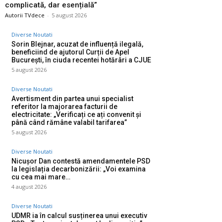
complicată, dar esențială”
Autorii TVdece
-
5 august 2026
Diverse Noutati
Sorin Blejnar, acuzat de influență ilegală,
beneficiind de ajutorul Curții de Apel
București, în ciuda recentei hotărâri a CJUE
5 august 2026
Diverse Noutati
Avertisment din partea unui specialist
referitor la majorarea facturii de
electricitate: „Verificați ce ați convenit și
până când rămâne valabil tarifarea”
5 august 2026
Diverse Noutati
Nicușor Dan contestă amendamentele PSD
la legislația decarbonizării: „Voi examina
cu cea mai mare…
4 august 2026
Diverse Noutati
UDMR ia în calcul susținerea unui executiv