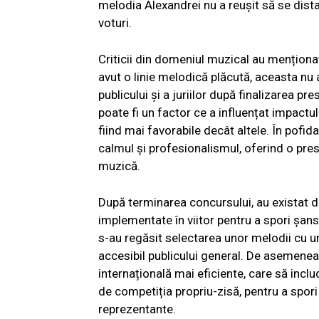
melodia Alexandrei nu a reușit să se dis
voturi.
Criticii din domeniul muzical au mențion
avut o linie melodică plăcută, aceasta nu
publicului și a juriilor după finalizarea pr
poate fi un factor ce a influențat impactul
fiind mai favorabile decât altele. În pofid
calmul și profesionalismul, oferind o pres
muzică.
După terminarea concursului, au existat di
implementate în viitor pentru a spori șans
s-au regăsit selectarea unor melodii cu 
accesibil publicului general. De asemenea
internațională mai eficiente, care să incl
de competiția propriu-zisă, pentru a spori v
reprezentante.