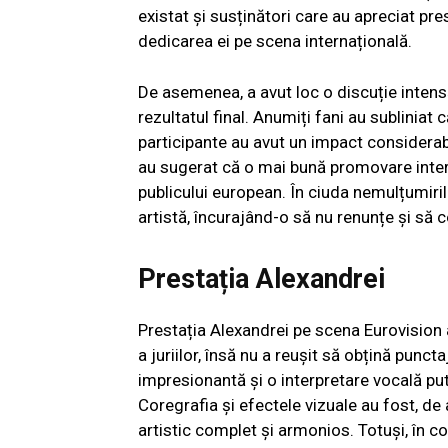
existat și susținători care au apreciat pre
dedicarea ei pe scena internațională.
De asemenea, a avut loc o discuție intensă p
rezultatul final. Anumiți fani au subliniat c
participante au avut un impact considerabi
au sugerat că o mai bună promovare intern
publicului european. În ciuda nemulțumiril
artistă, încurajând-o să nu renunțe și să
Prestația Alexandrei
Prestația Alexandrei pe scena Eurovision a
a juriilor, însă nu a reușit să obțină punc
impresionantă și o interpretare vocală pu
Coregrafia și efectele vizuale au fost, 
artistic complet și armonios. Totuși, în c