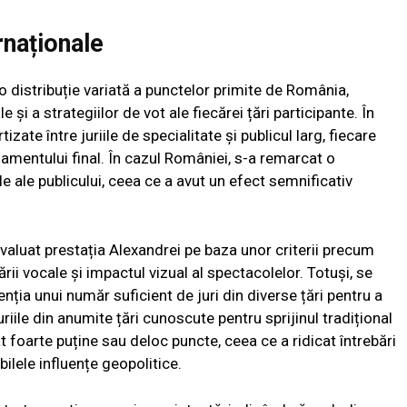
rnaționale
o distribuție variată a punctelor primite de România,
 și a strategiilor de vot ale fiecărei țări participante. În
izate între juriile de specialitate și publicul larg, fiecare
amentului final. În cazul României, s-a remarcat o
ele ale publicului, ceea ce a avut un efect semnificativ
 evaluat prestația Alexandrei pe baza unor criterii precum
ării vocale și impactul vizual al spectacolelor. Totuși, se
nția unui număr suficient de juri din diverse țări pentru a
riile din anumite țări cunoscute pentru sprijinul tradițional
 foarte puține sau deloc puncte, ceea ce a ridicat întrebări
ibilele influențe geopolitice.