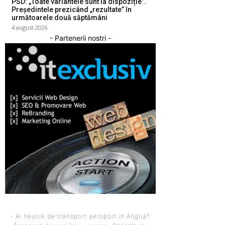
PSD: „Toate variantele sunt la dispoziție”.
Președintele prezicând „rezultate” în
următoarele două săptămâni
4 august 2026
- Partenerii nostri -
- Ai nevoie de transport aeroport in Anglia?