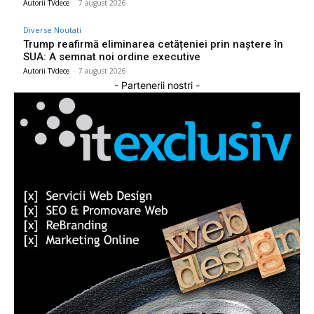
Autorii TVdece
-
7 august 2026
Diverse Noutati
Trump reafirmă eliminarea cetățeniei prin naștere în
SUA: A semnat noi ordine executive
Autorii TVdece
-
7 august 2026
- Partenerii nostri -