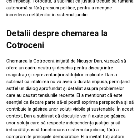
cei implicați. Totodată, a subliniat că justiția trebuie să rămână
autonomă și fără presiuni politice, pentru a menține
încrederea cetățenilor în sistemul juridic.
Detalii despre chemarea la
Cotroceni
Chemarea la Cotroceni, inițiată de Nicușor Dan, vizează să
ofere un cadru neutru și deschis pentru discuții între
magistrați și reprezentanții instituțiilor implicate. Dan a
subliniat că întâlnirea nu va avea o durată impusă, permițând
astfel un dialog aprofundat și detaliat asupra problemelor
care au cauzat tensiunile recente. El a menționat că este
esențial ca fiecare parte să-și poată exprima perspectiva și să
contribuie la găsirea unor soluții viabile și sustenabile. În acest
context, Dan a subliniat că discuțiile vor fi axate pe găsirea
unor soluții care să respecte independența justiției și să
îmbunătățească funcționarea sistemului judiciar, fără a
compromite principiile democratice. El a invitat toți actorii