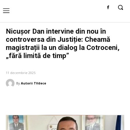
Nicușor Dan intervine din nou în
controversa din Justiție: Cheamă
magistrații la un dialog la Cotroceni,
„fără limită de timp”
DIVERSE NOUTATI
11 decembrie 2025
By
Autorii TVdece
Facebook
Twitter
Pinterest
W