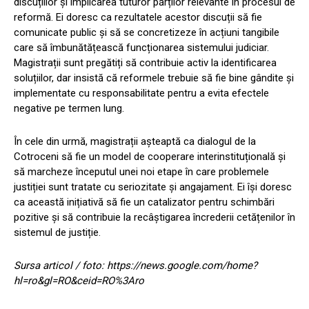
discuțiilor și implicarea tuturor părților relevante în procesul de
reformă. Ei doresc ca rezultatele acestor discuții să fie
comunicate public și să se concretizeze în acțiuni tangibile
care să îmbunătățească funcționarea sistemului judiciar.
Magistrații sunt pregătiți să contribuie activ la identificarea
soluțiilor, dar insistă că reformele trebuie să fie bine gândite și
implementate cu responsabilitate pentru a evita efectele
negative pe termen lung.
În cele din urmă, magistrații așteaptă ca dialogul de la
Cotroceni să fie un model de cooperare interinstituțională și
să marcheze începutul unei noi etape în care problemele
justiției sunt tratate cu seriozitate și angajament. Ei își doresc
ca această inițiativă să fie un catalizator pentru schimbări
pozitive și să contribuie la recâștigarea încrederii cetățenilor în
sistemul de justiție.
Sursa articol / foto: https://news.google.com/home?
hl=ro&gl=RO&ceid=RO%3Aro