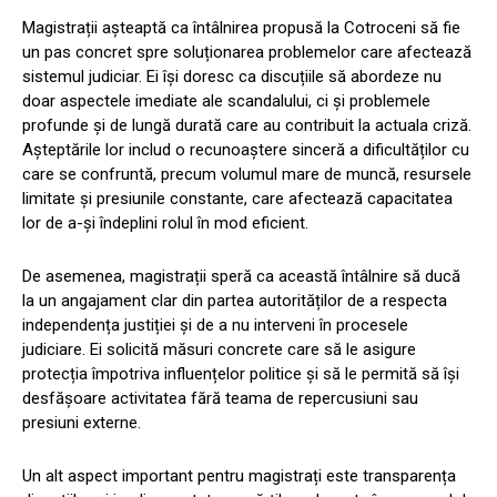
Magistrații așteaptă ca întâlnirea propusă la Cotroceni să fie
un pas concret spre soluționarea problemelor care afectează
sistemul judiciar. Ei își doresc ca discuțiile să abordeze nu
doar aspectele imediate ale scandalului, ci și problemele
profunde și de lungă durată care au contribuit la actuala criză.
Așteptările lor includ o recunoaștere sinceră a dificultăților cu
care se confruntă, precum volumul mare de muncă, resursele
limitate și presiunile constante, care afectează capacitatea
lor de a-și îndeplini rolul în mod eficient.
De asemenea, magistrații speră ca această întâlnire să ducă
la un angajament clar din partea autorităților de a respecta
independența justiției și de a nu interveni în procesele
judiciare. Ei solicită măsuri concrete care să le asigure
protecția împotriva influențelor politice și să le permită să își
desfășoare activitatea fără teama de repercusiuni sau
presiuni externe.
Un alt aspect important pentru magistrați este transparența