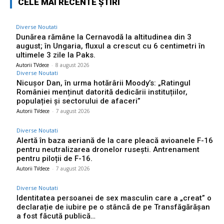
CELE MAI RECENTE ȘTIRI
Diverse Noutati
Dunărea rămâne la Cernavodă la altitudinea din 3
august; în Ungaria, fluxul a crescut cu 6 centimetri în
ultimele 3 zile la Paks.
Autorii TVdece
-
8 august 2026
Diverse Noutati
Nicușor Dan, în urma hotărârii Moody’s: „Ratingul
României menținut datorită dedicării instituțiilor,
populației și sectorului de afaceri”
Autorii TVdece
-
7 august 2026
Diverse Noutati
Alertă în baza aeriană de la care pleacă avioanele F-16
pentru neutralizarea dronelor rusești. Antrenament
pentru piloții de F-16.
Autorii TVdece
-
7 august 2026
Diverse Noutati
Identitatea persoanei de sex masculin care a „creat” o
declarație de iubire pe o stâncă de pe Transfăgărășan
a fost făcută publică…