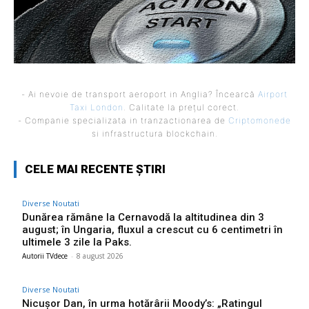
- Ai nevoie de transport aeroport in Anglia? Încearcă
Airport
Taxi London
. Calitate la prețul corect.
- Companie specializata in tranzactionarea de
Criptomonede
si infrastructura blockchain.
CELE MAI RECENTE ȘTIRI
Diverse Noutati
Dunărea rămâne la Cernavodă la altitudinea din 3
august; în Ungaria, fluxul a crescut cu 6 centimetri în
ultimele 3 zile la Paks.
Autorii TVdece
-
8 august 2026
Diverse Noutati
Nicușor Dan, în urma hotărârii Moody’s: „Ratingul