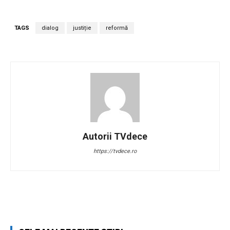
TAGS
dialog
justiție
reformă
Autorii TVdece
https://tvdece.ro
Facebook
Twitter
Pinterest
W