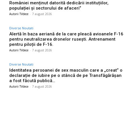
României menținut datorită dedicării instituțiilor,
populației și sectorului de afaceri”
Autorii TVdece
-
7 august 2026
Diverse Noutati
Alertă în baza aeriană de la care pleacă avioanele F-16
pentru neutralizarea dronelor rusești. Antrenament
pentru piloții de F-16.
Autorii TVdece
-
7 august 2026
Diverse Noutati
Identitatea persoanei de sex masculin care a „creat” o
declarație de iubire pe o stâncă de pe Transfăgărășan
a fost făcută publică…
Autorii TVdece
-
7 august 2026
Bun venit TVdece.ro
TVdece.ro un site de știri / blog de noutăți, dedicat diseminării de
informații și actualități. Acesta oferă articole, reportaje și analize