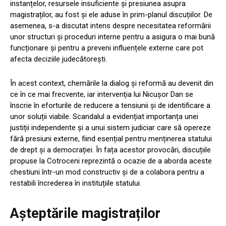
instanțelor, resursele insuficiente și presiunea asupra
magistraților, au fost și ele aduse în prim-planul discuțiilor. De
asemenea, s-a discutat intens despre necesitatea reformării
unor structuri și proceduri interne pentru a asigura o mai bună
funcționare și pentru a preveni influențele externe care pot
afecta deciziile judecătorești.
În acest context, chemările la dialog și reformă au devenit din
ce în ce mai frecvente, iar intervenția lui Nicușor Dan se
înscrie în eforturile de reducere a tensiunii și de identificare a
unor soluții viabile. Scandalul a evidențiat importanța unei
justiții independente și a unui sistem judiciar care să opereze
fără presiuni externe, fiind esențial pentru menținerea statului
de drept și a democrației. În fața acestor provocări, discuțiile
propuse la Cotroceni reprezintă o ocazie de a aborda aceste
chestiuni într-un mod constructiv și de a colabora pentru a
restabili încrederea în instituțiile statului.
Așteptările magistraților