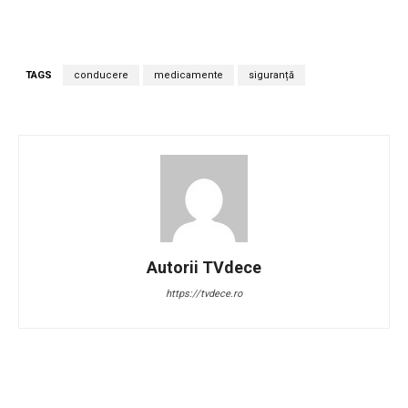
TAGS
conducere
medicamente
siguranță
Autorii TVdece
https://tvdece.ro
Facebook
Twitter
Pinterest
W