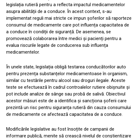
legislația rutieră pentru a reflecta impactul medicamentelor
asupra abilității de a conduce. În acest context, s-au
implementat reguli mai stricte ce impun șoferilor să raporteze
consumul de medicamente care pot influența capacitatea de
a conduce în condiții de siguranță. De asemenea, se
promovează colaborarea între medici și pacienți pentru a
evalua riscurile legate de conducerea sub influența
medicamentelor.
În unele state, legislația obligă testarea conducătorilor auto
pentru prezența substanțelor medicamentoase în organism,
similar cu testările pentru alcool sau droguri ilegale. Aceste
teste se efectuează în cadrul controalelor rutiere obișnuite și
pot include analize de sânge sau probă de salivă. Obiectivul
acestor măsuri este de a identifica și sancționa șoferii care
prezintă un risc pentru siguranța rutieră din cauza consumului
de medicamente ce afectează capacitatea de a conduce.
Modificările legislative au fost însoțite de campanii de
informare publică, menite să crească nivelul de conștientizare