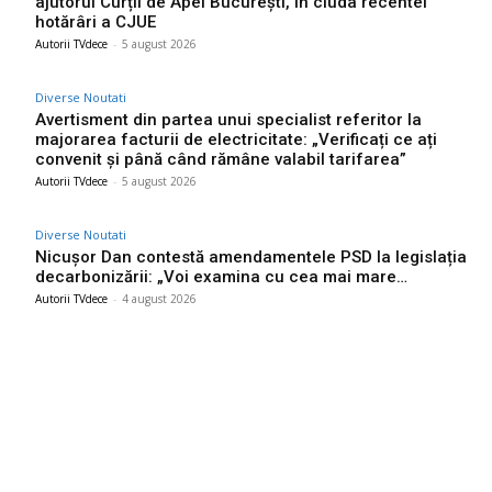
ajutorul Curții de Apel București, în ciuda recentei
hotărâri a CJUE
Autorii TVdece
-
5 august 2026
Diverse Noutati
Avertisment din partea unui specialist referitor la
majorarea facturii de electricitate: „Verificați ce ați
convenit și până când rămâne valabil tarifarea”
Autorii TVdece
-
5 august 2026
Diverse Noutati
Nicușor Dan contestă amendamentele PSD la legislația
decarbonizării: „Voi examina cu cea mai mare…
Autorii TVdece
-
4 august 2026
Bun venit TVdece.ro
TVdece.ro un site de știri / blog de noutăți, dedicat diseminării de
informații și actualități. Acesta oferă articole, reportaje și analize
pe teme diverse, de la evenimente curente la subiecte specifice
de interes. Este un spațiu digital pentru informare și educație.