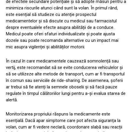
de efectele secundare potențiale și să adopte măsuri pentru a
minimiza riscurile atunci când sunt la volan. În primul rând,
este esențial să studieze cu atenție prospectul
medicamentelor și să discute cu medicul sau farmacistul
despre eventualele efecte asupra abilității de a conduce.
Medicul poate oferi sfaturi individualizate și poate ajusta
dozele sau poate recomanda alternative cu un impact mai
mic asupra vigilenței și abilităților motorii.
În cazul în care medicamentele cauzează somnolență sau
vertij, este recomandat să se evite conducerea vehiculelor și
să se utilizeze alte metode de transport, cum ar fi transportul
în comun sau serviciile de ride-sharing. De asemenea, șoferii
ar trebui să fie atenți la semnele oboselii și să facă pauze
regulate în timpul călătoriilor lungi pentru a-și evalua starea de
alertă.
Monitorizarea propriului răspuns la medicamente este
esențială. Dacă apar simptome care pot afecta siguranța la
volan, cum ar fi vedere neclară, coordonare slabă sau reacții