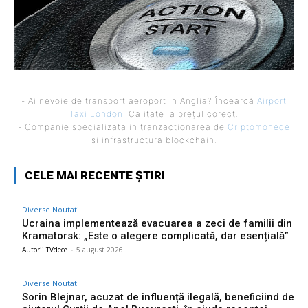
- Ai nevoie de transport aeroport in Anglia? Încearcă
Airport
Taxi London
. Calitate la prețul corect.
- Companie specializata in tranzactionarea de
Criptomonede
si infrastructura blockchain.
CELE MAI RECENTE ȘTIRI
Diverse Noutati
Ucraina implementează evacuarea a zeci de familii din
Kramatorsk: „Este o alegere complicată, dar esențială”
Autorii TVdece
-
5 august 2026
Diverse Noutati
Sorin Blejnar, acuzat de influență ilegală, beneficiind de