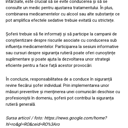
întârziate, este crucial să se evite conducerea și să se
consulte un medic pentru ajustarea tratamentului. În plus,
combinarea medicamentelor cu alcool sau alte substanțe ce
pot amplifica efectele sedative trebuie evitată cu strictețe.
Șoferii trebuie să fie informați și să participe la campanii de
conștientizare despre riscurile asociate cu conducerea sub
influența medicamentelor. Participarea la sesiuni informative
sau cursuri despre siguranța rutieră poate oferi cunoștințe
suplimentare și poate ajuta la dezvoltarea unor strategii
eficiente pentru a face față acestor provocări.
În concluzie, responsabilitatea de a conduce în siguranță
revine fiecărui șofer individual. Prin implementarea unor
măsuri preventive și menținerea unei comunicări deschise cu
profesioniștii în domeniu, șoferii pot contribui la siguranța
rutieră generală.
Sursa articol / foto: https://news.google.com/home?
hl=ro&gl=RO&ceid=RO%3Aro