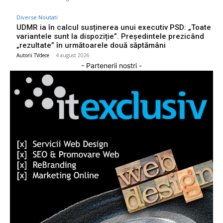
Diverse Noutati
UDMR ia în calcul susținerea unui executiv PSD: „Toate
variantele sunt la dispoziție”. Președintele prezicând
„rezultate” în următoarele două săptămâni
Autorii TVdece
-
4 august 2026
- Partenerii nostri -