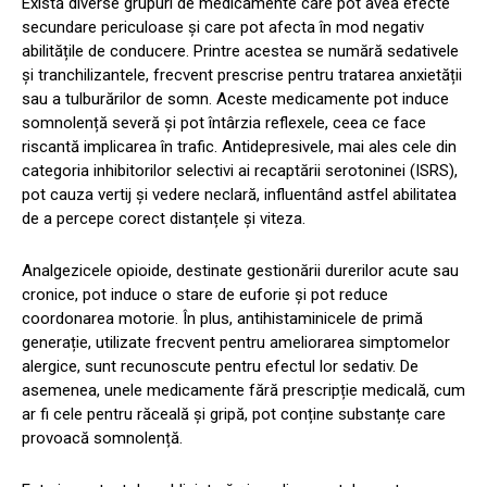
Există diverse grupuri de medicamente care pot avea efecte
secundare periculoase și care pot afecta în mod negativ
abilitățile de conducere. Printre acestea se numără sedativele
și tranchilizantele, frecvent prescrise pentru tratarea anxietății
sau a tulburărilor de somn. Aceste medicamente pot induce
somnolență severă și pot întârzia reflexele, ceea ce face
riscantă implicarea în trafic. Antidepresivele, mai ales cele din
categoria inhibitorilor selectivi ai recaptării serotoninei (ISRS),
pot cauza vertij și vedere neclară, influentând astfel abilitatea
de a percepe corect distanțele și viteza.
Analgezicele opioide, destinate gestionării durerilor acute sau
cronice, pot induce o stare de euforie și pot reduce
coordonarea motorie. În plus, antihistaminicele de primă
generație, utilizate frecvent pentru ameliorarea simptomelor
alergice, sunt recunoscute pentru efectul lor sedativ. De
asemenea, unele medicamente fără prescripție medicală, cum
ar fi cele pentru răceală și gripă, pot conține substanțe care
provoacă somnolență.