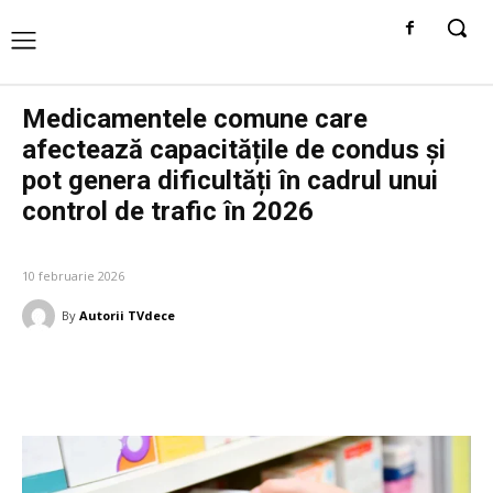
Medicamentele comune care
afectează capacitățile de condus și
pot genera dificultăți în cadrul unui
control de trafic în 2026
DIVERSE NOUTATI
10 februarie 2026
By
Autorii TVdece
Facebook
Twitter
Pinterest
W