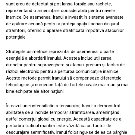
sunt greu de detectat și pot lansa torpile sau rachete,
reprezentând o amenințare considerabilă pentru navele
inamice. De asemenea, Iranul a investit în sisteme avansate
de apărare aeriană pentru a proteja spațiul aerian din jurul
strâmtorii, oferind o apărare stratificată împotriva atacurilor
potențiale.
Strategiile asimetrice reprezintă, de asemenea, o parte
esențială a abordării Iranului. Acestea includ utilizarea
dronelor pentru supraveghere și atacuri, precum și tactici de
război electronic pentru a perturba comunicațiile inamice.
Aceste metode permit Iranului să compenseze diferențele
tehnologice și numerice față de forțele navale mai mari și mai
bine echipate ale altor națiuni.
În cazul unei intensificări a tensiunilor, Iranul a demonstrat
abilitatea de a închide temporar strâmtoarea, amenințând
astfel comerțul global cu energie. Această capacitate de a
perturbra traficul maritim este văzută ca un factor de
descurajare semnificativ, Iranul folosingu-se de ea ca pârghie