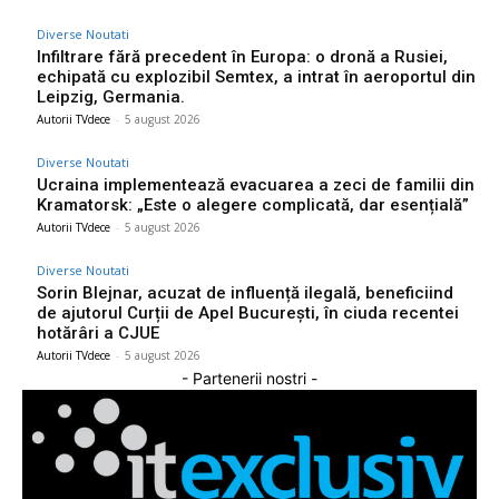
Diverse Noutati
Infiltrare fără precedent în Europa: o dronă a Rusiei,
echipată cu explozibil Semtex, a intrat în aeroportul din
Leipzig, Germania.
Autorii TVdece
-
5 august 2026
Diverse Noutati
Ucraina implementează evacuarea a zeci de familii din
Kramatorsk: „Este o alegere complicată, dar esențială”
Autorii TVdece
-
5 august 2026
Diverse Noutati
Sorin Blejnar, acuzat de influență ilegală, beneficiind
de ajutorul Curții de Apel București, în ciuda recentei
hotărâri a CJUE
Autorii TVdece
-
5 august 2026
- Partenerii nostri -