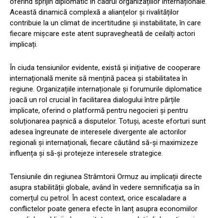
oferind sprijin diplomatic în cadrul organizațiilor internaționale.
Această dinamică complexă a alianțelor și rivalităților
contribuie la un climat de incertitudine și instabilitate, în care
fiecare mișcare este atent supravegheată de ceilalți actori
implicați.
În ciuda tensiunilor evidente, există și inițiative de cooperare
internațională menite să mențină pacea și stabilitatea în
regiune. Organizațiile internaționale și forumurile diplomatice
joacă un rol crucial în facilitarea dialogului între părțile
implicate, oferind o platformă pentru negocieri și pentru
soluționarea pașnică a disputelor. Totuși, aceste eforturi sunt
adesea îngreunate de interesele divergente ale actorilor
regionali și internaționali, fiecare căutând să-și maximizeze
influența și să-și protejeze interesele strategice.
Tensiunile din regiunea Strâmtorii Ormuz au implicații directe
asupra stabilității globale, având în vedere semnificația sa în
comerțul cu petrol. În acest context, orice escaladare a
conflictelor poate genera efecte în lanț asupra economiilor