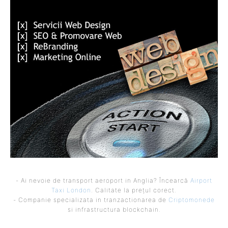
- Ai nevoie de transport aeroport in Anglia? Încearcă
Airport
Taxi London
. Calitate la prețul corect.
- Companie specializata in tranzactionarea de
Criptomonede
si infrastructura blockchain.