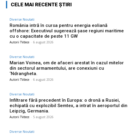
CELE MAI RECENTE ȘTIRI
Diverse Noutati
România intră în cursa pentru energia eoliană
offshore: Executivul sugerează șase regiuni maritime
cu o capacitate de peste 11 GW
Autorii TVdece
-
6 august 2026
Diverse Noutati
Marian Voinea, om de afaceri arestat în cazul mitelor
din sectorul armamentului, are conexiuni cu
‘Ndrangheta.
Autorii TVdece
-
6 august 2026
Diverse Noutati
Infiltrare fără precedent în Europa: o dronă a Rusiei,
echipată cu explozibil Semtex, a intrat în aeroportul din
Leipzig, Germania.
Autorii TVdece
-
5 august 2026
Diverse Noutati