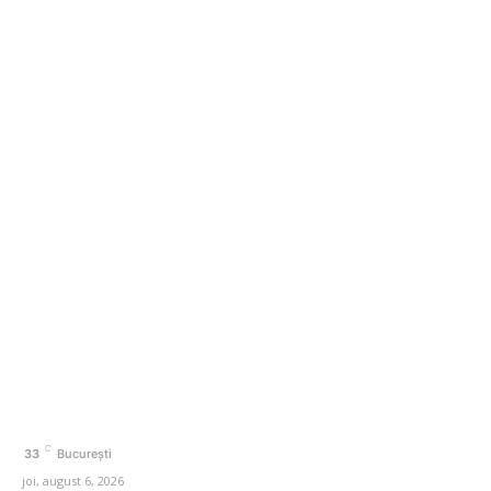
alegeri: „Optez pentru o suveranistă care nu m-a
dezamăgit”
Nicușor Dan cere partidelor să înainteze sugestii
pentru un guvern minoritar
Categorii
Afaceri si Industrii
Agricultura
Arta si istorie
Auto
Beauty
Cultura si Entertainment
C
33
București
joi, august 6, 2026