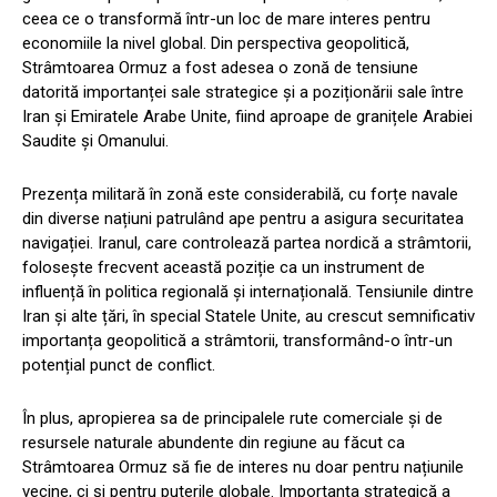
ceea ce o transformă într-un loc de mare interes pentru
economiile la nivel global. Din perspectiva geopolitică,
Strâmtoarea Ormuz a fost adesea o zonă de tensiune
datorită importanței sale strategice și a poziționării sale între
Iran și Emiratele Arabe Unite, fiind aproape de granițele Arabiei
Saudite și Omanului.
Prezența militară în zonă este considerabilă, cu forțe navale
din diverse națiuni patrulând ape pentru a asigura securitatea
navigației. Iranul, care controlează partea nordică a strâmtorii,
folosește frecvent această poziție ca un instrument de
influență în politica regională și internațională. Tensiunile dintre
Iran și alte țări, în special Statele Unite, au crescut semnificativ
importanța geopolitică a strâmtorii, transformând-o într-un
potențial punct de conflict.
În plus, apropierea sa de principalele rute comerciale și de
resursele naturale abundente din regiune au făcut ca
Strâmtoarea Ormuz să fie de interes nu doar pentru națiunile
vecine, ci și pentru puterile globale. Importanța strategică a