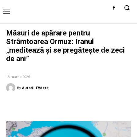
Măsuri de apărare pentru
Strâmtoarea Ormuz: Iranul
„meditează și se pregătește de zeci
de ani”
DIVERSE NOUTATI
13 martie 2026
By
Autorii TVdece
Facebook
Twitter
Pinterest
W