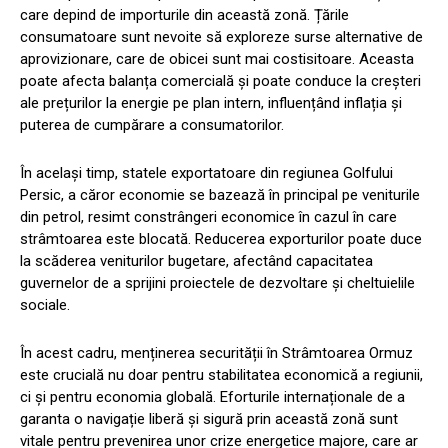
care depind de importurile din această zonă. Țările
consumatoare sunt nevoite să exploreze surse alternative de
aprovizionare, care de obicei sunt mai costisitoare. Aceasta
poate afecta balanța comercială și poate conduce la creșteri
ale prețurilor la energie pe plan intern, influențând inflația și
puterea de cumpărare a consumatorilor.
În același timp, statele exportatoare din regiunea Golfului
Persic, a căror economie se bazează în principal pe veniturile
din petrol, resimt constrângeri economice în cazul în care
strâmtoarea este blocată. Reducerea exporturilor poate duce
la scăderea veniturilor bugetare, afectând capacitatea
guvernelor de a sprijini proiectele de dezvoltare și cheltuielile
sociale.
În acest cadru, menținerea securității în Strâmtoarea Ormuz
este crucială nu doar pentru stabilitatea economică a regiunii,
ci și pentru economia globală. Eforturile internaționale de a
garanta o navigație liberă și sigură prin această zonă sunt
vitale pentru prevenirea unor crize energetice majore, care ar