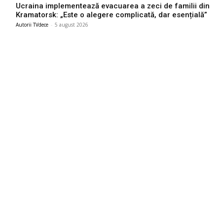
Ucraina implementează evacuarea a zeci de familii din
Kramatorsk: „Este o alegere complicată, dar esențială”
Autorii TVdece
-
5 august 2026
Bun venit TVdece.ro
TVdece.ro un site de știri / blog de noutăți, dedicat diseminării de
informații și actualități. Acesta oferă articole, reportaje și analize
pe teme diverse, de la evenimente curente la subiecte specifice
de interes. Este un spațiu digital pentru informare și educație.
Contactati-ne oricand la adresa: contact@tvdece.ro
Contact www.tvdece.ro
Politică de confidențialitate
Politica de cookies (GDPR)
Ultimele postari