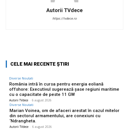
Autorii TVdece
https://tvdece.ro
Facebook
Twitter
Pinterest
W
CELE MAI RECENTE ȘTIRI
Diverse Noutati
România intră în cursa pentru energia eoliană
offshore: Executivul sugerează șase regiuni maritime
cu o capacitate de peste 11 GW
Autorii TVdece
-
6 august 2026
Diverse Noutati
Marian Voinea, om de afaceri arestat în cazul mitelor
din sectorul armamentului, are conexiuni cu
‘Ndrangheta.
Autorii TVdece
-
6 august 2026