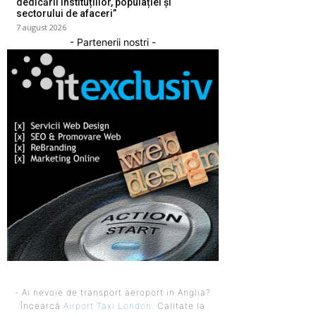
dedicării instituțiilor, populației și
sectorului de afaceri”
7 august 2026
- Partenerii nostri -
- Ai nevoie de transport aeroport in Anglia?
Încearcă
Airport Taxi London
. Calitate la