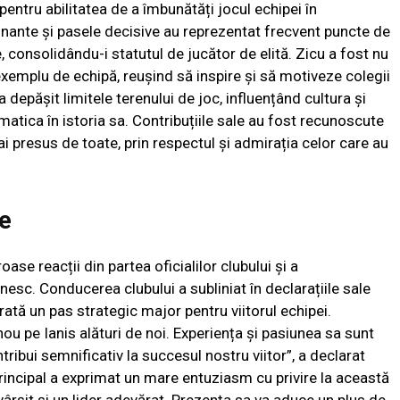
pentru abilitatea de a îmbunătăți jocul echipei în
onante și pasele decisive au reprezentat frecvent puncte de
consolidându-i statutul de jucător de elită. Zicu a fost nu
 exemplu de echipă, reușind să inspire și să motiveze colegii
depășit limitele terenului de joc, influențând cultura și
matica în istoria sa. Contribuțiile sale au fost recunoscute
ai presus de toate, prin respectul și admirația celor care au
le
ase reacții din partea oficialilor clubului și a
nesc. Conducerea clubului a subliniat în declarațiile sale
rată un pas strategic major pentru viitorul echipei.
ou pe Ianis alături de noi. Experiența și pasiunea sa sunt
ribui semnificativ la succesul nostru viitor”, a declarat
 principal a exprimat un mare entuziasm cu privire la această