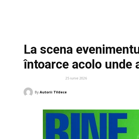
La scena evenimentulu
întoarce acolo unde a
25 iunie 2026
DIVERSE NOUTATI
By
Autorii TVdece